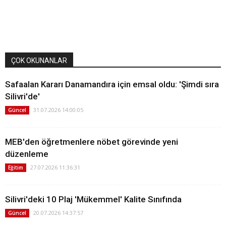
ÇOK OKUNANLAR
Safaalan Kararı Danamandıra için emsal oldu: 'Şimdi sıra
Silivri'de'
31.07.2026 14:00:05
Güncel
MEB'den öğretmenlere nöbet görevinde yeni
düzenleme
27.07.2026 11:36:31
Eğitim
Silivri'deki 10 Plaj 'Mükemmel' Kalite Sınıfında
20.07.2026 14:37:57
Güncel