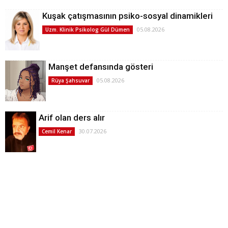
Kuşak çatışmasının psiko-sosyal dinamikleri
05.08.2026
Uzm. Klinik Psikolog Gül Dümen
Manşet defansında gösteri
05.08.2026
Rüya Şahsuvar
Arif olan ders alır
30.07.2026
Cemil Kenar