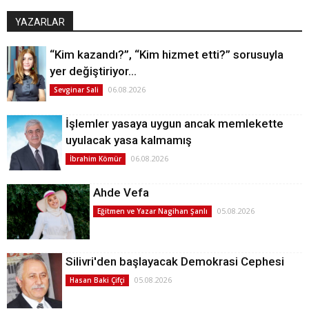
YAZARLAR
“Kim kazandı?”, “Kim hizmet etti?” sorusuyla
yer değiştiriyor…
06.08.2026
Sevginar Sali
İşlemler yasaya uygun ancak memlekette
uyulacak yasa kalmamış
06.08.2026
İbrahim Kömür
Ahde Vefa
05.08.2026
Eğitmen ve Yazar Nagihan Şanlı
Silivri'den başlayacak Demokrasi Cephesi
05.08.2026
Hasan Baki Çifçi