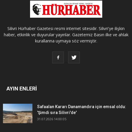
Silivri Hürhaber Gazetesi resmi internet sitesidir. Silivri'ye ilişkin
haber, etkinlik ve duyurular yayınlar. Gazetemiz Basın ilke ve ahlak
kurallarına uymaya söz vermiştir.
AYIN ENLERİ
Safaalan Kararı Danamandıra için emsal oldu:
'Şimdi sıra Silivri'de'
31.07.2026 14:00:05