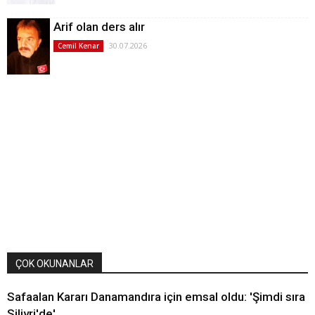
Arif olan ders alır
30.07.2026
Cemil Kenar
ÇOK OKUNANLAR
Safaalan Kararı Danamandıra için emsal oldu: 'Şimdi sıra
Silivri'de'