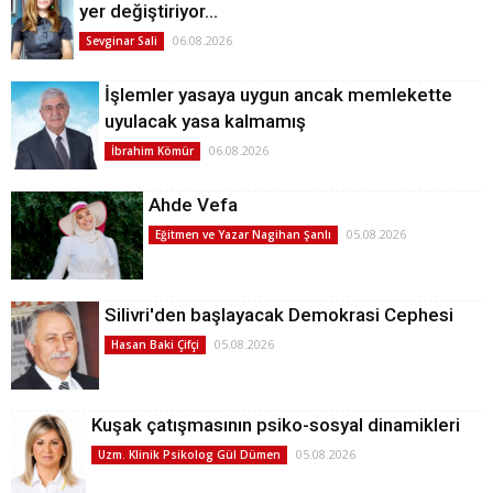
yer değiştiriyor…
06.08.2026
Sevginar Sali
İşlemler yasaya uygun ancak memlekette
uyulacak yasa kalmamış
06.08.2026
İbrahim Kömür
Ahde Vefa
05.08.2026
Eğitmen ve Yazar Nagihan Şanlı
Silivri'den başlayacak Demokrasi Cephesi
05.08.2026
Hasan Baki Çifçi
Kuşak çatışmasının psiko-sosyal dinamikleri
05.08.2026
Uzm. Klinik Psikolog Gül Dümen