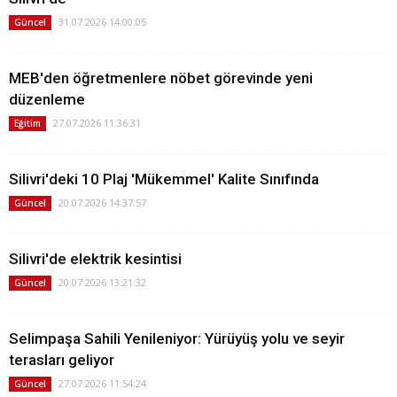
31.07.2026 14:00:05
Güncel
MEB'den öğretmenlere nöbet görevinde yeni
düzenleme
27.07.2026 11:36:31
Eğitim
Silivri'deki 10 Plaj 'Mükemmel' Kalite Sınıfında
20.07.2026 14:37:57
Güncel
Silivri'de elektrik kesintisi
20.07.2026 13:21:32
Güncel
Selimpaşa Sahili Yenileniyor: Yürüyüş yolu ve seyir
terasları geliyor
27.07.2026 11:54:24
Güncel