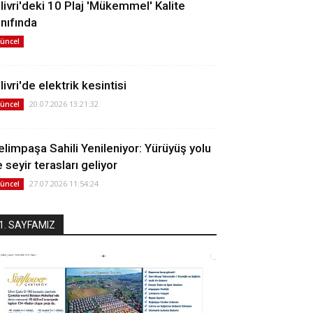
ilivri'deki 10 Plaj 'Mükemmel' Kalite
ınıfında
üncel
livri'de elektrik kesintisi
20.07.2026 13:21:32
üncel
elimpaşa Sahili Yenileniyor: Yürüyüş yolu
 seyir terasları geliyor
27.07.2026 11:54:24
üncel
1. SAYFAMIZ