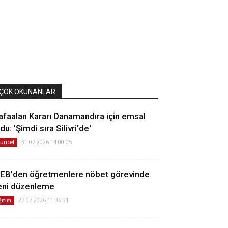
ÇOK OKUNANLAR
afaalan Kararı Danamandıra için emsal
du: 'Şimdi sıra Silivri'de'
31.07.2026 14:00:05
üncel
EB'den öğretmenlere nöbet görevinde
eni düzenleme
27.07.2026 11:36:31
ğitim