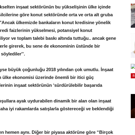
yükselten inşaat sektörünün bu yükselişinin ülke içinde
lcilerine göre konut sektöründe orta ve orta alt gruba
ek "Ancak ülkemizde bankaların konut kredisine yönelik
redi faizlerinin yükselmesi, potansiyel konut
liyor ve toplam talebi baskı altında tuttuğu.. ancak gene
erle girerek, bu sene de ekonominin üstünde bir
söylediler''.
deyse büyük çoğunluğu 2018 yılından çok umutlu. İnşaat
R
 ülke ekonomisi üzerinde önemli bir itici güç
rinin inşaat sektörünün ‘sürdürülebilir başarıda
oşullara ayak uydurabilen dinamik bir alan olan inşaat
ha iyi rakamlarda satışlarla göstereceği ve beklendiği
en hemen aynı. Diğer bir piyasa aktörüne göre “Birçok