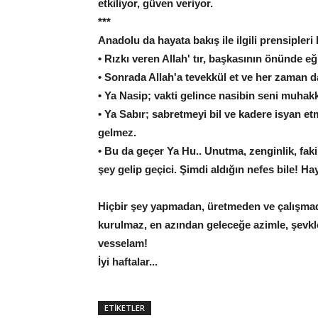
etkiliyor, güven veriyor.
***
Anadolu da hayata bakış ile ilgili prensipleri
• Rızkı veren Allah' tır, başkasının önünde eğ
• Sonrada Allah'a tevekkül et ve her zaman d
• Ya Nasip; vakti gelince nasibin seni muhakk
• Ya Sabır; sabretmeyi bil ve kadere isyan e
gelmez.
• Bu da geçer Ya Hu.. Unutma, zenginlik, fakirl
şey gelip geçici. Şimdi aldığın nefes bile! Hay
Hiçbir şey yapmadan, üretmeden ve çalışma
kurulmaz, en azından geleceğe azimle, şevkl
vesselam!
İyi haftalar...
ETİKETLER