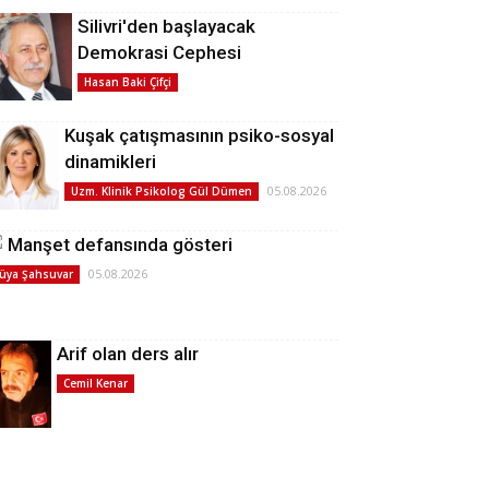
Silivri'den başlayacak
Demokrasi Cephesi
Hasan Baki Çifçi
Kuşak çatışmasının psiko-sosyal
dinamikleri
05.08.2026
Uzm. Klinik Psikolog Gül Dümen
Manşet defansında gösteri
05.08.2026
üya Şahsuvar
Arif olan ders alır
Cemil Kenar