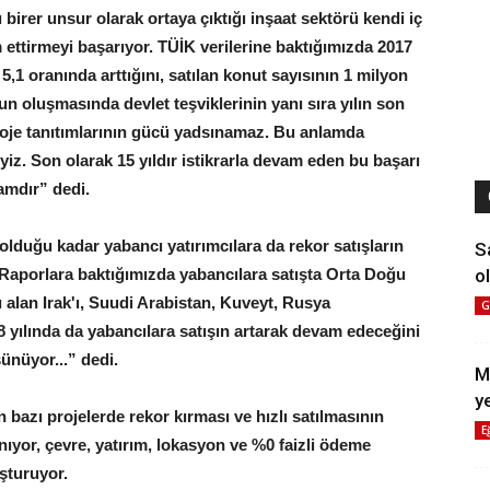
ı birer unsur olarak ortaya çıktığı inşaat sektörü kendi iç
 ettirmeyi başarıyor. TÜİK verilerine baktığımızda 2017
 5,1 oranında arttığını, satılan konut sayısının 1 milyon
n oluşmasında devlet teşviklerinin yanı sıra yılın son
oje tanıtımlarının gücü yadsınamaz. Bu anlamda
yiz. Son olarak 15 yıldır istikrarla devam eden bu başarı
amdır” dedi.
 olduğu kadar yabancı yatırımcılara da rekor satışların
S
ol
 “Raporlara baktığımızda yabancılara satışta Orta Doğu
yı alan Irak'ı, Suudi Arabistan, Kuveyt, Rusya
G
 yılında da yabancılara satışın artarak devam edeceğini
ünüyor...” dedi.
M
y
bazı projelerde rekor kırması ve hızlı satılmasının
E
ıyor, çevre, yatırım, lokasyon ve %0 faizli ödeme
uşturuyor.