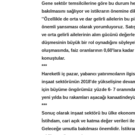
Gene sektör temsilcilerine göre bu durum h
bakılmasını sağlıyor ve istikrarın önemine dik
''Özellikle de orta ve dar gelirli ailelerin bu
önemli yansıması olarak yorumluyoruz. Satış 
ve orta gelirli ailelerinin alım gücünü değerl
düşmesinin büyük bir rol oynadığını söyleye
oluşmasında, faiz oranlarının 0,60'lara kada
konuştular.
***
Hareketli iç pazar, yabancı yatırımcıların il
inşaat sektörünün 2018'de yükselişine devam e
için büyüme öngörümüz yüzde 6- 7 oranındadı
yeni yılda bu rakamları aşacağı kanaatindeyiz
***
Sonuç olarak inşaat sektörü bu ülke ekonomis
İstihdam, cari açık ve katma değer verileri i
Geleceğe umutla bakılması önemlidir. İstikrar