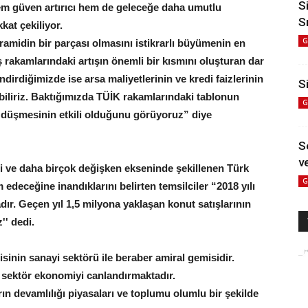
S
em güven artırıcı hem de geleceğe daha umutlu
S
kat çekiliyor.
G
 piramidin bir parçası olmasını istikrarlı büyümenin en
rakamlarındaki artışın önemli bir kısmını oluşturan dar
endirdiğimizde ise arsa maliyetlerinin ve kredi faizlerinin
Si
biliriz. Baktığımızda TÜİK rakamlarındaki tablonun
G
r düşmesinin etkili olduğunu görüyoruz” diye
S
ve
gisi ve daha birçok değişken ekseninde şekillenen Türk
G
deceğine inandıklarını belirten temsilciler “2018 yılı
r. Geçen yıl 1,5 milyona yaklaşan konut satışlarının
'' dedi.
inin sanayi sektörü ile beraber amiral gemisidir.
le sektör ekonomiyi canlandırmaktadır.
ın devamlılığı piyasaları ve toplumu olumlu bir şekilde