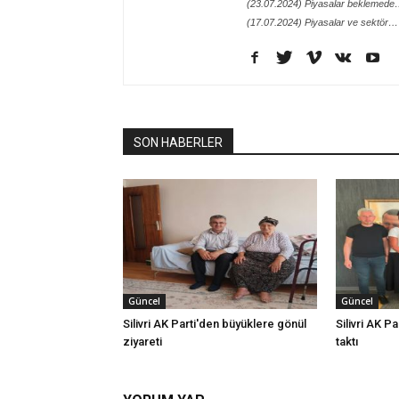
(23.07.2024) Piyasalar beklemed
(17.07.2024) Piyasalar ve sektör…
SON HABERLER
Güncel
Güncel
Silivri AK Parti'den büyüklere gönül
Silivri AK Pa
ziyareti
taktı