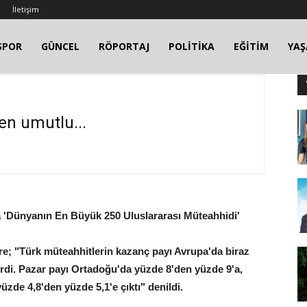
İletişim
SPOR
GÜNCEL
RÖPORTAJ
POLİTİKA
EĞİTİM
YA
en umutlu...
da 'Dünyanın En Büyük 250 Uluslararası Müteahhidi'
re; "Türk müteahhitlerin kazanç payı Avrupa'da biraz
erdi. Pazar payı Ortadoğu'da yüzde 8'den yüzde 9'a,
üzde 4,8'den yüzde 5,1'e çıktı" denildi.