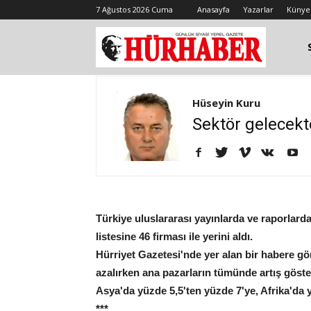
7 Ağustos 2026 Cuma
Anasayfa
Yazarlar
Künye
Hüseyin Kuru
Sektör gelecekt
Türkiye uluslararası yayınlarda ve raporlar
listesine 46 firması ile yerini aldı.
Hürriyet Gazetesi'nde yer alan bir habere gö
azalırken ana pazarların tümünde artış göst
Asya'da yüzde 5,5'ten yüzde 7'ye, Afrika'da y
***