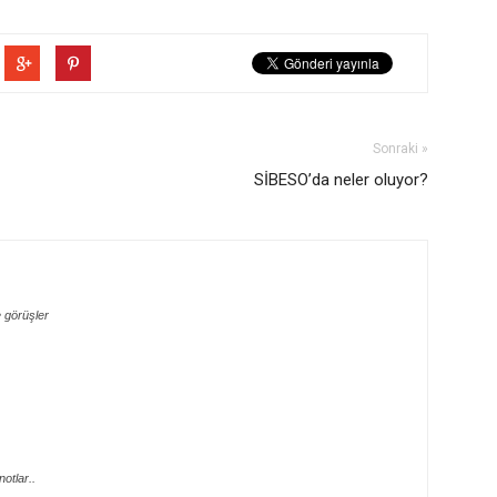
Sonraki »
SİBESO’da neler oluyor?
 görüşler
otlar..