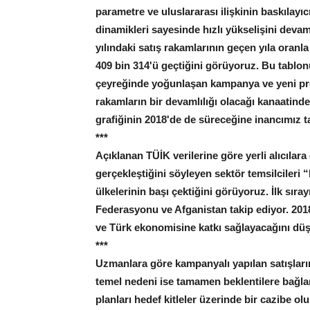
parametre ve uluslararası ilişkinin baskılayıc
dinamikleri sayesinde hızlı yükselişini devam
yılındaki satış rakamlarının geçen yıla oranla
409 bin 314'ü geçtiğini görüyoruz. Bu tablonu
çeyreğinde yoğunlaşan kampanya ve yeni pr
rakamların bir devamlılığı olacağı kanaatinde
grafiğinin 2018'de de süreceğine inancımız t
***
Açıklanan TÜİK verilerine göre yerli alıcılara
gerçekleştiğini söyleyen sektör temsilcileri
ülkelerinin başı çektiğini görüyoruz. İlk sıra
Federasyonu ve Afganistan takip ediyor. 2018
ve Türk ekonomisine katkı sağlayacağını düş
***
Uzmanlara göre kampanyalı yapılan satışların 
temel nedeni ise tamamen beklentilere bağlan
planları hedef kitleler üzerinde bir cazibe ol