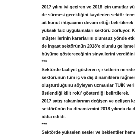
2017 yılını iyi geçiren ve 2018 için umutlar 
de sürmesi gerektiğini kaydeden sektör temsi
ait konut ihtiyacının devam ettiği belirtiler
yüksek faiz uygulamaları sektörü zorluyor. K
müşterilerinin kararlarını olumsuz yönde etki
de inşaat sektörünün 2018'e olumlu gelişmel
büyüme göstereceğinin sinyallerini verdiğini 
***
Sektörde faaliyet gösteren şirketlerin nere
sektörünün tüm iç ve dış dinamiklere rağmen
oluşturduğunu söyleyen uzmanlar TUİK verile
üstlendiği kilit rolü' gösterdiği belirtilerek.
2017 satış rakamlarının değişen ve gelişen k
sektörünün bu dinamizmini 2018 yılında da da
iddia edildi.
***
Sektörde yükselen sesler ve beklentiler hem