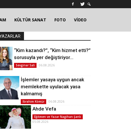
ŞAM
KÜLTÜR SANAT
FOTO
VİDEO
YAZARLAR
“Kim kazandı?”, “Kim hizmet etti?”
sorusuyla yer değiştiriyor…
06.08.2026
Sevginar Sali
İşlemler yasaya uygun ancak
memlekette uyulacak yasa
kalmamış
06.08.2026
İbrahim Kömür
Ahde Vefa
Eğitmen ve Yazar Nagihan Şanlı
05.08.2026