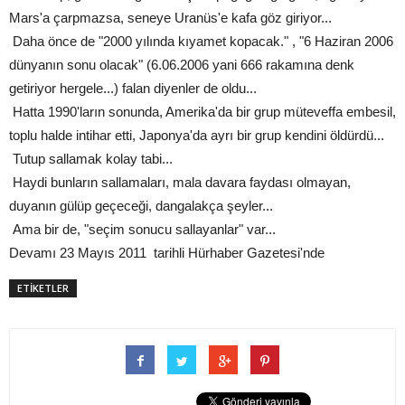
Mars'a çarpmazsa, seneye Uranüs'e kafa göz giriyor...
Daha önce de "2000 yılında kıyamet kopacak." , "6 Haziran 2006
dünyanın sonu olacak" (6.06.2006 yani 666 rakamına denk
getiriyor hergele...) falan diyenler de oldu...
Hatta 1990'ların sonunda, Amerika'da bir grup müteveffa embesil,
toplu halde intihar etti, Japonya'da ayrı bir grup kendini öldürdü...
Tutup sallamak kolay tabi...
Haydi bunların sallamaları, mala davara faydası olmayan,
duyanın gülüp geçeceği, dangalakça şeyler...
Ama bir de, "seçim sonucu sallayanlar" var...
Devamı 23 Mayıs 2011 tarihli Hürhaber Gazetesi'nde
ETİKETLER