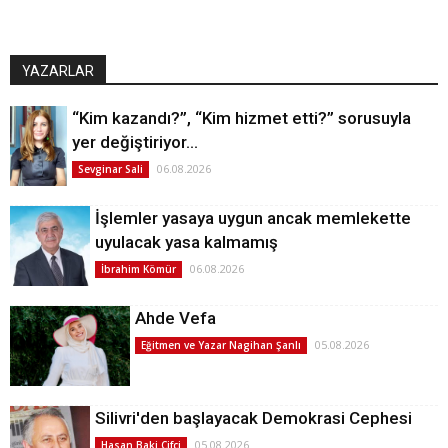
YAZARLAR
“Kim kazandı?”, “Kim hizmet etti?” sorusuyla
yer değiştiriyor…
06.08.2026
Sevginar Sali
İşlemler yasaya uygun ancak memlekette
uyulacak yasa kalmamış
06.08.2026
İbrahim Kömür
Ahde Vefa
05.08.2026
Eğitmen ve Yazar Nagihan Şanlı
Silivri'den başlayacak Demokrasi Cephesi
05.08.2026
Hasan Baki Çifçi