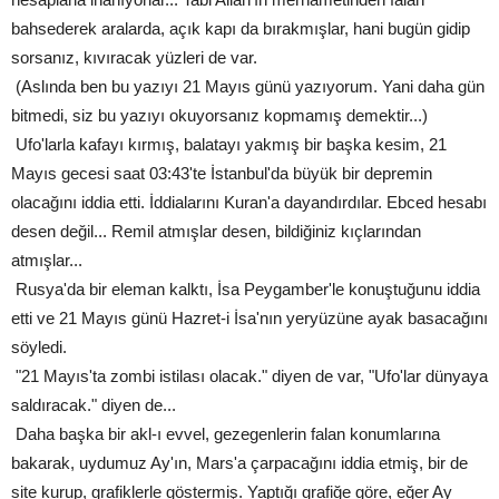
bahsederek aralarda, açık kapı da bırakmışlar, hani bugün gidip
sorsanız, kıvıracak yüzleri de var.
(Aslında ben bu yazıyı 21 Mayıs günü yazıyorum. Yani daha gün
bitmedi, siz bu yazıyı okuyorsanız kopmamış demektir...)
Ufo'larla kafayı kırmış, balatayı yakmış bir başka kesim, 21
Mayıs gecesi saat 03:43'te İstanbul'da büyük bir depremin
olacağını iddia etti. İddialarını Kuran'a dayandırdılar. Ebced hesabı
desen değil... Remil atmışlar desen, bildiğiniz kıçlarından
atmışlar...
Rusya'da bir eleman kalktı, İsa Peygamber'le konuştuğunu iddia
etti ve 21 Mayıs günü Hazret-i İsa'nın yeryüzüne ayak basacağını
söyledi.
"21 Mayıs'ta zombi istilası olacak." diyen de var, "Ufo'lar dünyaya
saldıracak." diyen de...
Daha başka bir akl-ı evvel, gezegenlerin falan konumlarına
bakarak, uydumuz Ay'ın, Mars'a çarpacağını iddia etmiş, bir de
site kurup, grafiklerle göstermiş. Yaptığı grafiğe göre, eğer Ay