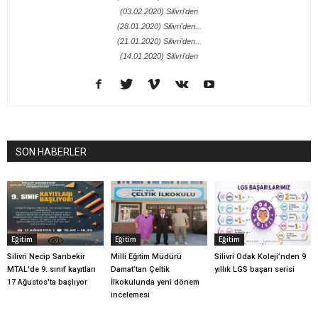
(03.02.2020) Silivri'den
(28.01.2020) Silivri'den...
(21.01.2020) Silivri’den...
(14.01.2020) Silivri'den
SON HABERLER
Eğitim
Eğitim
Eğitim
Silivri Necip Sarıbekir
Milli Eğitim Müdürü
Silivri Odak Koleji’nden 9
MTAL'de 9. sınıf kayıtları
Damat’tan Çeltik
yıllık LGS başarı serisi
17 Ağustos'ta başlıyor
İlkokulunda yeni dönem
incelemesi