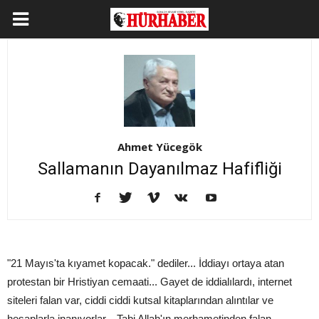
Ahmet Yücegök
Sallamanın Dayanılmaz Hafifliği
"21 Mayıs'ta kıyamet kopacak." dediler... İddiayı ortaya atan
protestan bir Hristiyan cemaati... Gayet de iddialılardı, internet
siteleri falan var, ciddi ciddi kutsal kitaplarından alıntılar ve
hesaplarla inanıyorlar... Tabi Allah'ın merhametinden falan