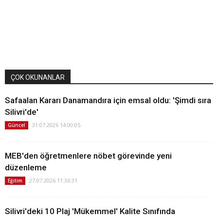
ÇOK OKUNANLAR
Safaalan Kararı Danamandıra için emsal oldu: 'Şimdi sıra
Silivri'de'
31.07.2026 14:00:05
Güncel
MEB'den öğretmenlere nöbet görevinde yeni
düzenleme
27.07.2026 11:36:31
Eğitim
Silivri'deki 10 Plaj 'Mükemmel' Kalite Sınıfında