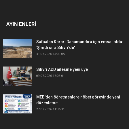
AYIN ENLERİ
Safaalan Kararı Danamandıra için emsal oldu:
'Şimdi sıra Silivri'de'
31.07.2026 14:00:05
Silivri ADD ailesine yeni üye
09.07.2026 16:08:01
MEB'den öğretmenlere nöbet görevinde yeni
düzenleme
27.07.2026 11:36:31