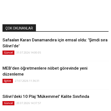
ÇOK OKUNANLAR
Safaalan Kararı Danamandıra için emsal oldu: 'Şimdi sıra
Silivri'de'
31.07.2026 14:00:05
Güncel
MEB'den öğretmenlere nöbet görevinde yeni
düzenleme
27.07.2026 11:36:31
Eğitim
Silivri'deki 10 Plaj 'Mükemmel' Kalite Sınıfında
20.07.2026 14:37:57
Güncel