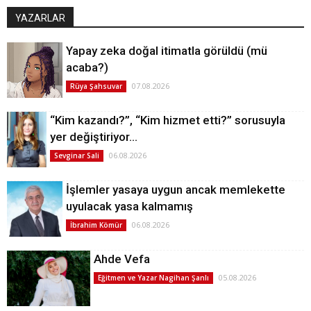
YAZARLAR
Yapay zeka doğal itimatla görüldü (mü
acaba?)
07.08.2026
Rüya Şahsuvar
“Kim kazandı?”, “Kim hizmet etti?” sorusuyla
yer değiştiriyor…
06.08.2026
Sevginar Sali
İşlemler yasaya uygun ancak memlekette
uyulacak yasa kalmamış
06.08.2026
İbrahim Kömür
Ahde Vefa
05.08.2026
Eğitmen ve Yazar Nagihan Şanlı