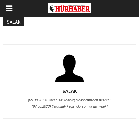
SALAK
SALAK
(09.08.2023) Yoksa siz kaliteleştirdiklerimizden misiniz?
(07.08.2023) Ya günah keçisi olursun ya da melek!