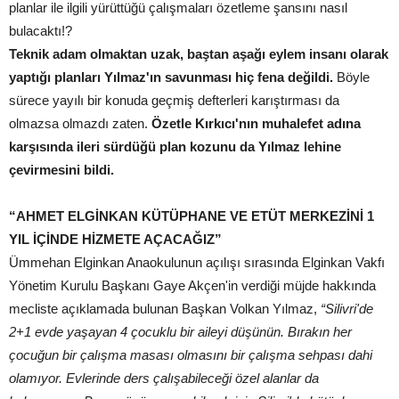
planlar ile ilgili yürüttüğü çalışmaları özetleme şansını nasıl
bulacaktı!?
Teknik adam olmaktan uzak, baştan aşağı eylem insanı olarak
yaptığı planları Yılmaz'ın savunması hiç fena değildi.
Böyle
sürece yayılı bir konuda geçmiş defterleri karıştırması da
olmazsa olmazdı zaten.
Özetle Kırkıcı'nın muhalefet adına
karşısında ileri sürdüğü plan kozunu da Yılmaz lehine
çevirmesini bildi.
“AHMET ELGİNKAN KÜTÜPHANE VE ETÜT MERKEZİNİ 1
YIL İÇİNDE HİZMETE AÇACAĞIZ”
Ümmehan Elginkan Anaokulunun açılışı sırasında Elginkan Vakfı
Yönetim Kurulu Başkanı Gaye Akçen'in verdiği müjde hakkında
mecliste açıklamada bulunan Başkan Volkan Yılmaz,
“Silivri'de
2+1 evde yaşayan 4 çocuklu bir aileyi düşünün. Bırakın her
çocuğun bir çalışma masası olmasını bir çalışma sehpası dahi
olamıyor. Evlerinde ders çalışabileceği özel alanlar da