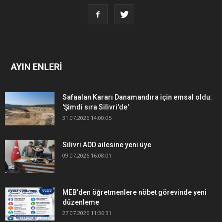
AYIN ENLERİ
Safaalan Kararı Danamandıra için emsal oldu:
'Şimdi sıra Silivri'de'
31.07.2026 14:00:05
Silivri ADD ailesine yeni üye
09.07.2026 16:08:01
MEB'den öğretmenlere nöbet görevinde yeni
düzenleme
27.07.2026 11:36:31