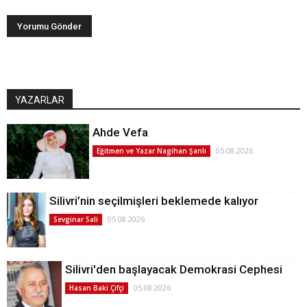
YAZARLAR
Ahde Vefa
05.08.2026
Eğitmen ve Yazar Nagihan Şanlı
Silivri’nin seçilmişleri beklemede kalıyor
05.08.2026
Sevginar Sali
Silivri'den başlayacak Demokrasi Cephesi
05.08.2026
Hasan Baki Çifçi