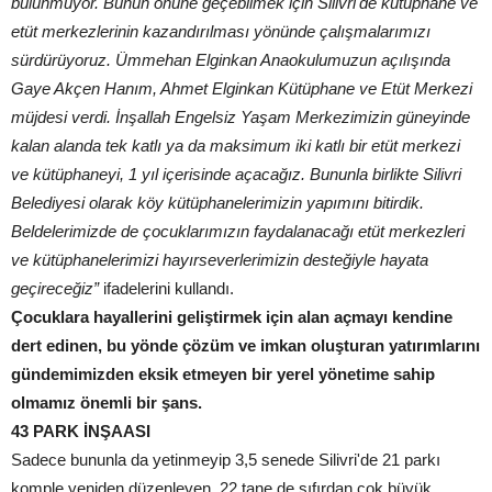
bulunmuyor. Bunun önüne geçebilmek için Silivri'de kütüphane ve
etüt merkezlerinin kazandırılması yönünde çalışmalarımızı
sürdürüyoruz. Ümmehan Elginkan Anaokulumuzun açılışında
Gaye Akçen Hanım, Ahmet Elginkan Kütüphane ve Etüt Merkezi
müjdesi verdi. İnşallah Engelsiz Yaşam Merkezimizin güneyinde
kalan alanda tek katlı ya da maksimum iki katlı bir etüt merkezi
ve kütüphaneyi, 1 yıl içerisinde açacağız. Bununla birlikte Silivri
Belediyesi olarak köy kütüphanelerimizin yapımını bitirdik.
Beldelerimizde de çocuklarımızın faydalanacağı etüt merkezleri
ve kütüphanelerimizi hayırseverlerimizin desteğiyle hayata
geçireceğiz”
ifadelerini kullandı.
Çocuklara hayallerini geliştirmek için alan açmayı kendine
dert edinen, bu yönde çözüm ve imkan oluşturan yatırımlarını
gündemimizden eksik etmeyen bir yerel yönetime sahip
olmamız önemli bir şans.
43 PARK İNŞAASI
Sadece bununla da yetinmeyip 3,5 senede Silivri'de 21 parkı
komple yeniden düzenleyen, 22 tane de sıfırdan çok büyük