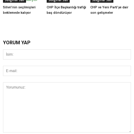
Sevginar Sali
Sevginar Sali
Sevginar Sali
Silivri’nin seçilmişleri
CHP İlçe Başkanlığı trafiği
CHP ve Yeni Parti’ye dair
beklemede kalıyor
baş döndürüyor
son gelişmeler
YORUM YAP