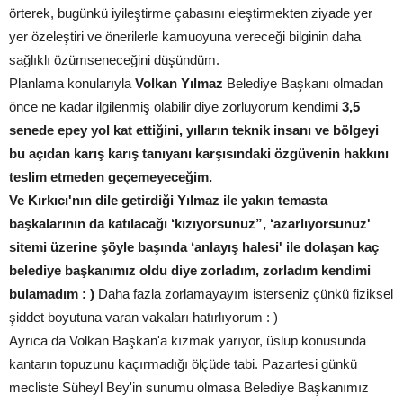
örterek, bugünkü iyileştirme çabasını eleştirmekten ziyade yer
yer özeleştiri ve önerilerle kamuoyuna vereceği bilginin daha
sağlıklı özümseneceğini düşündüm.
Planlama konularıyla
Volkan Yılmaz
Belediye Başkanı olmadan
önce ne kadar ilgilenmiş olabilir diye zorluyorum kendimi
3,5
senede epey yol kat ettiğini, yılların teknik insanı ve bölgeyi
bu açıdan karış karış tanıyanı karşısındaki özgüvenin hakkını
teslim etmeden geçemeyeceğim.
Ve Kırkıcı'nın dile getirdiği Yılmaz ile yakın temasta
başkalarının da katılacağı ‘kızıyorsunuz”, ‘azarlıyorsunuz'
sitemi üzerine şöyle başında ‘anlayış halesi' ile dolaşan kaç
belediye başkanımız oldu diye zorladım, zorladım kendimi
bulamadım : )
Daha fazla zorlamayayım isterseniz çünkü fiziksel
şiddet boyutuna varan vakaları hatırlıyorum : )
Ayrıca da Volkan Başkan'a kızmak yarıyor, üslup konusunda
kantarın topuzunu kaçırmadığı ölçüde tabi. Pazartesi günkü
mecliste Süheyl Bey'in sunumu olmasa Belediye Başkanımız