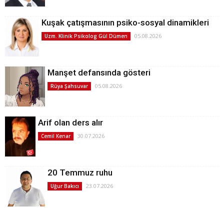
Kuşak çatışmasının psiko-sosyal dinamikleri
05.08.2026
Uzm. Klinik Psikolog Gül Dümen
Manşet defansında gösteri
05.08.2026
Rüya Şahsuvar
Arif olan ders alır
30.07.2026
Cemil Kenar
20 Temmuz ruhu
23.07.2026
Uğur Bakıcı