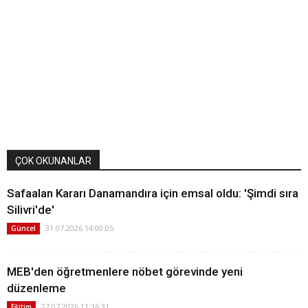
ÇOK OKUNANLAR
Safaalan Kararı Danamandıra için emsal oldu: 'Şimdi sıra
Silivri'de'
31.07.2026 14:00:05
Güncel
MEB'den öğretmenlere nöbet görevinde yeni
düzenleme
27.07.2026 11:36:31
Eğitim