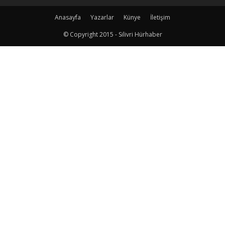
Anasayfa
Yazarlar
Künye
İletişim
© Copyright 2015 - Silivri Hürhaber