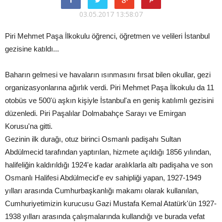
03.05.2017 13:58:07
Piri Mehmet Paşa İlkokulu öğrenci, öğretmen ve velileri İstanbul
gezisine katıldı...
Baharın gelmesi ve havaların ısınmasını fırsat bilen okullar, gezi
organizasyonlarına ağırlık verdi. Piri Mehmet Paşa İlkokulu da 11
otobüs ve 500'ü aşkın kişiyle İstanbul'a en geniş katılımlı gezisini
düzenledi. Piri Paşalılar Dolmabahçe Sarayı ve Emirgan
Korusu'na gitti.
Gezinin ilk durağı, otuz birinci Osmanlı padişahı Sultan
Abdülmecid tarafından yaptırılan, hizmete açıldığı 1856 yılından,
halifeliğin kaldırıldığı 1924'e kadar aralıklarla altı padişaha ve son
Osmanlı Halifesi Abdülmecid'e ev sahipliği yapan, 1927-1949
yılları arasında Cumhurbaşkanlığı makamı olarak kullanılan,
Cumhuriyetimizin kurucusu Gazi Mustafa Kemal Atatürk'ün 1927-
1938 yılları arasında çalışmalarında kullandığı ve burada vefat