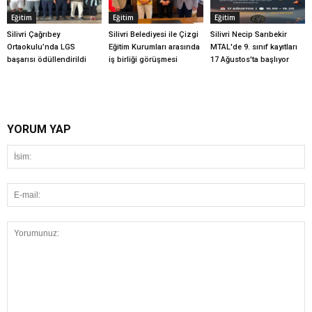
Eğitim
Eğitim
Eğitim
Silivri Çağrıbey
Silivri Belediyesi ile Çizgi
Silivri Necip Sarıbekir
Ortaokulu’nda LGS
Eğitim Kurumları arasında
MTAL'de 9. sınıf kayıtları
başarısı ödüllendirildi
iş birliği görüşmesi
17 Ağustos'ta başlıyor
YORUM YAP