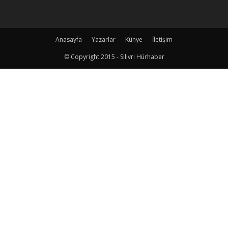
Anasayfa
Yazarlar
Künye
İletişim
© Copyright 2015 - Silivri Hürhaber