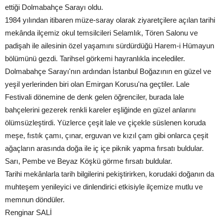
ettiği Dolmabahçe Sarayı oldu.
1984 yılından itibaren müze-saray olarak ziyaretçilere açılan tarihi
mekânda ilçemiz okul temsilcileri Selamlık, Tören Salonu ve
padişah ile ailesinin özel yaşamını sürdürdüğü Harem-i Hümayun
bölümünü gezdi. Tarihsel görkemi hayranlıkla incelediler.
Dolmabahçe Sarayı'nın ardından İstanbul Boğazının en güzel ve
yeşil yerlerinden biri olan Emirgan Korusu'na geçtiler. Lale
Festivali dönemine de denk gelen öğrenciler, burada lale
bahçelerini gezerek renkli kareler eşliğinde en güzel anlarını
ölümsüzleştirdi. Yüzlerce çeşit lale ve çiçekle süslenen koruda
meşe, fıstık çamı, çınar, erguvan ve kızıl çam gibi onlarca çeşit
ağaçların arasında doğa ile iç içe piknik yapma fırsatı buldular.
Sarı, Pembe ve Beyaz Köşkü görme fırsatı buldular.
Tarihi mekânlarla tarih bilgilerini pekiştirirken, korudaki doğanın da
muhteşem yenileyici ve dinlendirici etkisiyle ilçemize mutlu ve
memnun döndüler.
Renginar SALİ