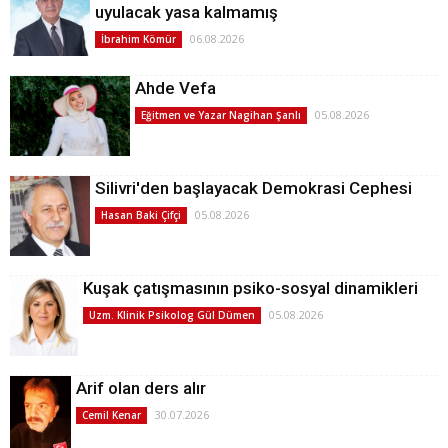
uyulacak yasa kalmamış
06.08.2026
İbrahim Kömür
Ahde Vefa
05.08.2026
Eğitmen ve Yazar Nagihan Şanlı
Silivri'den başlayacak Demokrasi Cephesi
05.08.2026
Hasan Baki Çifçi
Kuşak çatışmasının psiko-sosyal dinamikleri
05.08.2026
Uzm. Klinik Psikolog Gül Dümen
Arif olan ders alır
30.07.2026
Cemil Kenar