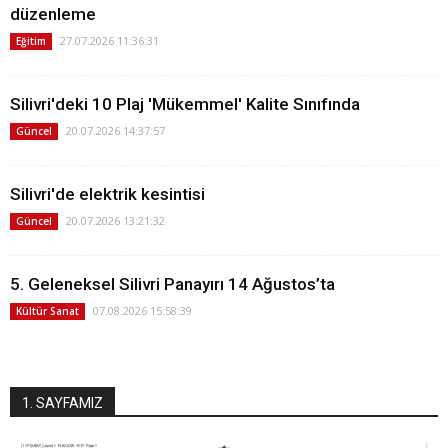
düzenleme
27.07.2026 11:36:31
Eğitim
Silivri'deki 10 Plaj 'Mükemmel' Kalite Sınıfında
20.07.2026 14:37:57
Güncel
Silivri'de elektrik kesintisi
20.07.2026 13:21:32
Güncel
5. Geleneksel Silivri Panayırı 14 Ağustos’ta
07.08.2026 15:58:39
Kültür Sanat
1. SAYFAMIZ