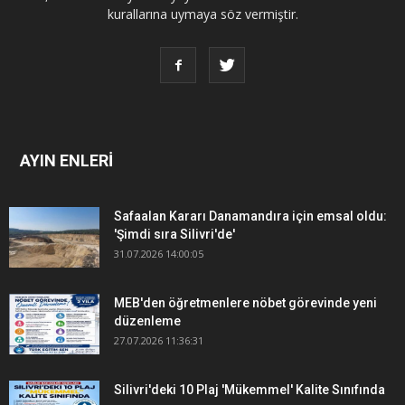
kurallarına uymaya söz vermiştir.
AYIN ENLERİ
Safaalan Kararı Danamandıra için emsal oldu:
'Şimdi sıra Silivri'de'
31.07.2026 14:00:05
MEB'den öğretmenlere nöbet görevinde yeni
düzenleme
27.07.2026 11:36:31
Silivri'deki 10 Plaj 'Mükemmel' Kalite Sınıfında