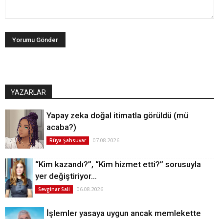
YAZARLAR
Yapay zeka doğal itimatla görüldü (mü
acaba?)
07.08.2026
Rüya Şahsuvar
“Kim kazandı?”, “Kim hizmet etti?” sorusuyla
yer değiştiriyor…
06.08.2026
Sevginar Sali
İşlemler yasaya uygun ancak memlekette