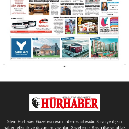
Silivri Hürhaber Gazetesi resmi internet sitesidir. Silivri'ye ilişkin
haber, etkinlik ve duyurular yayınlar. Gazetemiz Basın ilke ve ahlak