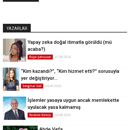
YAZARLAR
Yapay zeka doğal itimatla görüldü (mü
acaba?)
07.08.2026
Rüya Şahsuvar
“Kim kazandı?”, “Kim hizmet etti?” sorusuyla
yer değiştiriyor…
06.08.2026
Sevginar Sali
İşlemler yasaya uygun ancak memlekette
uyulacak yasa kalmamış
06.08.2026
İbrahim Kömür
Ahde Vefa