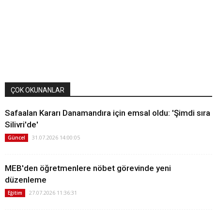
ÇOK OKUNANLAR
Safaalan Kararı Danamandıra için emsal oldu: 'Şimdi sıra
Silivri'de'
31.07.2026 14:00:05
Güncel
MEB'den öğretmenlere nöbet görevinde yeni
düzenleme
27.07.2026 11:36:31
Eğitim