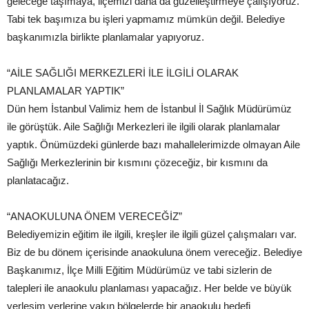
geleceğe taşımaya, ilçemizi daha da güzelleştirmeye çalışıyoruz.
Tabi tek başımıza bu işleri yapmamız mümkün değil. Belediye
başkanımızla birlikte planlamalar yapıyoruz.
“AİLE SAĞLIĞI MERKEZLERİ İLE İLGİLİ OLARAK
PLANLAMALAR YAPTIK”
Dün hem İstanbul Valimiz hem de İstanbul İl Sağlık Müdürümüz
ile görüştük. Aile Sağlığı Merkezleri ile ilgili olarak planlamalar
yaptık. Önümüzdeki günlerde bazı mahallelerimizde olmayan Aile
Sağlığı Merkezlerinin bir kısmını çözeceğiz, bir kısmını da
planlatacağız.
“ANAOKULUNA ÖNEM VERECEĞİZ”
Belediyemizin eğitim ile ilgili, kreşler ile ilgili güzel çalışmaları var.
Biz de bu dönem içerisinde anaokuluna önem vereceğiz. Belediye
Başkanımız, İlçe Milli Eğitim Müdürümüz ve tabi sizlerin de
talepleri ile anaokulu planlaması yapacağız. Her belde ve büyük
yerleşim yerlerine yakın bölgelerde bir anaokulu hedefi