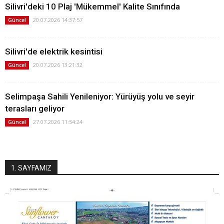
Silivri'deki 10 Plaj 'Mükemmel' Kalite Sınıfında
20.07.2026 14:37:57
Güncel
Silivri'de elektrik kesintisi
20.07.2026 13:21:32
Güncel
Selimpaşa Sahili Yenileniyor: Yürüyüş yolu ve seyir
terasları geliyor
27.07.2026 11:54:24
Güncel
1. SAYFAMIZ