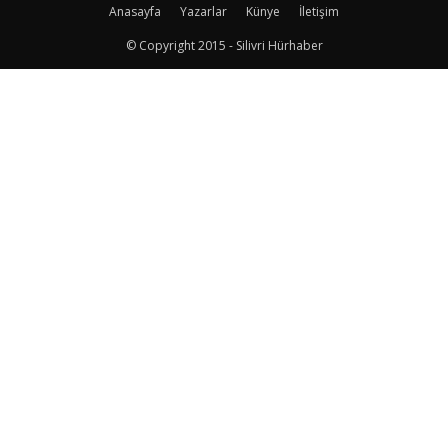
Anasayfa
Yazarlar
Künye
İletişim
© Copyright 2015 - Silivri Hürhaber