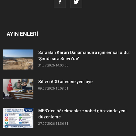
AYIN ENLERİ
Safaalan Kararı Danamandıra için emsal oldu:
'Şimdi sıra Silivri'de'
31.07.2026 14:00:05
Silivri ADD ailesine yeni üye
09.07.2026 16:08:01
MEB'den öğretmenlere nöbet görevinde yeni
düzenleme
27.07.2026 11:36:31