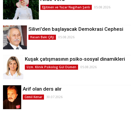
05.08.2026
Eğitmen ve Yazar Nagihan Şanlı
Silivri'den başlayacak Demokrasi Cephesi
05.08.2026
Hasan Baki Çifçi
Kuşak çatışmasının psiko-sosyal dinamikleri
05.08.2026
Uzm. Klinik Psikolog Gül Dümen
Arif olan ders alır
30.07.2026
Cemil Kenar