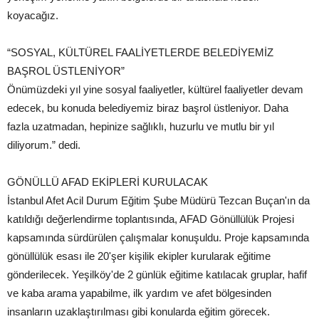
koyacağız.
“SOSYAL, KÜLTÜREL FAALİYETLERDE BELEDİYEMİZ
BAŞROL ÜSTLENİYOR”
Önümüzdeki yıl yine sosyal faaliyetler, kültürel faaliyetler devam
edecek, bu konuda belediyemiz biraz başrol üstleniyor. Daha
fazla uzatmadan, hepinize sağlıklı, huzurlu ve mutlu bir yıl
diliyorum.” dedi.
GÖNÜLLÜ AFAD EKİPLERİ KURULACAK
İstanbul Afet Acil Durum Eğitim Şube Müdürü Tezcan Buçan'ın da
katıldığı değerlendirme toplantısında, AFAD Gönüllülük Projesi
kapsamında sürdürülen çalışmalar konuşuldu. Proje kapsamında
gönüllülük esası ile 20'şer kişilik ekipler kurularak eğitime
gönderilecek. Yeşilköy'de 2 günlük eğitime katılacak gruplar, hafif
ve kaba arama yapabilme, ilk yardım ve afet bölgesinden
insanların uzaklaştırılması gibi konularda eğitim görecek.