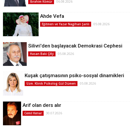
06.08.2026
İbrahim Kömür
Ahde Vefa
05.08.2026
Eğitmen ve Yazar Nagihan Şanlı
Silivri'den başlayacak Demokrasi Cephesi
05.08.2026
Hasan Baki Çifçi
Kuşak çatışmasının psiko-sosyal dinamikleri
05.08.2026
Uzm. Klinik Psikolog Gül Dümen
Arif olan ders alır
30.07.2026
Cemil Kenar