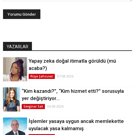
YAZARLAR
Yapay zeka doğal itimatla görüldü (mü
acaba?)
07.08.2026
Rüya Şahsuvar
“Kim kazandı?”, “Kim hizmet etti?” sorusuyla
yer değiştiriyor…
06.08.2026
Sevginar Sali
İşlemler yasaya uygun ancak memlekette
uyulacak yasa kalmamış