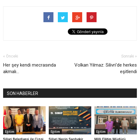
« Önceki
Sonraki »
Her şey kendi mecrasında
Volkan Yılmaz: Silivri’de herkes
akmalı...
eşitlendi
SON HABERLER
Eğitim
Eğitim
Eğitim
Silivri Belediyesi ile Çizgi
Silivri Necip Sarıbekir
Milli Eğitim Müdürü