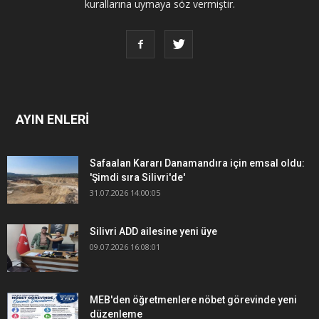
kurallarına uymaya söz vermiştir.
AYIN ENLERİ
Safaalan Kararı Danamandıra için emsal oldu:
'Şimdi sıra Silivri'de'
31.07.2026 14:00:05
Silivri ADD ailesine yeni üye
09.07.2026 16:08:01
MEB'den öğretmenlere nöbet görevinde yeni
düzenleme