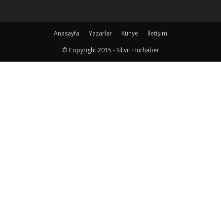
Anasayfa
Yazarlar
Künye
İletişim
© Copyright 2015 - Silivri Hürhaber