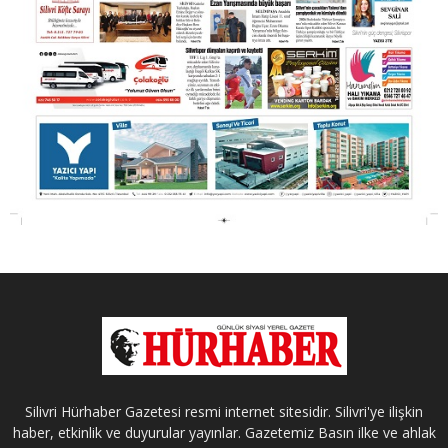
Silivri Hürhaber Gazetesi resmi internet sitesidir. Silivri'ye ilişkin
haber, etkinlik ve duyurular yayınlar. Gazetemiz Basın ilke ve ahlak