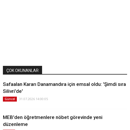
ÇOK OKUNANLAR
Safaalan Kararı Danamandıra için emsal oldu: 'Şimdi sıra
Silivri'de'
31.07.2026 14:00:05
Güncel
MEB'den öğretmenlere nöbet görevinde yeni
düzenleme