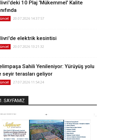
ilivri'deki 10 Plaj 'Mükemmel' Kalite
ınıfında
20.07.2026 14:37:57
üncel
livri'de elektrik kesintisi
20.07.2026 13:21:32
üncel
elimpaşa Sahili Yenileniyor: Yürüyüş yolu
 seyir terasları geliyor
27.07.2026 11:54:24
üncel
1. SAYFAMIZ