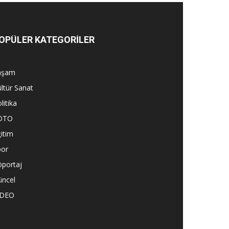
OPÜLER KATEGORİLER
aşam
ltür Sanat
litika
OTO
itim
por
öportaj
üncel
İDEO