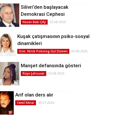
Silivri'den başlayacak
Demokrasi Cephesi
05.08.2026
Hasan Baki Çifçi
Kuşak çatışmasının psiko-sosyal
dinamikleri
05.08.2026
Uzm. Klinik Psikolog Gül Dümen
Manşet defansında gösteri
05.08.2026
Rüya Şahsuvar
Arif olan ders alır
30.07.2026
Cemil Kenar