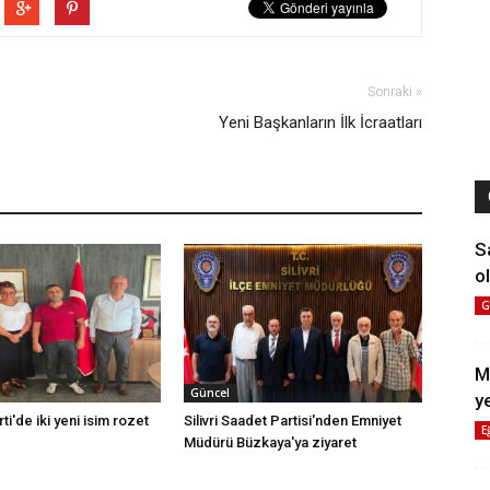
Sonraki »
Yeni Başkanların İlk İcraatları
S
ol
G
M
Güncel
y
rti'de iki yeni isim rozet
Silivri Saadet Partisi'nden Emniyet
E
Müdürü Büzkaya'ya ziyaret