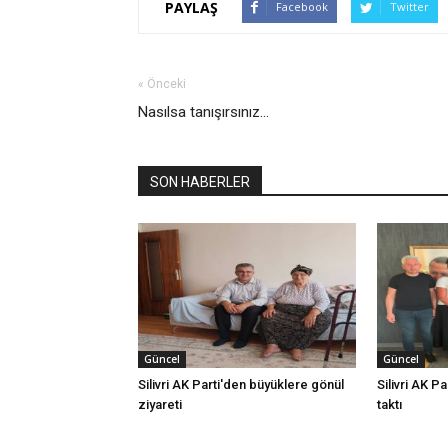
PAYLAŞ
Facebook
Twitter
« Önceki
Nasılsa tanışırsınız...
SON HABERLER
Güncel
Güncel
Silivri AK Parti'den büyüklere gönül
Silivri AK Pa
ziyareti
taktı