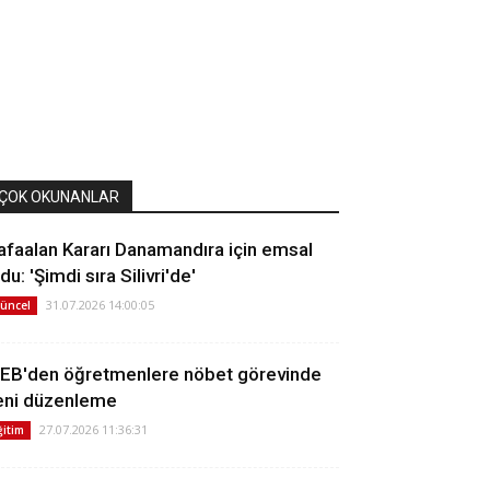
ÇOK OKUNANLAR
afaalan Kararı Danamandıra için emsal
du: 'Şimdi sıra Silivri'de'
31.07.2026 14:00:05
üncel
EB'den öğretmenlere nöbet görevinde
eni düzenleme
27.07.2026 11:36:31
ğitim