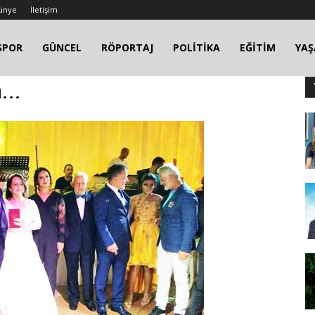
ünye
İletişim
SPOR
GÜNCEL
RÖPORTAJ
POLİTİKA
EĞİTİM
YA
...