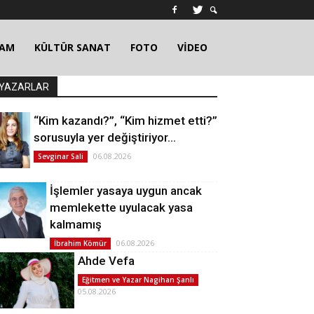
ŞAM
KÜLTÜR SANAT
FOTO
VİDEO
YAZARLAR
“Kim kazandı?”, “Kim hizmet etti?”
sorusuyla yer değiştiriyor…
06.08.2026
Sevginar Sali
İşlemler yasaya uygun ancak
memlekette uyulacak yasa
kalmamış
06.08.2026
İbrahim Kömür
Ahde Vefa
Eğitmen ve Yazar Nagihan Şanlı
05.08.2026