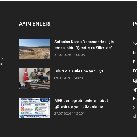
AYIN ENLERİ
P
Safaalan Kararı Danamandıra için
Y
emsal oldu: 'Şimdi sıra Silivri'de'
Kü
31.07.2026 14:00:05
r.
Po
a
F
Silivri ADD ailesine yeni üye
09.07.2026 16:08:01
Eğ
S
R
MEB'den öğretmenlere nöbet
görevinde yeni düzenleme
G
27.07.2026 11:36:31
V