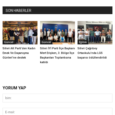
SON HABERLER
Güncel
Güncel
Eğitim
Silivri AK Parti’den Kadın
Silivri İYİ Parti İlçe Başkanı
Silivri Çağrıbey
Emek Ve Dayanışma
Mert Erişken, 3. Bölge İlçe
Ortaokulu’nda LGS
Günleri’ne destek
Başkanları Toplantısına
başarısı ödüllendirildi
katıldı
YORUM YAP