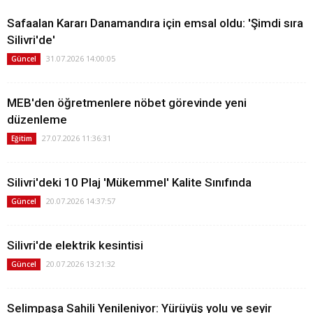
Safaalan Kararı Danamandıra için emsal oldu: 'Şimdi sıra
Silivri'de'
31.07.2026 14:00:05
Güncel
MEB'den öğretmenlere nöbet görevinde yeni
düzenleme
27.07.2026 11:36:31
Eğitim
Silivri'deki 10 Plaj 'Mükemmel' Kalite Sınıfında
20.07.2026 14:37:57
Güncel
Silivri'de elektrik kesintisi
20.07.2026 13:21:32
Güncel
Selimpaşa Sahili Yenileniyor: Yürüyüş yolu ve seyir