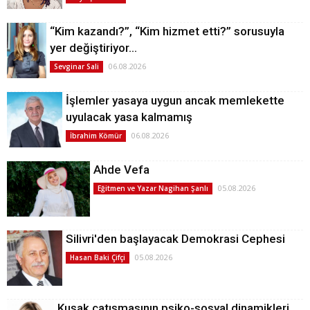
“Kim kazandı?”, “Kim hizmet etti?” sorusuyla
yer değiştiriyor…
06.08.2026
Sevginar Sali
İşlemler yasaya uygun ancak memlekette
uyulacak yasa kalmamış
06.08.2026
İbrahim Kömür
Ahde Vefa
05.08.2026
Eğitmen ve Yazar Nagihan Şanlı
Silivri'den başlayacak Demokrasi Cephesi
05.08.2026
Hasan Baki Çifçi
Kuşak çatışmasının psiko-sosyal dinamikleri