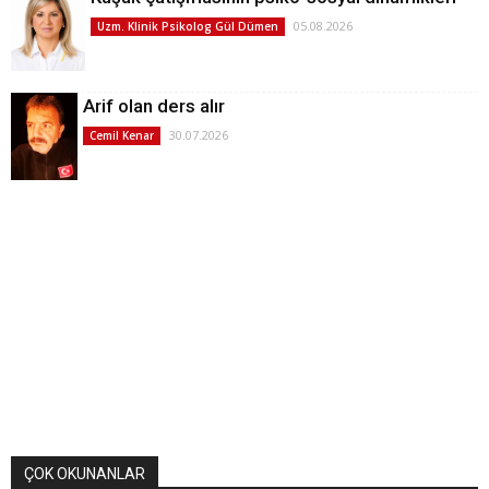
05.08.2026
Uzm. Klinik Psikolog Gül Dümen
Arif olan ders alır
30.07.2026
Cemil Kenar
ÇOK OKUNANLAR