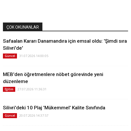
ÇOK OKUNANLAR
Safaalan Kararı Danamandıra için emsal oldu: 'Şimdi sıra
Silivri'de'
31.07.2026 14:00:05
Güncel
MEB'den öğretmenlere nöbet görevinde yeni
düzenleme
27.07.2026 11:36:31
Eğitim
Silivri'deki 10 Plaj 'Mükemmel' Kalite Sınıfında
20.07.2026 14:37:57
Güncel