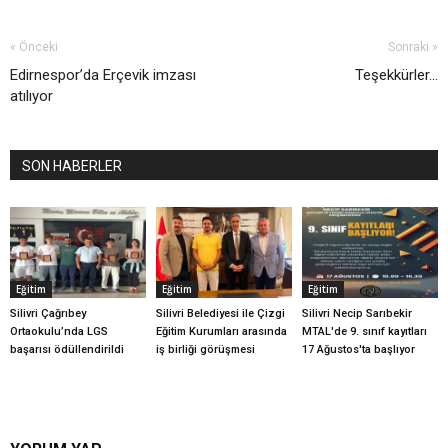
« Önceki
Sonraki »
Edirnespor’da Erçevik imzası
Teşekkürler...
atılıyor
SON HABERLER
Eğitim
Eğitim
Eğitim
Silivri Çağrıbey
Silivri Belediyesi ile Çizgi
Silivri Necip Sarıbekir
Ortaokulu’nda LGS
Eğitim Kurumları arasında
MTAL'de 9. sınıf kayıtları
başarısı ödüllendirildi
iş birliği görüşmesi
17 Ağustos'ta başlıyor