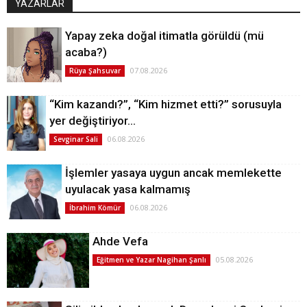
YAZARLAR
Yapay zeka doğal itimatla görüldü (mü
acaba?)
07.08.2026
Rüya Şahsuvar
“Kim kazandı?”, “Kim hizmet etti?” sorusuyla
yer değiştiriyor…
06.08.2026
Sevginar Sali
İşlemler yasaya uygun ancak memlekette
uyulacak yasa kalmamış
06.08.2026
İbrahim Kömür
Ahde Vefa
05.08.2026
Eğitmen ve Yazar Nagihan Şanlı