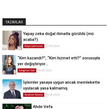
YAZARLAR
Yapay zeka doğal itimatla görüldü (mü
acaba?)
07.08.2026
Rüya Şahsuvar
“Kim kazandı?”, “Kim hizmet etti?” sorusuyla
yer değiştiriyor…
06.08.2026
Sevginar Sali
İşlemler yasaya uygun ancak memlekette
uyulacak yasa kalmamış
06.08.2026
İbrahim Kömür
Ahde Vefa