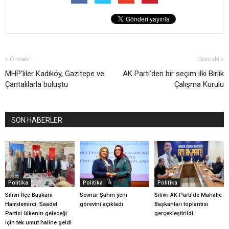
« Önceki
Sonraki »
MHP’liler Kadıköy, Gazitepe ve
AK Parti’den bir seçim ilki Birlik
Çantalılarla buluştu
Çalışma Kurulu
SON HABERLER
Politika
Politika
Politika
Silivri İlçe Başkanı
Sevnur Şahin yeni
Silivri AK Parti’de Mahalle
Hamdemirci: Saadet
görevini açıkladı
Başkanları toplantısı
Partisi ülkenin geleceği
gerçekleştirildi
için tek umut haline geldi