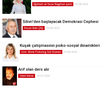
05.08.2026
Eğitmen ve Yazar Nagihan Şanlı
Silivri'den başlayacak Demokrasi Cephesi
05.08.2026
Hasan Baki Çifçi
Kuşak çatışmasının psiko-sosyal dinamikleri
05.08.2026
Uzm. Klinik Psikolog Gül Dümen
Arif olan ders alır
30.07.2026
Cemil Kenar