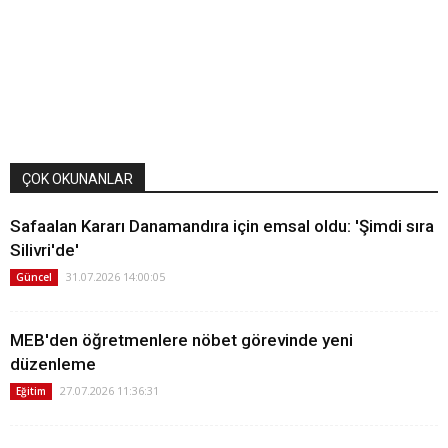
ÇOK OKUNANLAR
Safaalan Kararı Danamandıra için emsal oldu: 'Şimdi sıra
Silivri'de'
31.07.2026 14:00:05
Güncel
MEB'den öğretmenlere nöbet görevinde yeni
düzenleme
27.07.2026 11:36:31
Eğitim