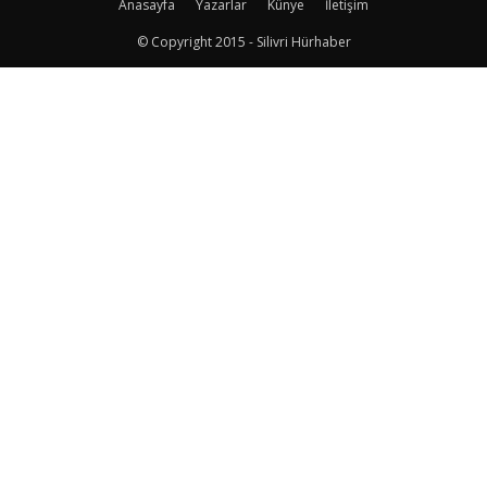
Anasayfa
Yazarlar
Künye
İletişim
© Copyright 2015 - Silivri Hürhaber