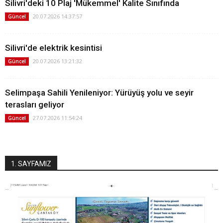
Silivri'deki 10 Plaj 'Mükemmel' Kalite Sınıfında
20.07.2026 14:37:57
Güncel
Silivri'de elektrik kesintisi
20.07.2026 13:21:32
Güncel
Selimpaşa Sahili Yenileniyor: Yürüyüş yolu ve seyir
terasları geliyor
27.07.2026 11:54:24
Güncel
1. SAYFAMIZ