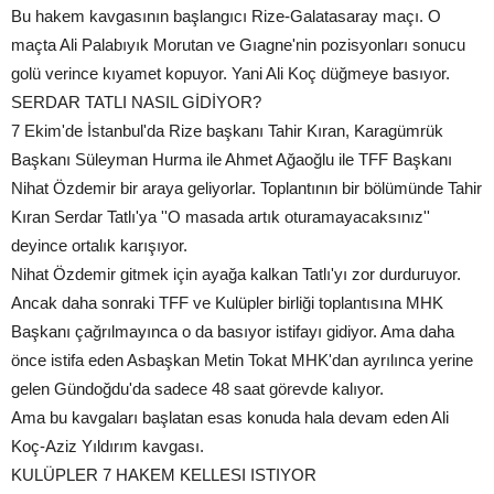
Bu hakem kavgasının başlangıcı Rize-Galatasaray maçı. O
maçta Ali Palabıyık Morutan ve Gıagne'nin pozisyonları sonucu
golü verince kıyamet kopuyor. Yani Ali Koç düğmeye basıyor.
SERDAR TATLI NASIL GİDİYOR?
7 Ekim'de İstanbul'da Rize başkanı Tahir Kıran, Karagümrük
Başkanı Süleyman Hurma ile Ahmet Ağaoğlu ile TFF Başkanı
Nihat Özdemir bir araya geliyorlar. Toplantının bir bölümünde Tahir
Kıran Serdar Tatlı'ya ''O masada artık oturamayacaksınız''
deyince ortalık karışıyor.
Nihat Özdemir gitmek için ayağa kalkan Tatlı'yı zor durduruyor.
Ancak daha sonraki TFF ve Kulüpler birliği toplantısına MHK
Başkanı çağrılmayınca o da basıyor istifayı gidiyor. Ama daha
önce istifa eden Asbaşkan Metin Tokat MHK'dan ayrılınca yerine
gelen Gündoğdu'da sadece 48 saat görevde kalıyor.
Ama bu kavgaları başlatan esas konuda hala devam eden Ali
Koç-Aziz Yıldırım kavgası.
KULÜPLER 7 HAKEM KELLESI ISTIYOR