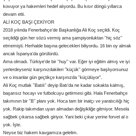
kovuyor ya hakemleri hedef alıyordu. Bu kısır döngü yıllarca
devam etti.
ALİ KOÇ BAŞI ÇEKİYOR
2018 yılında Fenerbahçe'de Başkanlığa Ali Koç seçildi. Koç
seçildiği gün her sözü vermiş ama şampiyonluktan ''hiç söz''
etmemişti. Herhalde başına gelecekleri biliyordu. 16 bin oy almak
ancak İspanya'da görülürdü.
Ama olmadı. Türkiye'de bir ''huy'' var. Eğer iyi eğitim almış ve iyi
yerlerdeyseniz karşınızdakileri ''küçük'' görmeye başlıyorsunuz
ve o insanlar gün geçtikçe karşınızda ''küçülüyor”.
Ali Koç mutlak ''Batılı'' deyip Batı'da ne kadar sokakta kalmış,
başarısız hocayı ve futbolcuyu getirmesi gibi. Hala Fenerbahçe
takımının bir ''B'' planı yok. Hoca tam bir inatçı ve yaratıcılığı hiç
yok. Rakip takımdan uyarı almadan değişikliğe gitmiyor. Mesela
sağbek çıkarsa sağbek giriyor. Yani beki çıkar yerine forvet al o
yok. İşte.
Neyse biz hakem kavgamıza gelelim.