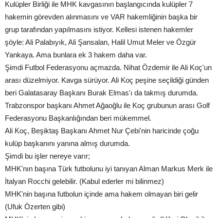
Kulüpler Birliği ile MHK kavgasının başlangıcında kulüpler 7
hakemin görevden alınmasını ve VAR hakemliğinin başka bir
grup tarafından yapılmasını istiyor. Kellesi istenen hakemler
şöyle: Ali Palabıyık, Ali Şansalan, Halil Umut Meler ve Özgür
Yankaya. Ama bunlara ek 3 hakem daha var.
Şimdi Futbol Federasyonu açmazda. Nihat Özdemir ile Ali Koç'un
arası düzelmiyor. Kavga sürüyor. Ali Koç peşine seçildiği günden
beri Galatasaray Başkanı Burak Elmas'ı da takmış durumda.
Trabzonspor başkanı Ahmet Ağaoğlu ile Koç grubunun arası Golf
Federasyonu Başkanlığından beri mükemmel.
Ali Koç, Beşiktaş Başkanı Ahmet Nur Çebi'nin haricinde çoğu
kulüp başkanını yanına almış durumda.
Şimdi bu işler nereye varır;
MHK'nın başına Türk futbolunu iyi tanıyan Alman Markus Merk ile
İtalyan Rocchi gelebilir. (Kabul ederler mi bilinmez)
MHK'nin başına futbolun içinde ama hakem olmayan biri gelir
(Ufuk Özerten gibi)