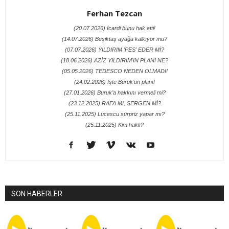
Ferhan Tezcan
(20.07.2026) İcardi bunu hak etti!
(14.07.2026) Beşiktaş ayağa kalkıyor mu?
(07.07.2026) YILDIRIM 'PES' EDER Mİ?
(18.06.2026) AZİZ YILDIRIM'IN PLANI NE?
(05.05.2026) TEDESCO NEDEN OLMADI!
(24.02.2026) İşte Buruk’un planı!
(27.01.2026) Buruk’a hakkını vermeli mi?
(23.12.2025) RAFA MI, SERGEN Mİ?
(25.11.2025) Lucescu sürpriz yapar mı?
(25.11.2025) Kim haklı?
SON HABERLER