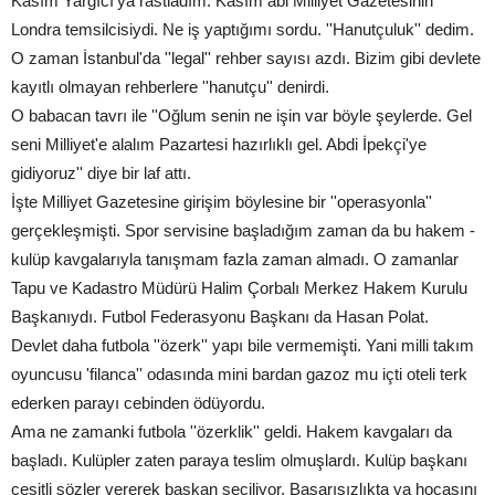
Kasım Yargıcı'ya rastladım. Kasım abi Milliyet Gazetesinin
Londra temsilcisiydi. Ne iş yaptığımı sordu. ''Hanutçuluk'' dedim.
O zaman İstanbul'da ''legal'' rehber sayısı azdı. Bizim gibi devlete
kayıtlı olmayan rehberlere ''hanutçu'' denirdi.
O babacan tavrı ile ''Oğlum senin ne işin var böyle şeylerde. Gel
seni Milliyet'e alalım Pazartesi hazırlıklı gel. Abdi İpekçi'ye
gidiyoruz'' diye bir laf attı.
İşte Milliyet Gazetesine girişim böylesine bir ''operasyonla''
gerçekleşmişti. Spor servisine başladığım zaman da bu hakem -
kulüp kavgalarıyla tanışmam fazla zaman almadı. O zamanlar
Tapu ve Kadastro Müdürü Halim Çorbalı Merkez Hakem Kurulu
Başkanıydı. Futbol Federasyonu Başkanı da Hasan Polat.
Devlet daha futbola ''özerk'' yapı bile vermemişti. Yani milli takım
oyuncusu 'filanca'' odasında mini bardan gazoz mu içti oteli terk
ederken parayı cebinden ödüyordu.
Ama ne zamanki futbola ''özerklik'' geldi. Hakem kavgaları da
başladı. Kulüpler zaten paraya teslim olmuşlardı. Kulüp başkanı
çeşitli sözler vererek başkan seçiliyor. Başarısızlıkta ya hocasını