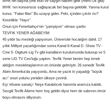
MHK'nin başına yine eski ve saygın hakem gelir (Hilmi Ok gibi)
MHK 'nın konsensüs sağlayacak biri başına gelebilir. Yanına kurul
konur. ''Falan filan'' Bu uzayıp gider. Peki, içinden çıkılır mı?
Kesinlikle ''Hayır''
Onun için Fenerbahçe'nin ''şampiyon'' olması şarttır.
TEVFIK YENER AĞABEYİM
45 yıldır bu mesleği yapıyorum. Üniversite hocalığım dahil. 17
yıllık Milliyet yazarlığımdan sonra Kanal 6-Kanal D -Show TV -
Cine 5- Digiturk-Lig Tv gibi kanalların kurulumunda bulunup ve 5
sene LIG TV Ceo'luğu yaptım. Tevfik Yener benim hep örnek
aldığım meslektaşlarımın en önünde gelmiştir. 26 senedir Tevfik
Abim Amerika'da yaşıyordu. Ama ne yazık ki yaşadığı ''büyük
acı'' onun yolunu yeniden ülkeye çevirdi.
Eşi 'efsane sanatçı' Neşe Karaböcek hanımla aramıza katıldı.
Sevgili Tevfik Abime hem hoş geldin diyor hem de sabrının ömür
boyu olmasını diliyorum.