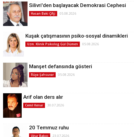
Silivri'den başlayacak Demokrasi Cephesi
05.08.2026
Hasan Baki Çifçi
Kuşak çatışmasının psiko-sosyal dinamikleri
05.08.2026
Uzm. Klinik Psikolog Gül Dümen
Manşet defansında gösteri
05.08.2026
Rüya Şahsuvar
Arif olan ders alır
30.07.2026
Cemil Kenar
20 Temmuz ruhu
23.07.2026
Uğur Bakıcı