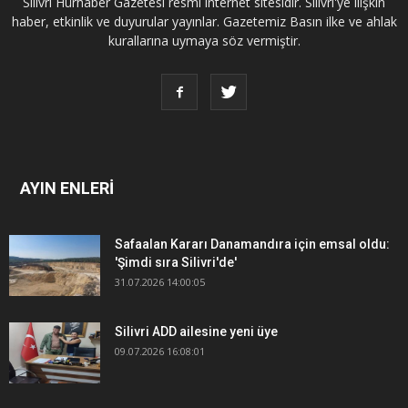
Silivri Hürhaber Gazetesi resmi internet sitesidir. Silivri'ye ilişkin
haber, etkinlik ve duyurular yayınlar. Gazetemiz Basın ilke ve ahlak
kurallarına uymaya söz vermiştir.
AYIN ENLERİ
Safaalan Kararı Danamandıra için emsal oldu:
'Şimdi sıra Silivri'de'
31.07.2026 14:00:05
Silivri ADD ailesine yeni üye
09.07.2026 16:08:01