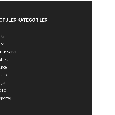
OPÜLER KATEGORİLER
itim
por
ltür Sanat
litika
üncel
İDEO
aşam
OTO
öportaj