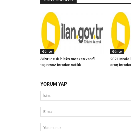
Güncel
Güncel
Silivri'de dubleks mesken vasıflı
2021 Model
taşınmaz icradan satılık
araç icradan
YORUM YAP