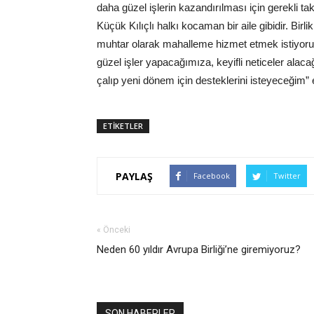
daha güzel işlerin kazandırılması için gerekli t
Küçük Kılıçlı halkı kocaman bir aile gibidir. Bi
muhtar olarak mahalleme hizmet etmek istiyorum
güzel işler yapacağımıza, keyifli neticeler al
çalıp yeni dönem için desteklerini isteyeceğim”
ETİKETLER
PAYLAŞ
Facebook
Twitter
« Önceki
Neden 60 yıldır Avrupa Birliği’ne giremiyoruz?
SON HABERLER