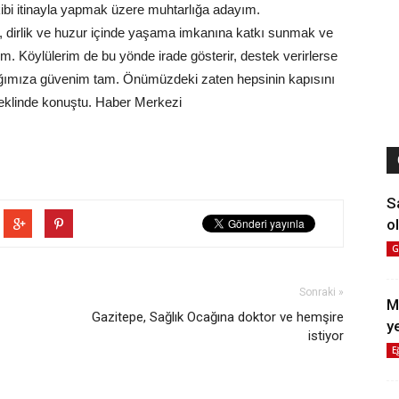
akibi itinayla yapmak üzere muhtarlığa adayım.
rlik, dirlik ve huzur içinde yaşama imkanına katkı sunmak ve
. Köylülerim de bu yönde irade gösterir, destek verirlerse
acağımıza güvenim tam. Önümüzdeki zaten hepsinin kapısını
 eklinde konuştu. Haber Merkezi
S
ol
G
Sonraki »
M
Gazitepe, Sağlık Ocağına doktor ve hemşire
y
istiyor
E