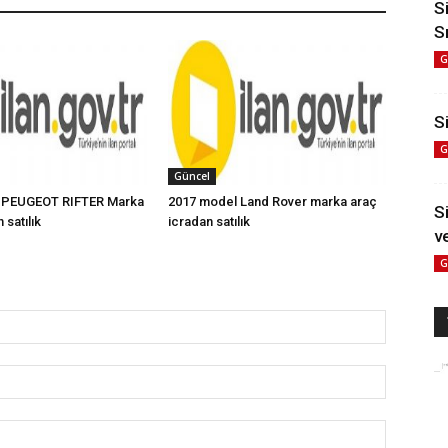
S
S
G
Si
G
Güncel
 PEUGEOT RIFTER Marka
2017 model Land Rover marka araç
S
 satılık
icradan satılık
v
G