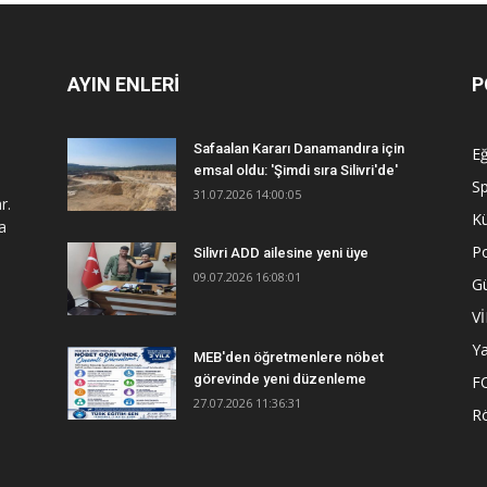
AYIN ENLERİ
P
Safaalan Kararı Danamandıra için
Eğ
emsal oldu: 'Şimdi sıra Silivri'de'
S
31.07.2026 14:00:05
r.
Kü
a
Po
Silivri ADD ailesine yeni üye
09.07.2026 16:08:01
G
V
Y
MEB'den öğretmenlere nöbet
görevinde yeni düzenleme
F
27.07.2026 11:36:31
R