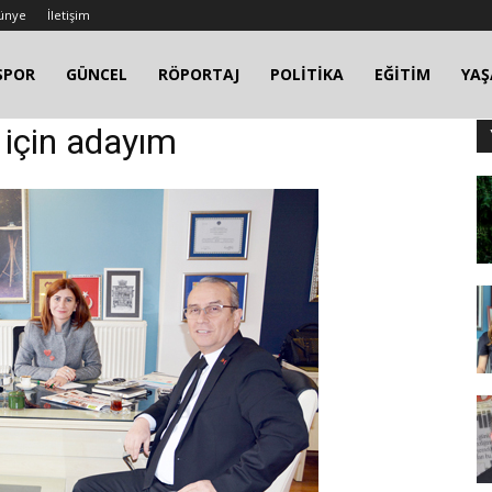
ünye
İletişim
SPOR
GÜNCEL
RÖPORTAJ
POLİTİKA
EĞİTİM
YA
 için adayım