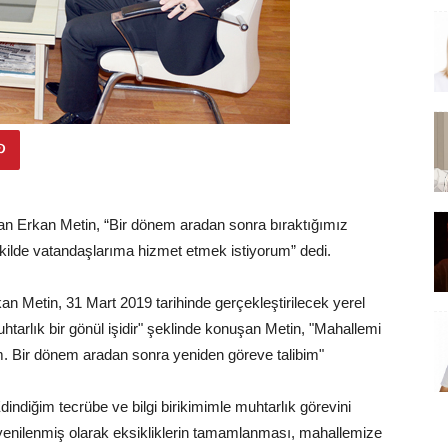
olan Erkan Metin, “Bir dönem aradan sonra bıraktığımız
ekilde vatandaşlarıma hizmet etmek istiyorum” dedi.
n Metin, 31 Mart 2019 tarihinde gerçekleştirilecek yerel
tarlık bir gönül işidir" şeklinde konuşan Metin, "Mahallemi
m. Bir dönem aradan sonra yeniden göreve talibim"
ndiğim tecrübe ve bilgi birikimimle muhtarlık görevini
yenilenmiş olarak eksikliklerin tamamlanması, mahallemize