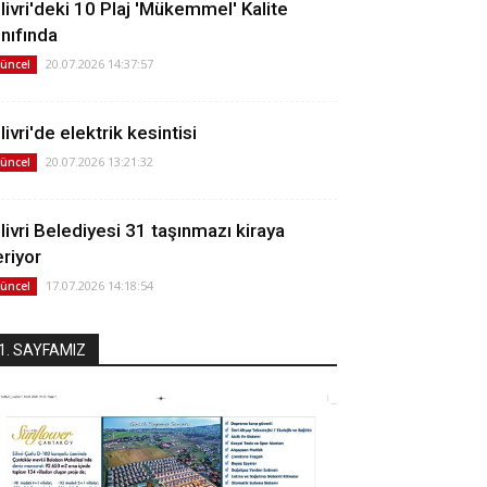
ilivri'deki 10 Plaj 'Mükemmel' Kalite
ınıfında
20.07.2026 14:37:57
üncel
livri'de elektrik kesintisi
20.07.2026 13:21:32
üncel
ilivri Belediyesi 31 taşınmazı kiraya
eriyor
17.07.2026 14:18:54
üncel
1. SAYFAMIZ