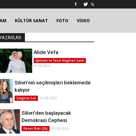
ŞAM
KÜLTÜR SANAT
FOTO
VİDEO
YAZARLAR
Ahde Vefa
Eğitmen ve Yazar Nagihan Şanlı
05.08.2026
Silivri’nin seçilmişleri beklemede
kalıyor
05.08.2026
Sevginar Sali
Silivri'den başlayacak
Demokrasi Cephesi
05.08.2026
Hasan Baki Çifçi