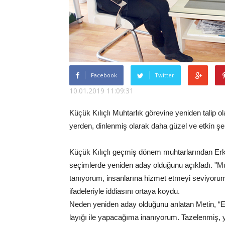
Facebook
Twitter
10.01.2019 11:09:31
Küçük Kılıçlı Muhtarlık görevine yeniden talip 
yerden, dinlenmiş olarak daha güzel ve etkin ş
Küçük Kılıçlı geçmiş dönem muhtarlarından Erka
seçimlerde yeniden aday olduğunu açıkladı. "Muh
tanıyorum, insanlarına hizmet etmeyi seviyoru
ifadeleriyle iddiasını ortaya koydu.
Neden yeniden aday olduğunu anlatan Metin, “Edi
layığı ile yapacağıma inanıyorum. Tazelenmiş, 