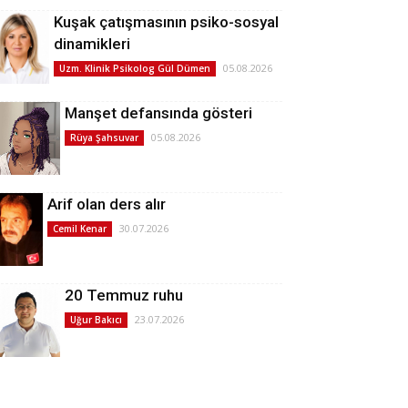
Kuşak çatışmasının psiko-sosyal
dinamikleri
05.08.2026
Uzm. Klinik Psikolog Gül Dümen
Manşet defansında gösteri
05.08.2026
Rüya Şahsuvar
Arif olan ders alır
30.07.2026
Cemil Kenar
20 Temmuz ruhu
23.07.2026
Uğur Bakıcı