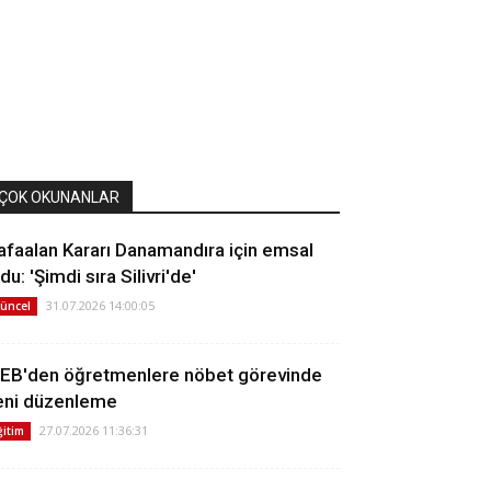
ÇOK OKUNANLAR
afaalan Kararı Danamandıra için emsal
du: 'Şimdi sıra Silivri'de'
31.07.2026 14:00:05
üncel
EB'den öğretmenlere nöbet görevinde
eni düzenleme
27.07.2026 11:36:31
ğitim