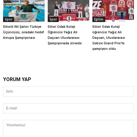
Spor
Spor
Eğitim
Silivrili Nil Şahin Türkiye
Silivri Odak Koleji
Silivri Odak Koleji
Üçüncüsü, sıradaki hedef
Öğrencisi Yağız Ali
öğrencisi Yağız Ali
Avrupa Şampiyonası
Daşcan Uluslararası
Daşcan, Uluslararası
Şampiyonada zirvede
Gebze Grand Prix'te
şampiyon oldu
YORUM YAP