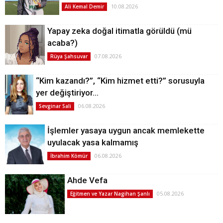
10.08.2026
Ali Kemal Demir
Yapay zeka doğal itimatla görüldü (mü
acaba?)
07.08.2026
Rüya Şahsuvar
“Kim kazandı?”, “Kim hizmet etti?” sorusuyla
yer değiştiriyor…
06.08.2026
Sevginar Sali
İşlemler yasaya uygun ancak memlekette
uyulacak yasa kalmamış
06.08.2026
İbrahim Kömür
Ahde Vefa
05.08.2026
Eğitmen ve Yazar Nagihan Şanlı