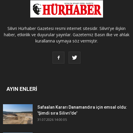
Silivri Hürhaber Gazetesi resmi internet sitesidir. Silivri'ye ilişkin
haber, etkinlik ve duyurular yayınlar. Gazetemiz Basın ilke ve ahlak
kurallarına uymaya söz vermiştir.
AYIN ENLERİ
Safaalan Kararı Danamandıra için emsal oldu:
'Şimdi sıra Silivri'de'
31.07.2026 14:00:05