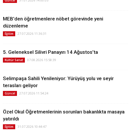
31.07.2026 14:00:05
Güncel
MEB'den öğretmenlere nöbet görevinde yeni
düzenleme
27.07.2026 11:36:31
Eğitim
5. Geleneksel Silivri Panayırı 14 Ağustos’ta
07.08.2026 15:58:39
Kültür Sanat
Selimpaşa Sahili Yenileniyor: Yürüyüş yolu ve seyir
terasları geliyor
27.07.2026 11:54:24
Güncel
Özel Okul Öğretmenlerinin sorunları bakanlıkta masaya
yatırıldı
31.07.2026 10:44:47
Eğitim