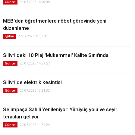
31.07.2026 14:00:05
Güncel
MEB'den öğretmenlere nöbet görevinde yeni
düzenleme
27.07.2026 11:36:31
Eğitim
Silivri'deki 10 Plaj 'Mükemmel' Kalite Sınıfında
20.07.2026 14:37:57
Güncel
Silivri'de elektrik kesintisi
20.07.2026 13:21:32
Güncel
Selimpaşa Sahili Yenileniyor: Yürüyüş yolu ve seyir
terasları geliyor
27.07.2026 11:54:24
Güncel