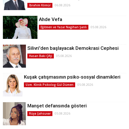
06.08.2026
İbrahim Kömür
Ahde Vefa
05.08.2026
Eğitmen ve Yazar Nagihan Şanlı
Silivri'den başlayacak Demokrasi Cephesi
05.08.2026
Hasan Baki Çifçi
Kuşak çatışmasının psiko-sosyal dinamikleri
05.08.2026
Uzm. Klinik Psikolog Gül Dümen
Manşet defansında gösteri
05.08.2026
Rüya Şahsuvar