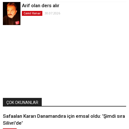
Arif olan ders alır
30.07.2026
Cemil Kenar
ÇOK OKUNANLAR
Safaalan Kararı Danamandıra için emsal oldu: 'Şimdi sıra
Silivri'de'