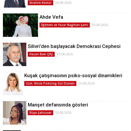
06.08.2026
İbrahim Kömür
Ahde Vefa
05.08.2026
Eğitmen ve Yazar Nagihan Şanlı
Silivri'den başlayacak Demokrasi Cephesi
05.08.2026
Hasan Baki Çifçi
Kuşak çatışmasının psiko-sosyal dinamikleri
05.08.2026
Uzm. Klinik Psikolog Gül Dümen
Manşet defansında gösteri
05.08.2026
Rüya Şahsuvar