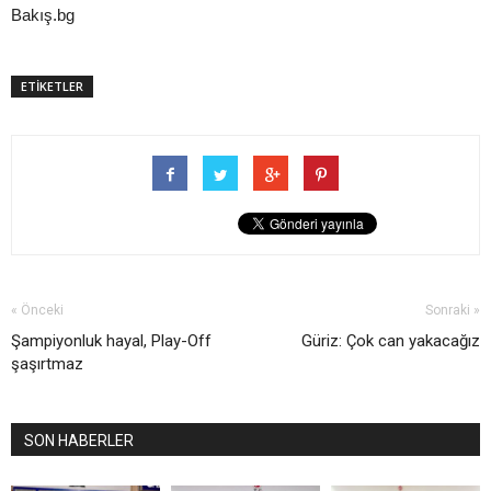
Bakış.bg
ETİKETLER
« Önceki
Sonraki »
Şampiyonluk hayal, Play-Off
Güriz: Çok can yakacağız
şaşırtmaz
SON HABERLER