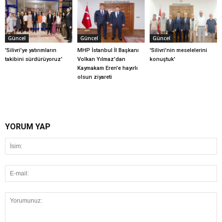
Güncel
Güncel
Güncel
'Silivri'ye yatırımların
MHP İstanbul İl Başkanı
'Silivri'nin meselelerini
takibini sürdürüyoruz'
Volkan Yılmaz'dan
konuştuk'
Kaymakam Eren'e hayırlı
olsun ziyareti
YORUM YAP