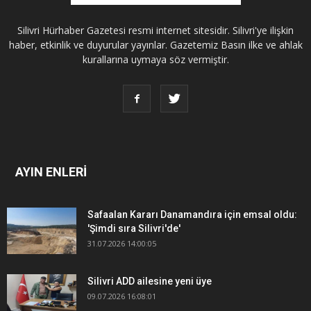
Silivri Hürhaber Gazetesi resmi internet sitesidir. Silivri'ye ilişkin
haber, etkinlik ve duyurular yayınlar. Gazetemiz Basın ilke ve ahlak
kurallarına uymaya söz vermiştir.
AYIN ENLERİ
Safaalan Kararı Danamandıra için emsal oldu:
'Şimdi sıra Silivri'de'
31.07.2026 14:00:05
Silivri ADD ailesine yeni üye
09.07.2026 16:08:01