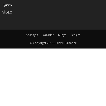
Eğitim
VİDEO
Anasayfa
Yazarlar
Künye
İletişim
© Copyright 2015 - Silivri Hürhaber