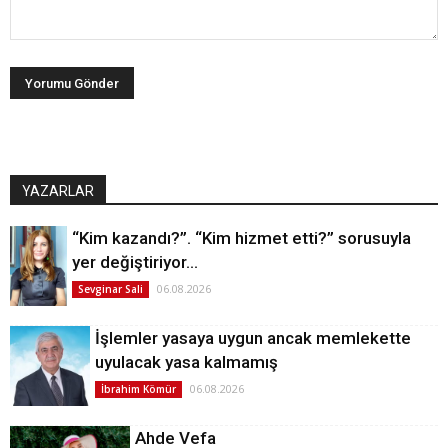
YAZARLAR
“Kim kazandı?”. “Kim hizmet etti?” sorusuyla
yer değiştiriyor…
06.08.2026
Sevginar Sali
İşlemler yasaya uygun ancak memlekette
uyulacak yasa kalmamış
06.08.2026
İbrahim Kömür
Ahde Vefa