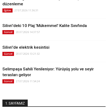
düzenleme
27.07.2026 11:36:31
Eğitim
Silivri'deki 10 Plaj 'Mükemmel' Kalite Sınıfında
20.07.2026 14:37:57
Güncel
Silivri'de elektrik kesintisi
20.07.2026 13:21:32
Güncel
Selimpaşa Sahili Yenileniyor: Yürüyüş yolu ve seyir
terasları geliyor
27.07.2026 11:54:24
Güncel
1. SAYFAMIZ