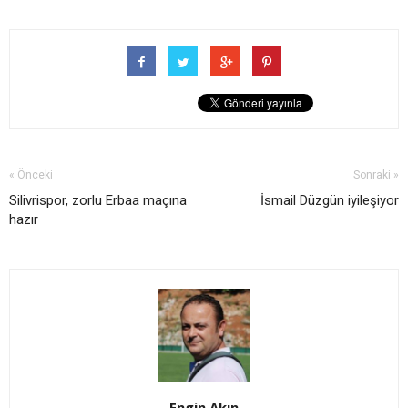
« Önceki
Sonraki »
Silivrispor, zorlu Erbaa maçına
İsmail Düzgün iyileşiyor
hazır
Engin Akın