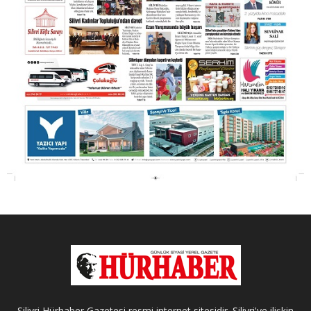
Silivri Hürhaber Gazetesi resmi internet sitesidir. Silivri'ye ilişkin