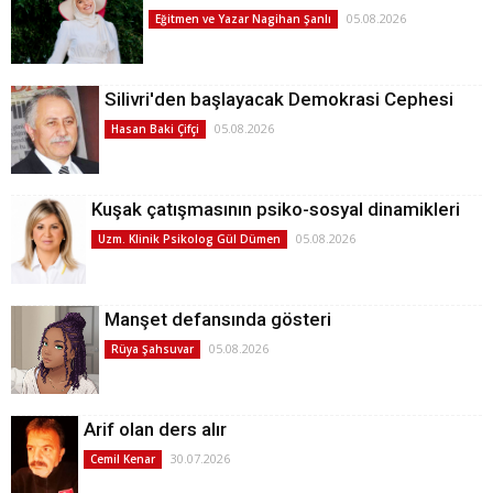
05.08.2026
Eğitmen ve Yazar Nagihan Şanlı
Silivri'den başlayacak Demokrasi Cephesi
05.08.2026
Hasan Baki Çifçi
Kuşak çatışmasının psiko-sosyal dinamikleri
05.08.2026
Uzm. Klinik Psikolog Gül Dümen
Manşet defansında gösteri
05.08.2026
Rüya Şahsuvar
Arif olan ders alır
30.07.2026
Cemil Kenar