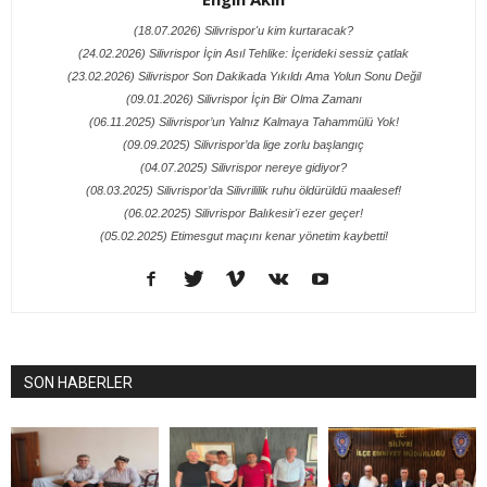
(18.07.2026) Silivrispor'u kim kurtaracak?
(24.02.2026) Silivrispor İçin Asıl Tehlike: İçerideki sessiz çatlak
(23.02.2026) Silivrispor Son Dakikada Yıkıldı Ama Yolun Sonu Değil
(09.01.2026) Silivrispor İçin Bir Olma Zamanı
(06.11.2025) Silivrispor’un Yalnız Kalmaya Tahammülü Yok!
(09.09.2025) Silivrispor’da lige zorlu başlangıç
(04.07.2025) Silivrispor nereye gidiyor?
(08.03.2025) Silivrispor’da Silivrililik ruhu öldürüldü maalesef!
(06.02.2025) Silivrispor Balıkesir'i ezer geçer!
(05.02.2025) Etimesgut maçını kenar yönetim kaybetti!
SON HABERLER