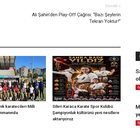
Sonraki »
Ali Şahin’den Play-Off Çağrısı: “Bazı Şeylerin
Tekrarı Yoktur!”
S
ol
G
Spor
M
nik karatecileri Milli
Silivri Karaca Karate Spor Kulübü:
enmanında
Şampiyonluk kültürünü yeni nesillere
y
aktarıyoruz
E