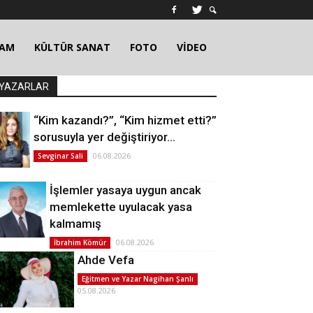
ŞAM
KÜLTÜR SANAT
FOTO
VİDEO
YAZARLAR
“Kim kazandı?”, “Kim hizmet etti?”
sorusuyla yer değiştiriyor…
06.08.2026
Sevginar Sali
İşlemler yasaya uygun ancak
memlekette uyulacak yasa
kalmamış
06.08.2026
İbrahim Kömür
Ahde Vefa
Eğitmen ve Yazar Nagihan Şanlı
05.08.2026