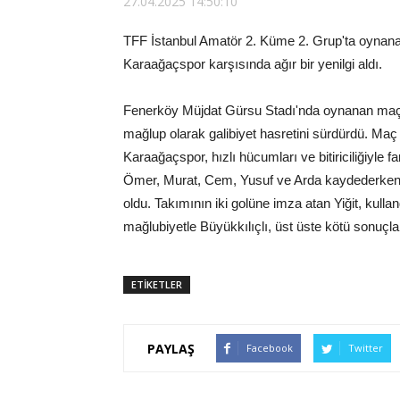
27.04.2025 14:50:10
TFF İstanbul Amatör 2. Küme 2. Grup'ta oynana
Karaağaçspor karşısında ağır bir yenilgi aldı.
Fenerköy Müjdat Gürsu Stadı'nda oynanan maçta 
mağlup olarak galibiyet hasretini sürdürdü. Ma
Karaağaçspor, hızlı hücumları ve bitiriciliğiyle 
Ömer, Murat, Cem, Yusuf ve Arda kaydederken, ev
oldu. Takımının iki golüne imza atan Yiğit, kullan
mağlubiyetle Büyükkılıçlı, üst üste kötü sonuçlar 
ETİKETLER
PAYLAŞ
Facebook
Twitter