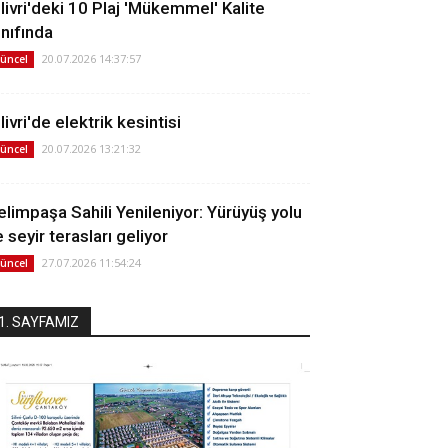
ilivri'deki 10 Plaj 'Mükemmel' Kalite
ınıfında
20.07.2026 14:37:57
üncel
livri'de elektrik kesintisi
20.07.2026 13:21:32
üncel
elimpaşa Sahili Yenileniyor: Yürüyüş yolu
 seyir terasları geliyor
27.07.2026 11:54:24
üncel
1. SAYFAMIZ