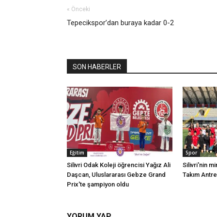
« Önceki
Tepecikspor’dan buraya kadar 0-2
SON HABERLER
Eğitim
Spor
Silivri Odak Koleji öğrencisi Yağız Ali
Silivri'nin mi
Daşcan, Uluslararası Gebze Grand
Takım Antr
Prix'te şampiyon oldu
YORUM YAP