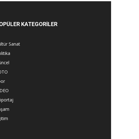
OPÜLER KATEGORİLER
ltür Sanat
litika
üncel
OTO
por
İDEO
öportaj
aşam
itim