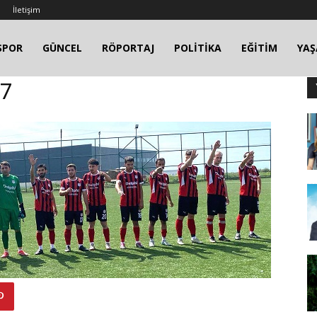
İletişim
SPOR
GÜNCEL
RÖPORTAJ
POLİTİKA
EĞİTİM
YA
-7