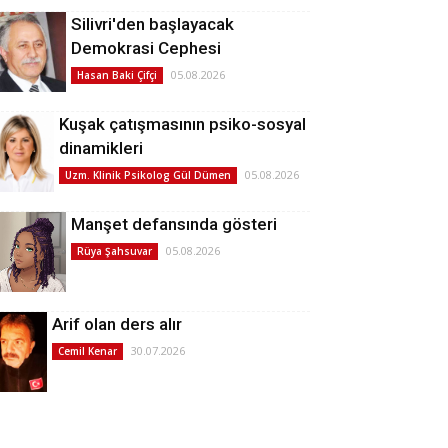
Silivri'den başlayacak
Demokrasi Cephesi
05.08.2026
Hasan Baki Çifçi
Kuşak çatışmasının psiko-sosyal
dinamikleri
05.08.2026
Uzm. Klinik Psikolog Gül Dümen
Manşet defansında gösteri
05.08.2026
Rüya Şahsuvar
Arif olan ders alır
30.07.2026
Cemil Kenar