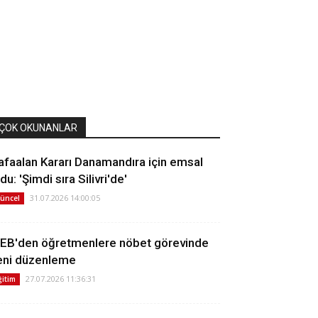
ÇOK OKUNANLAR
afaalan Kararı Danamandıra için emsal
du: 'Şimdi sıra Silivri'de'
31.07.2026 14:00:05
üncel
EB'den öğretmenlere nöbet görevinde
eni düzenleme
27.07.2026 11:36:31
ğitim