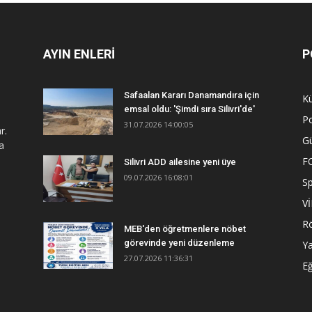
AYIN ENLERİ
P
Safaalan Kararı Danamandıra için
Kü
emsal oldu: 'Şimdi sıra Silivri'de'
Po
31.07.2026 14:00:05
r.
G
a
F
Silivri ADD ailesine yeni üye
09.07.2026 16:08:01
S
V
R
MEB'den öğretmenlere nöbet
görevinde yeni düzenleme
Y
27.07.2026 11:36:31
Eğ