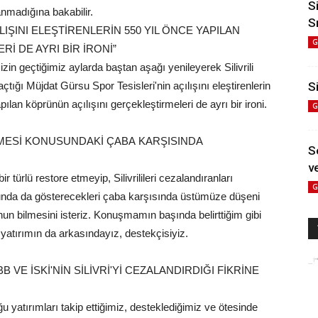
S
nmadığına bakabilir.
S
IŞINI ELEŞTİRENLERİN 550 YIL ÖNCE YAPILAN
G
İ DE AYRI BİR İRONİ”
in geçtiğimiz aylarda baştan aşağı yenileyerek Silivrili
tığı Müjdat Gürsu Spor Tesisleri'nin açılışını eleştirenlerin
Si
lan köprünün açılışını gerçekleştirmeleri de ayrı bir ironi.
G
GELMESİ KONUSUNDAKİ ÇABA KARŞISINDA
S
ve
ir türlü restore etmeyip, Silivrilileri cezalandıranları
G
usunda da gösterecekleri çaba karşısında üstümüze düşeni
 bilmesini isteriz. Konuşmamın başında belirttiğim gibi
 yatırımın da arkasındayız, destekçisiyiz.
 VE İSKİ'NİN SİLİVRİ'Yİ CEZALANDIRDIĞI FİKRİNE
u yatırımları takip ettiğimiz, desteklediğimiz ve ötesinde