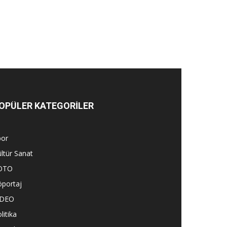
OPÜLER KATEGORİLER
por
ltür Sanat
OTO
öportaj
İDEO
litika