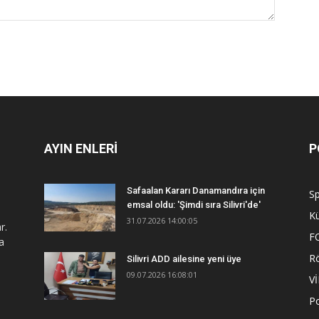
AYIN ENLERİ
P
Safaalan Kararı Danamandıra için
S
emsal oldu: 'Şimdi sıra Silivri'de'
Kü
31.07.2026 14:00:05
r.
F
a
R
Silivri ADD ailesine yeni üye
09.07.2026 16:08:01
V
Po