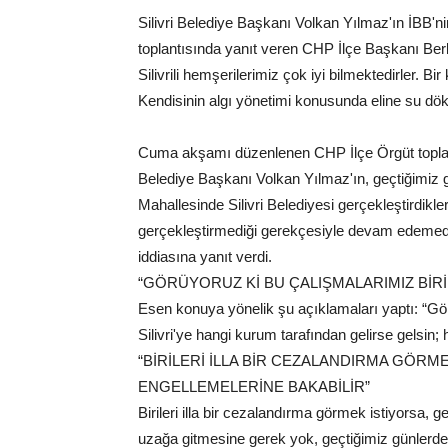
Silivri Belediye Başkanı Volkan Yılmaz'ın İBB'nin 
toplantısında yanıt veren CHP İlçe Başkanı Ber
Silivrili hemşerilerimiz çok iyi bilmektedirler. 
Kendisinin algı yönetimi konusunda eline su dö
Cuma akşamı düzenlenen CHP İlçe Örgüt toplan
Belediye Başkanı Volkan Yılmaz'ın, geçtiğimiz 
Mahallesinde Silivri Belediyesi gerçekleştirdikle
gerçekleştirmediği gerekçesiyle devam edemedikler
iddiasına yanıt verdi.
“GÖRÜYORUZ Kİ BU ÇALIŞMALARIMIZ BİRİ
Esen konuya yönelik şu açıklamaları yaptı: “Görü
Silivri'ye hangi kurum tarafından gelirse gelsin;
“BİRİLERİ İLLA BİR CEZALANDIRMA GÖRM
ENGELLEMELERİNE BAKABİLİR”
Birileri illa bir cezalandırma görmek istiyorsa,
uzağa gitmesine gerek yok, geçtiğimiz günlerde 