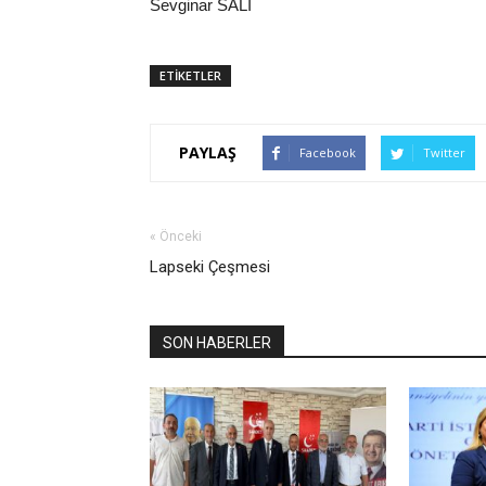
Sevginar SALİ
ETİKETLER
PAYLAŞ
Facebook
Twitter
« Önceki
Lapseki Çeşmesi
SON HABERLER