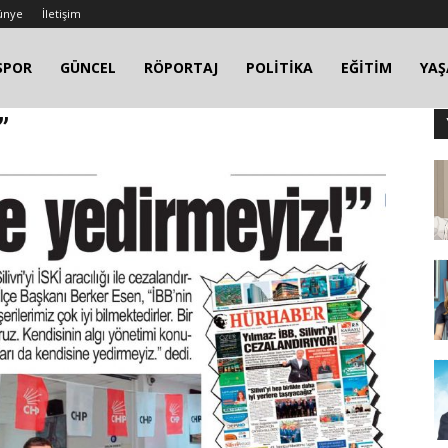
ünye
İletişim
SPOR
GÜNCEL
RÖPORTAJ
POLİTİKA
EĞİTİM
YA
”