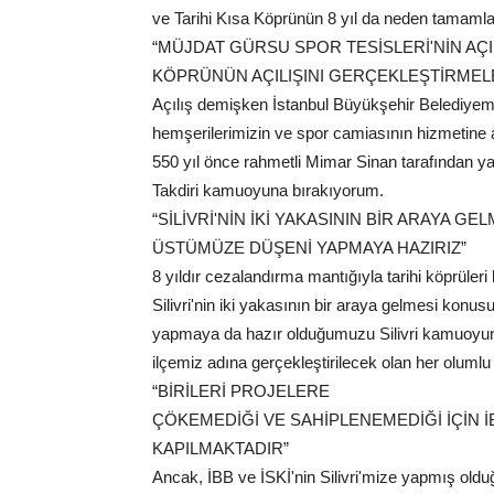
ve Tarihi Kısa Köprünün 8 yıl da neden tamamla
“MÜJDAT GÜRSU SPOR TESİSLERİ'NİN AÇIL
KÖPRÜNÜN AÇILIŞINI GERÇEKLEŞTİRMELER
Açılış demişken İstanbul Büyükşehir Belediyemiz
hemşerilerimizin ve spor camiasının hizmetine aç
550 yıl önce rahmetli Mimar Sinan tarafından yapı
Takdiri kamuoyuna bırakıyorum.
“SİLİVRİ'NİN İKİ YAKASININ BİR ARAYA 
ÜSTÜMÜZE DÜŞENİ YAPMAYA HAZIRIZ”
8 yıldır cezalandırma mantığıyla tarihi köprüleri b
Silivri'nin iki yakasının bir araya gelmesi kon
yapmaya da hazır olduğumuzu Silivri kamuoyunun
ilçemiz adına gerçekleştirilecek olan her olumlu
“BİRİLERİ PROJELERE
ÇÖKEMEDİĞİ VE SAHİPLENEMEDİĞİ İÇİN İBB
KAPILMAKTADIR”
Ancak, İBB ve İSKİ'nin Silivri'mize yapmış olduğ