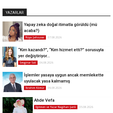
YAZARLAR
Yapay zeka doğal itimatla görüldü (mü
acaba?)
07.08.2026
Rüya Şahsuvar
“Kim kazandı?”, “Kim hizmet etti?” sorusuyla
yer değiştiriyor…
06.08.2026
Sevginar Sali
İşlemler yasaya uygun ancak memlekette
uyulacak yasa kalmamış
06.08.2026
İbrahim Kömür
Ahde Vefa
05.08.2026
Eğitmen ve Yazar Nagihan Şanlı