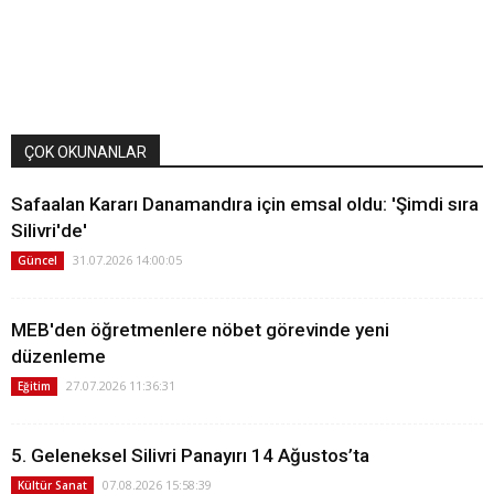
ÇOK OKUNANLAR
Safaalan Kararı Danamandıra için emsal oldu: 'Şimdi sıra
Silivri'de'
31.07.2026 14:00:05
Güncel
MEB'den öğretmenlere nöbet görevinde yeni
düzenleme
27.07.2026 11:36:31
Eğitim
5. Geleneksel Silivri Panayırı 14 Ağustos’ta
07.08.2026 15:58:39
Kültür Sanat