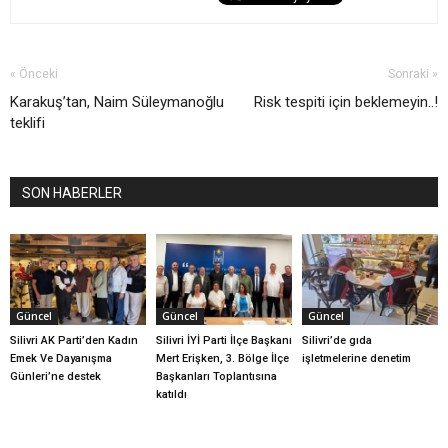
« Önceki
Sonraki »
Karakuş’tan, Naim Süleymanoğlu
Risk tespiti için beklemeyin..!
teklifi
SON HABERLER
Güncel
Güncel
Güncel
Silivri AK Parti’den Kadın
Silivri İYİ Parti İlçe Başkanı
Silivri’de gıda
Emek Ve Dayanışma
Mert Erişken, 3. Bölge İlçe
işletmelerine denetim
Günleri’ne destek
Başkanları Toplantısına
katıldı