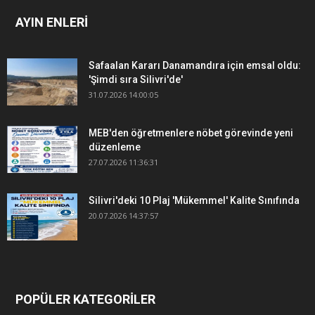
AYIN ENLERİ
Safaalan Kararı Danamandıra için emsal oldu:
'Şimdi sıra Silivri'de'
31.07.2026 14:00:05
MEB'den öğretmenlere nöbet görevinde yeni
düzenleme
27.07.2026 11:36:31
Silivri'deki 10 Plaj 'Mükemmel' Kalite Sınıfında
20.07.2026 14:37:57
POPÜLER KATEGORİLER