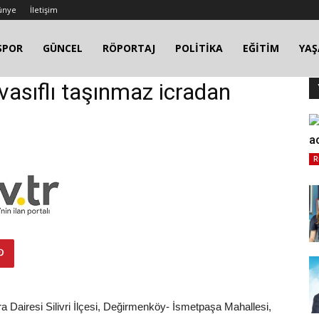
ünye
İletişim
SPOR
GÜNCEL
RÖPORTAJ
POLİTİKA
EĞİTİM
YA
a vasıflı taşınmaz icradan
a
R
cra Dairesi Silivri İlçesi, Değirmenköy- İsmetpaşa Mahallesi,