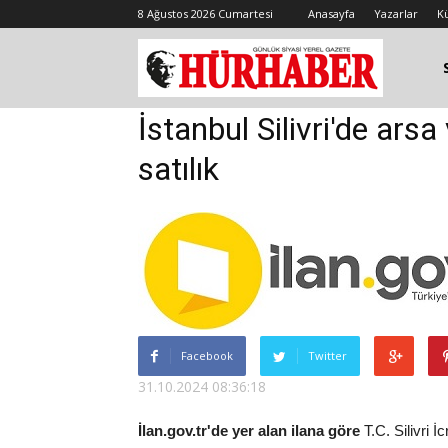
8 Ağustos 2026 Cumartesi
Anasayfa
Yazarlar
K
İstanbul Silivri'de ars
satılık
Facebook
Twitter
31.10.2024 08:36:18
İlan.gov.tr'de yer alan ilana göre
T.C. Silivri İ