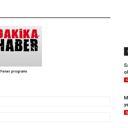
S
ol
 Fener programı
G
M
y
E