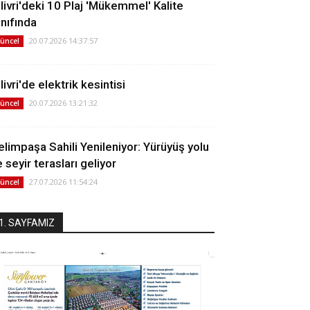
ilivri'deki 10 Plaj 'Mükemmel' Kalite
ınıfında
20.07.2026 14:37:57
üncel
livri'de elektrik kesintisi
20.07.2026 13:21:32
üncel
elimpaşa Sahili Yenileniyor: Yürüyüş yolu
 seyir terasları geliyor
27.07.2026 11:54:24
üncel
1. SAYFAMIZ