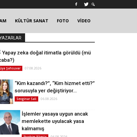
ŞAM
KÜLTÜR SANAT
FOTO
VİDEO
YAZARLAR
Yapay zeka doğal itimatla görüldü (mü
caba?)
07.08.2026
üya Şahsuvar
“Kim kazandı?”, “Kim hizmet etti?”
sorusuyla yer değiştiriyor…
06.08.2026
Sevginar Sali
İşlemler yasaya uygun ancak
memlekette uyulacak yasa
kalmamış
06.08.2026
İbrahim Kömür