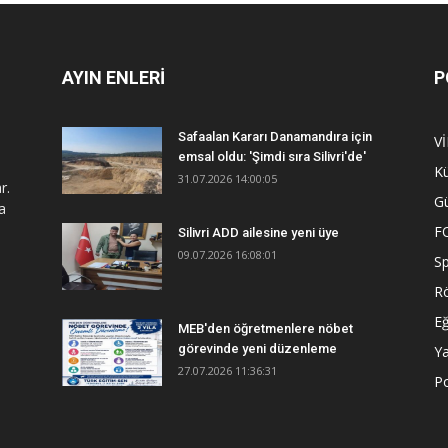
AYIN ENLERİ
P
Safaalan Kararı Danamandıra için
V
emsal oldu: 'Şimdi sıra Silivri'de'
Kü
31.07.2026 14:00:05
r.
G
a
F
Silivri ADD ailesine yeni üye
09.07.2026 16:08:01
S
R
Eğ
MEB'den öğretmenlere nöbet
görevinde yeni düzenleme
Y
27.07.2026 11:36:31
Po