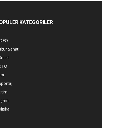
OPÜLER KATEGORİLER
İDEO
ltür Sanat
üncel
OTO
por
öportaj
itim
aşam
litika