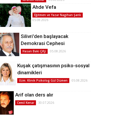
Ahde Vefa
Eğitmen ve Yazar Nagihan Şanlı
05.08.2026
Silivri'den başlayacak
Demokrasi Cephesi
05.08.2026
Hasan Baki Çifçi
Kuşak çatışmasının psiko-sosyal
dinamikleri
05.08.2026
Uzm. Klinik Psikolog Gül Dümen
Arif olan ders alır
30.07.2026
Cemil Kenar