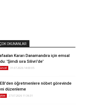
ÇOK OKUNANLAR
afaalan Kararı Danamandıra için emsal
du: 'Şimdi sıra Silivri'de'
31.07.2026 14:00:05
üncel
EB'den öğretmenlere nöbet görevinde
eni düzenleme
27.07.2026 11:36:31
ğitim