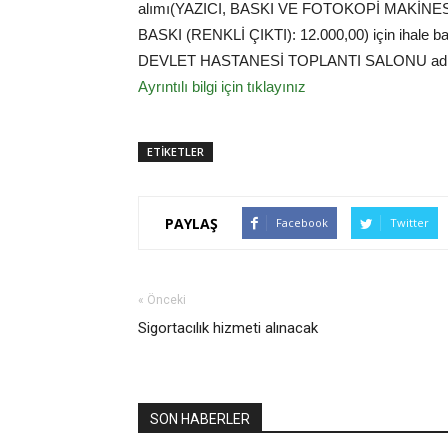
alımı(YAZICI, BASKI VE FOTOKOPİ MAKİNESİ 
BASKI (RENKLİ ÇIKTI): 12.000,00) için ihale b
DEVLET HASTANESİ TOPLANTI SALONU adres
Ayrıntılı bilgi için tıklayınız
ETİKETLER
PAYLAŞ
Facebook
Twitter
« Önceki
Sigortacılık hizmeti alınacak
SON HABERLER