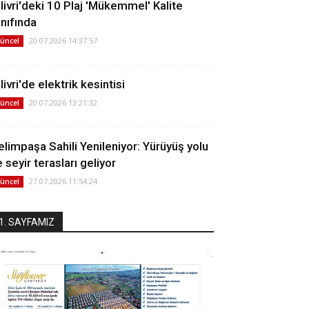
ilivri'deki 10 Plaj 'Mükemmel' Kalite
ınıfında
20.07.2026 14:37:57
üncel
livri'de elektrik kesintisi
20.07.2026 13:21:32
üncel
elimpaşa Sahili Yenileniyor: Yürüyüş yolu
 seyir terasları geliyor
27.07.2026 11:54:24
üncel
1. SAYFAMIZ