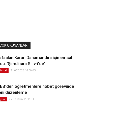
ÇOK OKUNANLAR
afaalan Kararı Danamandıra için emsal
du: 'Şimdi sıra Silivri'de'
31.07.2026 14:00:05
üncel
EB'den öğretmenlere nöbet görevinde
eni düzenleme
27.07.2026 11:36:31
ğitim