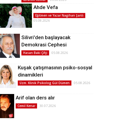
Ahde Vefa
Eğitmen ve Yazar Nagihan Şanlı
05.08.2026
Silivri'den başlayacak
Demokrasi Cephesi
05.08.2026
Hasan Baki Çifçi
Kuşak çatışmasının psiko-sosyal
dinamikleri
05.08.2026
Uzm. Klinik Psikolog Gül Dümen
Arif olan ders alır
30.07.2026
Cemil Kenar