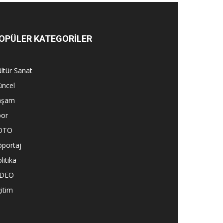
OPÜLER KATEGORİLER
ltür Sanat
üncel
aşam
por
OTO
öportaj
litika
İDEO
itim