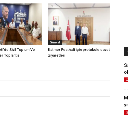
Güncel
arti’de Sivil Toplum Ve
Katmer Festivali için protokole davet
ler Toplantısı
ziyaretleri
S
ol
G
M
y
E