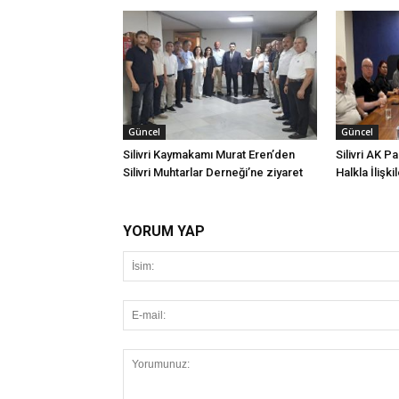
Güncel
Güncel
Silivri Kaymakamı Murat Eren’den
Silivri AK P
Silivri Muhtarlar Derneği’ne ziyaret
Halkla İlişki
YORUM YAP