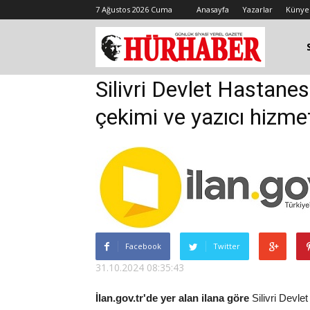
7 Ağustos 2026 Cuma
Anasayfa
Yazarlar
Künye
Silivri Devlet Hastanesi
çekimi ve yazıcı hizme
Facebook
Twitter
31.10.2024 08:35:43
İlan.gov.tr'de yer alan ilana göre
Silivri Devlet