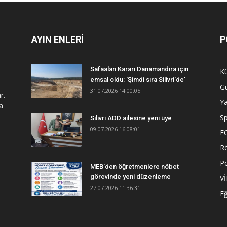
AYIN ENLERİ
P
Safaalan Kararı Danamandıra için
Kü
emsal oldu: 'Şimdi sıra Silivri'de'
G
31.07.2026 14:00:05
r.
Y
a
S
Silivri ADD ailesine yeni üye
09.07.2026 16:08:01
F
R
Po
MEB'den öğretmenlere nöbet
görevinde yeni düzenleme
V
27.07.2026 11:36:31
Eğ