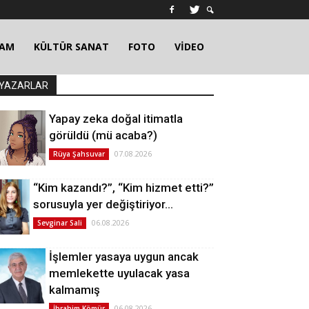
ŞAM
KÜLTÜR SANAT
FOTO
VİDEO
YAZARLAR
Yapay zeka doğal itimatla
görüldü (mü acaba?)
07.08.2026
Rüya Şahsuvar
“Kim kazandı?”, “Kim hizmet etti?”
sorusuyla yer değiştiriyor…
06.08.2026
Sevginar Sali
İşlemler yasaya uygun ancak
memlekette uyulacak yasa
kalmamış
06.08.2026
İbrahim Kömür