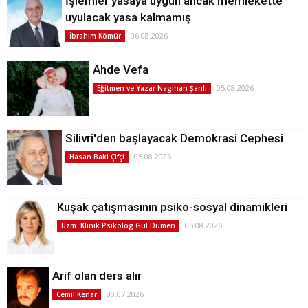
İşlemler yasaya uygun ancak memlekette
uyulacak yasa kalmamış
06.08.2026
İbrahim Kömür
Ahde Vefa
05.08.2026
Eğitmen ve Yazar Nagihan Şanlı
Silivri'den başlayacak Demokrasi Cephesi
05.08.2026
Hasan Baki Çifçi
Kuşak çatışmasının psiko-sosyal dinamikleri
05.08.2026
Uzm. Klinik Psikolog Gül Dümen
Arif olan ders alır
30.07.2026
Cemil Kenar