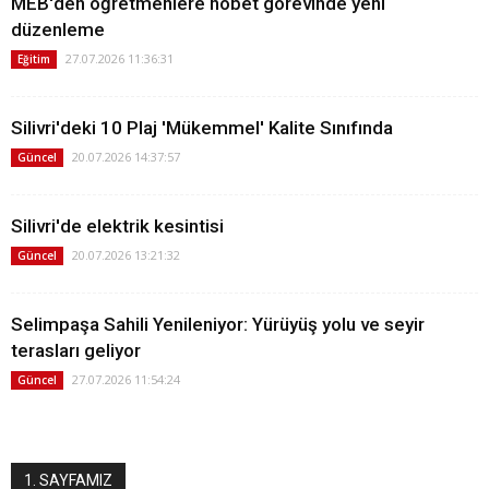
MEB'den öğretmenlere nöbet görevinde yeni
düzenleme
27.07.2026 11:36:31
Eğitim
Silivri'deki 10 Plaj 'Mükemmel' Kalite Sınıfında
20.07.2026 14:37:57
Güncel
Silivri'de elektrik kesintisi
20.07.2026 13:21:32
Güncel
Selimpaşa Sahili Yenileniyor: Yürüyüş yolu ve seyir
terasları geliyor
27.07.2026 11:54:24
Güncel
1. SAYFAMIZ