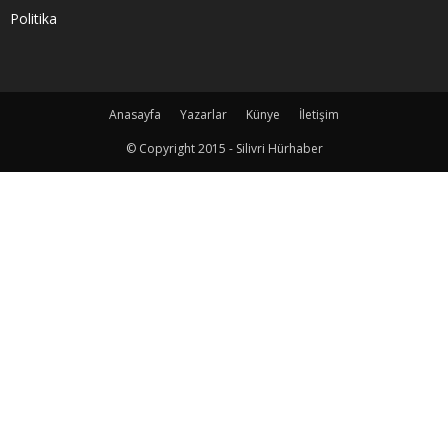
Politika
Anasayfa
Yazarlar
Künye
İletişim
© Copyright 2015 - Silivri Hürhaber