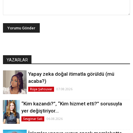
YAZARLAR
Yapay zeka doğal itimatla görüldü (mü
acaba?)
07.08.2026
Rüya Şahsuvar
“Kim kazandı?”, “Kim hizmet etti?” sorusuyla
yer değiştiriyor…
06.08.2026
Sevginar Sali