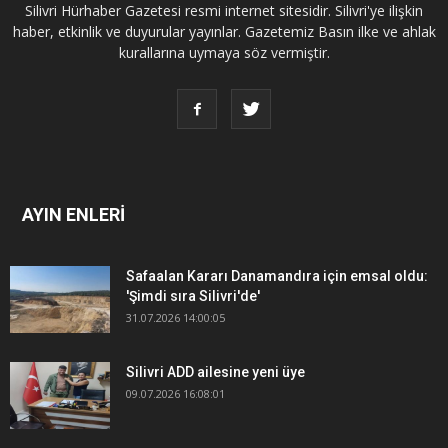
Silivri Hürhaber Gazetesi resmi internet sitesidir. Silivri'ye ilişkin
haber, etkinlik ve duyurular yayınlar. Gazetemiz Basın ilke ve ahlak
kurallarına uymaya söz vermiştir.
AYIN ENLERİ
Safaalan Kararı Danamandıra için emsal oldu:
'Şimdi sıra Silivri'de'
31.07.2026 14:00:05
Silivri ADD ailesine yeni üye
09.07.2026 16:08:01