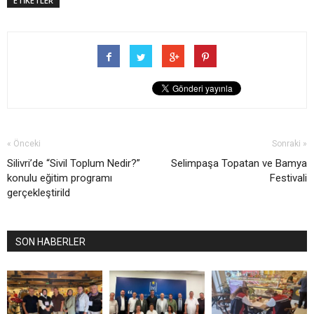
ETİKETLER
« Önceki
Sonraki »
Silivri’de “Sivil Toplum Nedir?”
Selimpaşa Topatan ve Bamya
konulu eğitim programı
Festivali
gerçekleştirild
SON HABERLER