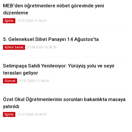
MEB'den öğretmenlere nöbet görevinde yeni
düzenleme
27.07.2026 11:36:31
Eğitim
5. Geleneksel Silivri Panayırı 14 Ağustos’ta
07.08.2026 15:58:39
Kültür Sanat
Selimpaşa Sahili Yenileniyor: Yürüyüş yolu ve seyir
terasları geliyor
27.07.2026 11:54:24
Güncel
Özel Okul Öğretmenlerinin sorunları bakanlıkta masaya
yatırıldı
31.07.2026 10:44:47
Eğitim