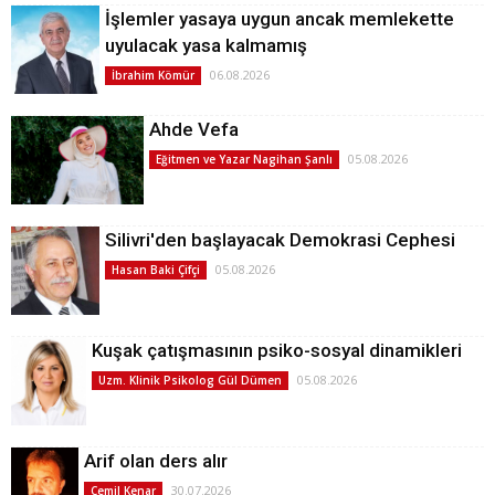
İşlemler yasaya uygun ancak memlekette
uyulacak yasa kalmamış
06.08.2026
İbrahim Kömür
Ahde Vefa
05.08.2026
Eğitmen ve Yazar Nagihan Şanlı
Silivri'den başlayacak Demokrasi Cephesi
05.08.2026
Hasan Baki Çifçi
Kuşak çatışmasının psiko-sosyal dinamikleri
05.08.2026
Uzm. Klinik Psikolog Gül Dümen
Arif olan ders alır
30.07.2026
Cemil Kenar