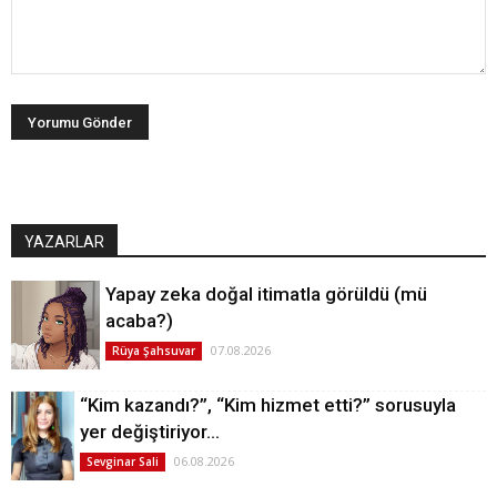
YAZARLAR
Yapay zeka doğal itimatla görüldü (mü
acaba?)
07.08.2026
Rüya Şahsuvar
“Kim kazandı?”, “Kim hizmet etti?” sorusuyla
yer değiştiriyor…
06.08.2026
Sevginar Sali