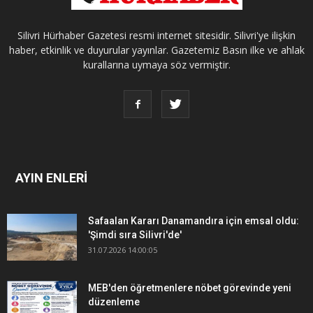
Silivri Hürhaber Gazetesi resmi internet sitesidir. Silivri'ye ilişkin
haber, etkinlik ve duyurular yayınlar. Gazetemiz Basın ilke ve ahlak
kurallarına uymaya söz vermiştir.
AYIN ENLERİ
Safaalan Kararı Danamandıra için emsal oldu:
'Şimdi sıra Silivri'de'
31.07.2026 14:00:05
MEB'den öğretmenlere nöbet görevinde yeni
düzenleme