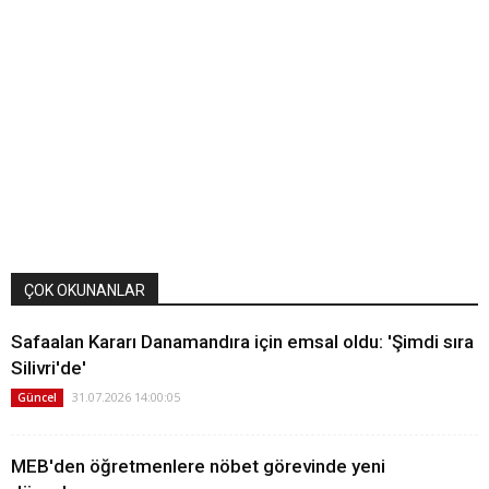
ÇOK OKUNANLAR
Safaalan Kararı Danamandıra için emsal oldu: 'Şimdi sıra
Silivri'de'
31.07.2026 14:00:05
Güncel
MEB'den öğretmenlere nöbet görevinde yeni