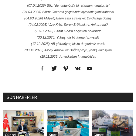
(07.04.2026) Silivri’den İstanbul’a bir atamanın anatomisi
(24.03.2026) Silivri: Cezaevi gölgesinde siyasetin yeni sahnesi
(04.03.2026) Milliyetçilikten eski stratejiye: Dindarlığa dönüş
(24.02.2026) Vize Krizi: Sorun Brüksel mi, Ankara mı?
(13.01.2026) Esnaf Odası seçimleri hakkında
(30.12.2025) Yılbaşı da bir kamu hizmetidir
(17.12.2025) AB çökmüyor, bizim de yerimiz orada
(03.12.2025) Alibey Anaokulu: Doğru proje, yanlış lokasyon
(19.11.2025) Amerika’nın İmamoğlu’su
SON HABERLER
Güncel
Spor
Güncel