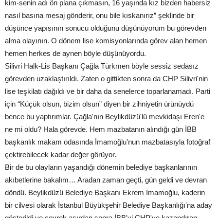
kim-senin adı ön plana çıkmasın, 16 yaşında kız bizden habersiz
nasıl basına mesaj gönderir, onu bile kıskanırız” şeklinde bir
düşünce yapısının sonucu olduğunu düşünüyorum bu görevden
alma olayının. O dönem lise komisyonlarında görev alan hemen
hemen herkes de aynen böyle düşünüyordu.
Silivri Halk-Lis Başkanı Çağla Türkmen böyle sessiz sedasız
görevden uzaklaştırıldı. Zaten o gittikten sonra da CHP Silivri'nin
lise teşkilatı dağıldı ve bir daha da senelerce toparlanamadı. Parti
için “Küçük olsun, bizim olsun” diyen bir zihniyetin ürünüydü
bence bu yaptırımlar. Çağla'nın Beylikdüzü'lü mevkidaşı Eren'e
ne mi oldu? Hala görevde. Hem mazbatanın alındığı gün İBB
başkanlık makam odasında İmamoğlu'nun mazbatasıyla fotoğraf
çektirebilecek kadar değer görüyor.
Bir de bu olayların yaşandığı dönemin belediye başkanlarının
akıbetlerine bakalım… Aradan zaman geçti, gün geldi ve devran
döndü. Beylikdüzü Belediye Başkanı Ekrem İmamoğlu, kaderin
bir cilvesi olarak İstanbul Büyükşehir Belediye Başkanlığı'na aday
gösterildi ve çeyrek asırdan sonra İBB'yi CHP'ye kazandıran