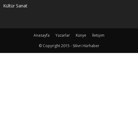
Kültür Sanat
Anasayfa
Yazarlar
Künye
İletişim
© Copyright 2015 - Silivri Hürhaber