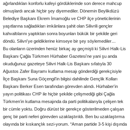
ağırlandıkları konforlu kafeyi gördüklerinde son derece mahcup
olmuşlardı ancak hiçbir şey diyemediler. Dönemin Beylikdüzü
Belediye Başkanı Ekrem İmamoğlu ve CHP ilçe yöneticilerinin
yaşıtlarına sağladıkları imkânlara şahit olan Silivrili gençler
kahvaltılarını yaptıktan sonra boyunları bükük bir şekilde geri
döndü. Silivri'ye geldiklerine kimseye bir şey söylemediler…
Bu olanların üzerinden henüz birkaç ay geçmişti ki Silivri Halk-Lis
Başkanı Çağla Türkmen Hürhaber Gazetesi'ne yani şu anda
okuduğunuz gazeteye Silivri Halk-Lis Başkanı sıfatıyla 30
Ağustos Zafer Bayramı kutlama mesajı gönderdiği gerekçisiyle
İlçe Başkanı Suna Göçengil'in bilgisi dahilinde Gençlik Kolları
Başkanı Berker Esen tarafından görevden alındı. Hürhaber'in
yayın politikası CHP ile hiçbir şekilde çelişmediği gibi Çağla
Türkmen'in kutlama mesajında da parti politikalarıyla çelişen tek
bir cümle yoktu. Doğru dürüst bir gerekçe gösterilmeden çalışan
genç bir parti neferi görevden uzaklaştırıldı. Ben bu uzaklaştırma
olayında bir kıskançlık sezi-yorum. “Aman partide 3-5 kişi dışında