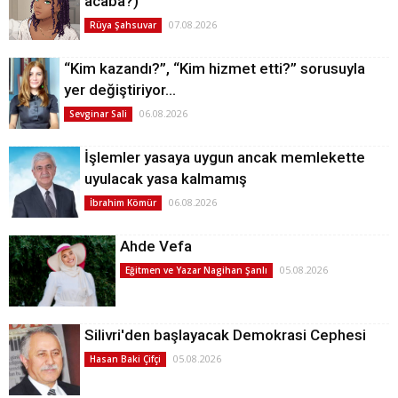
acaba?)
07.08.2026
Rüya Şahsuvar
“Kim kazandı?”, “Kim hizmet etti?” sorusuyla
yer değiştiriyor…
06.08.2026
Sevginar Sali
İşlemler yasaya uygun ancak memlekette
uyulacak yasa kalmamış
06.08.2026
İbrahim Kömür
Ahde Vefa
05.08.2026
Eğitmen ve Yazar Nagihan Şanlı
Silivri'den başlayacak Demokrasi Cephesi
05.08.2026
Hasan Baki Çifçi