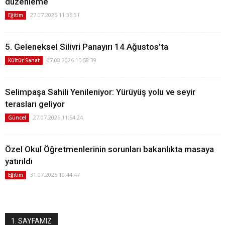
düzenleme
27.07.2026 11:36:31
Eğitim
5. Geleneksel Silivri Panayırı 14 Ağustos’ta
07.08.2026 15:58:39
Kültür Sanat
Selimpaşa Sahili Yenileniyor: Yürüyüş yolu ve seyir
terasları geliyor
27.07.2026 11:54:24
Güncel
Özel Okul Öğretmenlerinin sorunları bakanlıkta masaya
yatırıldı
31.07.2026 10:44:47
Eğitim
1. SAYFAMIZ