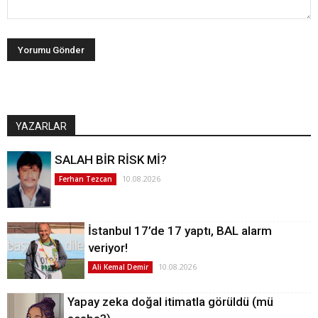
YAZARLAR
SALAH BİR RİSK Mİ?
10.08.2026
Ferhan Tezcan
İstanbul 17’de 17 yaptı, BAL alarm
veriyor!
10.08.2026
Ali Kemal Demir
Yapay zeka doğal itimatla görüldü (mü