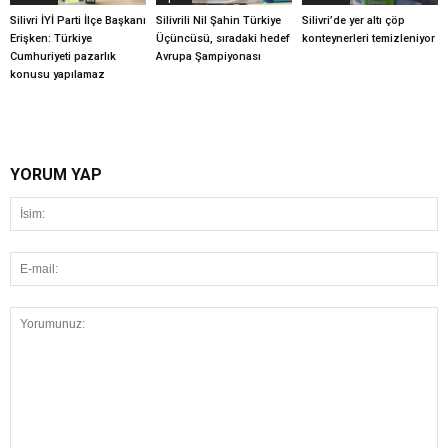
Silivri İYİ Parti İlçe Başkanı
Silivrili Nil Şahin Türkiye
Silivri’de yer altı çöp
Erişken: Türkiye
Üçüncüsü, sıradaki hedef
konteynerleri temizleniyor
Cumhuriyeti pazarlık
Avrupa Şampiyonası
konusu yapılamaz
YORUM YAP