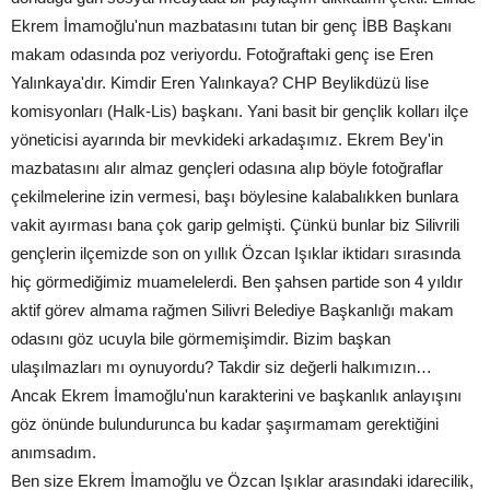
Ekrem İmamoğlu'nun mazbatasını tutan bir genç İBB Başkanı
makam odasında poz veriyordu. Fotoğraftaki genç ise Eren
Yalınkaya'dır. Kimdir Eren Yalınkaya? CHP Beylikdüzü lise
komisyonları (Halk-Lis) başkanı. Yani basit bir gençlik kolları ilçe
yöneticisi ayarında bir mevkideki arkadaşımız. Ekrem Bey'in
mazbatasını alır almaz gençleri odasına alıp böyle fotoğraflar
çekilmelerine izin vermesi, başı böylesine kalabalıkken bunlara
vakit ayırması bana çok garip gelmişti. Çünkü bunlar biz Silivrili
gençlerin ilçemizde son on yıllık Özcan Işıklar iktidarı sırasında
hiç görmediğimiz muamelelerdi. Ben şahsen partide son 4 yıldır
aktif görev almama rağmen Silivri Belediye Başkanlığı makam
odasını göz ucuyla bile görmemişimdir. Bizim başkan
ulaşılmazları mı oynuyordu? Takdir siz değerli halkımızın…
Ancak Ekrem İmamoğlu'nun karakterini ve başkanlık anlayışını
göz önünde bulundurunca bu kadar şaşırmamam gerektiğini
anımsadım.
Ben size Ekrem İmamoğlu ve Özcan Işıklar arasındaki idarecilik,