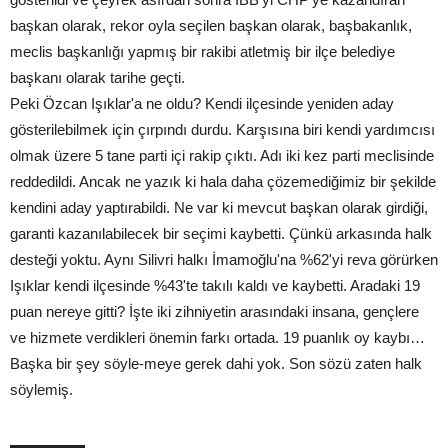
başkan olarak, rekor oyla seçilen başkan olarak, başbakanlık,
meclis başkanlığı yapmış bir rakibi atletmiş bir ilçe belediye
başkanı olarak tarihe geçti.
Peki Özcan Işıklar'a ne oldu? Kendi ilçesinde yeniden aday
gösterilebilmek için çırpındı durdu. Karşısına biri kendi yardımcısı
olmak üzere 5 tane parti içi rakip çıktı. Adı iki kez parti meclisinde
reddedildi. Ancak ne yazık ki hala daha çözemediğimiz bir şekilde
kendini aday yaptırabildi. Ne var ki mevcut başkan olarak girdiği,
garanti kazanılabilecek bir seçimi kaybetti. Çünkü arkasında halk
desteği yoktu. Aynı Silivri halkı İmamoğlu'na %62'yi reva görürken
Işıklar kendi ilçesinde %43'te takılı kaldı ve kaybetti. Aradaki 19
puan nereye gitti? İşte iki zihniyetin arasındaki insana, gençlere
ve hizmete verdikleri önemin farkı ortada. 19 puanlık oy kaybı…
Başka bir şey söyle-meye gerek dahi yok. Son sözü zaten halk
söylemiş.