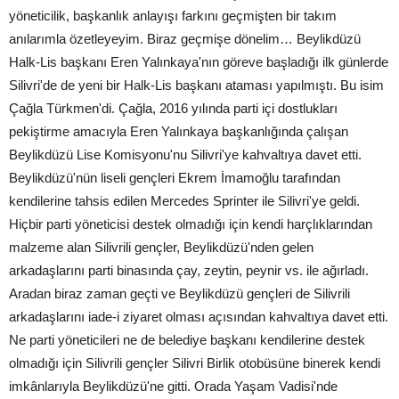
yöneticilik, başkanlık anlayışı farkını geçmişten bir takım
anılarımla özetleyeyim. Biraz geçmişe dönelim… Beylikdüzü
Halk-Lis başkanı Eren Yalınkaya'nın göreve başladığı ilk günlerde
Silivri'de de yeni bir Halk-Lis başkanı ataması yapılmıştı. Bu isim
Çağla Türkmen'di. Çağla, 2016 yılında parti içi dostlukları
pekiştirme amacıyla Eren Yalınkaya başkanlığında çalışan
Beylikdüzü Lise Komisyonu'nu Silivri'ye kahvaltıya davet etti.
Beylikdüzü'nün liseli gençleri Ekrem İmamoğlu tarafından
kendilerine tahsis edilen Mercedes Sprinter ile Silivri'ye geldi.
Hiçbir parti yöneticisi destek olmadığı için kendi harçlıklarından
malzeme alan Silivrili gençler, Beylikdüzü'nden gelen
arkadaşlarını parti binasında çay, zeytin, peynir vs. ile ağırladı.
Aradan biraz zaman geçti ve Beylikdüzü gençleri de Silivrili
arkadaşlarını iade-i ziyaret olması açısından kahvaltıya davet etti.
Ne parti yöneticileri ne de belediye başkanı kendilerine destek
olmadığı için Silivrili gençler Silivri Birlik otobüsüne binerek kendi
imkânlarıyla Beylikdüzü'ne gitti. Orada Yaşam Vadisi'nde