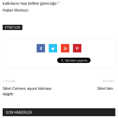
katkılarını hep birlikte göreceğiz.”
Haber Merkezi
ETİKETLER
« Önceki
Sonraki »
Silivri Cemevi, aşure lokması
Silivri'den...
dağıttı
SON HABERLER