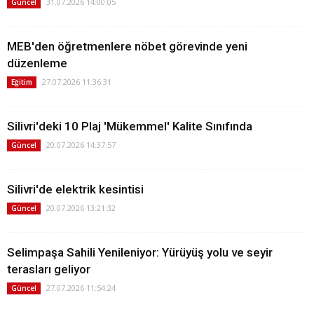
31.07.2026 14:00:05
Güncel
MEB'den öğretmenlere nöbet görevinde yeni
düzenleme
27.07.2026 11:36:31
Eğitim
Silivri'deki 10 Plaj 'Mükemmel' Kalite Sınıfında
20.07.2026 14:37:57
Güncel
Silivri'de elektrik kesintisi
20.07.2026 13:21:32
Güncel
Selimpaşa Sahili Yenileniyor: Yürüyüş yolu ve seyir
terasları geliyor
27.07.2026 11:54:24
Güncel