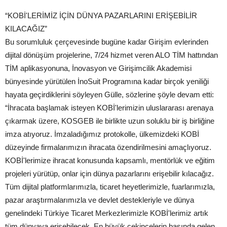
“KOBİ'LERİMİZ İÇİN DÜNYA PAZARLARINI ERİŞEBİLİR
KILACAĞIZ”
Bu sorumluluk çerçevesinde bugüne kadar Girişim evlerinden
dijital dönüşüm projelerine, 7/24 hizmet veren ALO TİM hattından
TİM aplikasyonuna, İnovasyon ve Girişimcilik Akademisi
bünyesinde yürütülen İnoSuit Programına kadar birçok yeniliği
hayata geçirdiklerini söyleyen Gülle, sözlerine şöyle devam etti:
“İhracata başlamak isteyen KOBİ'lerimizin uluslararası arenaya
çıkarmak üzere, KOSGEB ile birlikte uzun soluklu bir iş birliğine
imza atıyoruz. İmzaladığımız protokolle, ülkemizdeki KOBİ
düzeyinde firmalarımızın ihracata özendirilmesini amaçlıyoruz.
KOBİ'lerimize ihracat konusunda kapsamlı, mentörlük ve eğitim
projeleri yürütüp, onlar için dünya pazarlarını erişebilir kılacağız.
Tüm dijital platformlarımızla, ticaret heyetlerimizle, fuarlarımızla,
pazar araştırmalarımızla ve devlet destekleriyle ve dünya
genelindeki Türkiye Ticaret Merkezlerimizle KOBİ'lerimiz artık
tüm dünyaya erişebilecek. En büyük çekincelerin başında gelen,