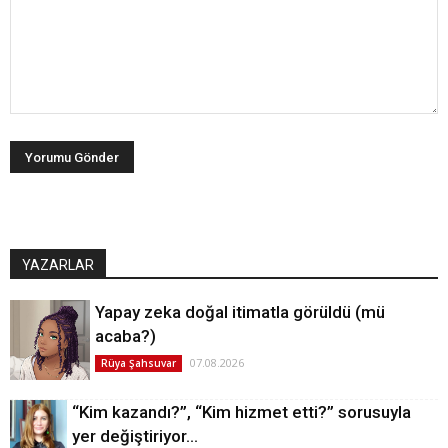
YAZARLAR
Yapay zeka doğal itimatla görüldü (mü
acaba?)
07.08.2026
Rüya Şahsuvar
“Kim kazandı?”, “Kim hizmet etti?” sorusuyla
yer değiştiriyor…