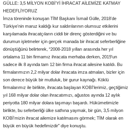
GÜLLE: 3,5 MİLYON KOBİ'Yİ İHRACAT AİLEMİZE KATMAY
HEDEFLİYORUZ
İmza töreninde konuşan TİM Başkanı İsmail Gülle, 2018'de
Türkiye'nin maruz kaldığı kur saldırılarının olumsuz etkilerini
karşılamada ihracatçıların ciddi bir direnç gösterdiğini ve bu
durumun işletmeler için gerçek manada bir ihracat seferberliğine
dönüştüğünü belirterek, “2008-2018 yılları arasında her yıl
ortalama 11 bin firmamız ihracata merhaba derken, 2019'un
sadece ilk 8 ayında tam 12 bin firma ihracat ailesine katıldı. Bu
firmalarımızın 2,2 milyar dolar ihracata imza atmaları, bizler için
son derece büyük bir mutluluk, bir gurur kaynağı. Köklü
firmalarımız ile birlikte, ihracata başlayan KOBİ'lerimiz, geçtiğimiz
yıl 168 milyar dolar olan ihracatımızı, ağustos ayında 12 aylık
periyotta 180 milyar dolara taşımayı başardı. Hükümetimizle
birlikte, bu seferberliği ülke sathına yaymak, bir gün, 3,5 milyon
KOBİ'mizin ihracat ailemize katılmasını görmek; TİM olarak en
büyük en büyük hedefimizdir” diye konuştu.