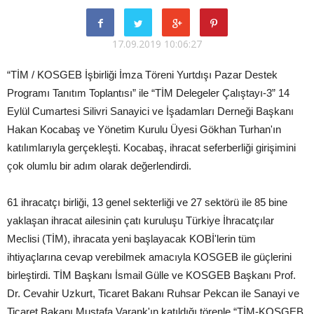
17.09.2019 10:06:27
“TİM / KOSGEB İşbirliği İmza Töreni Yurtdışı Pazar Destek
Programı Tanıtım Toplantısı” ile “TİM Delegeler Çalıştayı-3” 14
Eylül Cumartesi Silivri Sanayici ve İşadamları Derneği Başkanı
Hakan Kocabaş ve Yönetim Kurulu Üyesi Gökhan Turhan'ın
katılımlarıyla gerçekleşti. Kocabaş, ihracat seferberliği girişimini
çok olumlu bir adım olarak değerlendirdi.
61 ihracatçı birliği, 13 genel sekterliği ve 27 sektörü ile 85 bine
yaklaşan ihracat ailesinin çatı kuruluşu Türkiye İhracatçılar
Meclisi (TİM), ihracata yeni başlayacak KOBİ'lerin tüm
ihtiyaçlarına cevap verebilmek amacıyla KOSGEB ile güçlerini
birleştirdi. TİM Başkanı İsmail Gülle ve KOSGEB Başkanı Prof.
Dr. Cevahir Uzkurt, Ticaret Bakanı Ruhsar Pekcan ile Sanayi ve
Ticaret Bakanı Mustafa Varank'ın katıldığı törenle “TİM-KOSGEB