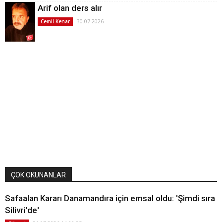
Arif olan ders alır
30.07.2026
Cemil Kenar
ÇOK OKUNANLAR
Safaalan Kararı Danamandıra için emsal oldu: 'Şimdi sıra
Silivri'de'