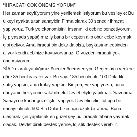
“İHRACATI ÇOK ÖNEMSİYORUM”
Her zaman söylüyorum yine yenilemek istiyorum bu vesileyle; Bu
ülkeyi ayakta tutan sanayidir. Firma olarak 30 senedir ihracat
yapıyoruz. Türkiye ekonomisini, insanın iki cebine benzetiyorum.
İç piyasada yaptığımız iş bana bir cepten alıp öbür cebe koymak
gibi geliyor. Ama ihracat bin dolar da olsa, başkasının cebinden
alıyor kendi cebinize koyuyorsunuz. O yüzden ihracatı çok
önemsiyorum.
SİAD olarak yaptığımız öneriler önemseniyor. Geçen ayki verilere
göre 85 bin ihracatçı var. Bu sayı 185 bin olmalı. 100 Dolarlık
satış yapsın, ama kolay yapsın. Bir çerçeve yapıyorsa, bunu
dünyanın her yerine satabilmeli. Devlet eliyle yapılmalı. Savunma
Sanayi ne kadar güzel işler yapıyor. Devletin elini tuttuğu bir
sanayi olmalı. 500 Bin Dolar bizim için uzak bir amaç. Buna
ulaşmak için yapılacak en güzel şey bu ihracatı tabana yaymak
olacak. Devlet direk destek yerine, lojistik destek verebilir.”