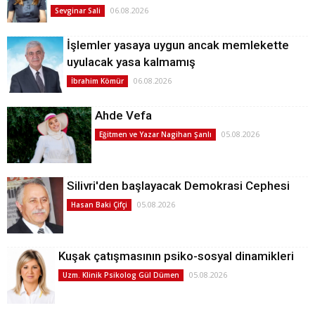
06.08.2026
Sevginar Sali
İşlemler yasaya uygun ancak memlekette
uyulacak yasa kalmamış
06.08.2026
İbrahim Kömür
Ahde Vefa
05.08.2026
Eğitmen ve Yazar Nagihan Şanlı
Silivri'den başlayacak Demokrasi Cephesi
05.08.2026
Hasan Baki Çifçi
Kuşak çatışmasının psiko-sosyal dinamikleri
05.08.2026
Uzm. Klinik Psikolog Gül Dümen