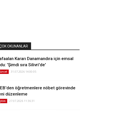
ÇOK OKUNANLAR
afaalan Kararı Danamandıra için emsal
du: 'Şimdi sıra Silivri'de'
31.07.2026 14:00:05
üncel
EB'den öğretmenlere nöbet görevinde
eni düzenleme
27.07.2026 11:36:31
ğitim