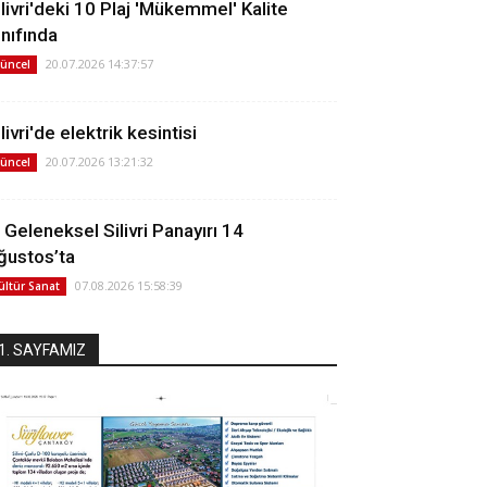
ilivri'deki 10 Plaj 'Mükemmel' Kalite
ınıfında
20.07.2026 14:37:57
üncel
livri'de elektrik kesintisi
20.07.2026 13:21:32
üncel
. Geleneksel Silivri Panayırı 14
ğustos’ta
07.08.2026 15:58:39
ültür Sanat
1. SAYFAMIZ