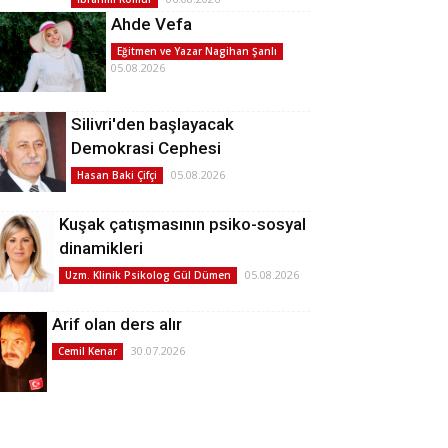
Ahde Vefa
Eğitmen ve Yazar Nagihan Şanlı
05.08.2026
Silivri'den başlayacak
Demokrasi Cephesi
05.08.2026
Hasan Baki Çifçi
Kuşak çatışmasının psiko-sosyal
dinamikleri
05.08.2026
Uzm. Klinik Psikolog Gül Dümen
Arif olan ders alır
30.07.2026
Cemil Kenar