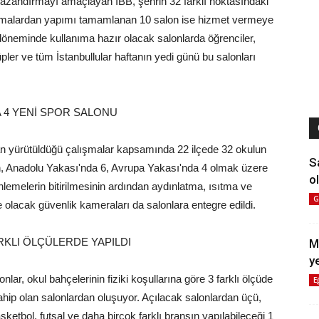
r kazandırmayı amaçlayan İBB, şehrin 32 farklı noktasındaki
ışmalardan yapımı tamamlanan 10 salon ise hizmet vermeye
 döneminde kullanıma hazır olacak salonlarda öğrenciler,
pler ve tüm İstanbullular haftanın yedi günü bu salonları
A 4 YENİ SPOR SALONU
dan yürütüldüğü çalışmalar kapsamında 22 ilçede 32 okulun
S
n, Anadolu Yakası'nda 6, Avrupa Yakası'nda 4 olmak üzere
ol
emelerin bitirilmesinin ardından aydınlatma, ısıtma ve
G
e olacak güvenlik kameraları da salonlara entegre edildi.
KLI ÖLÇÜLERDE YAPILDI
M
y
lar, okul bahçelerinin fiziki koşullarına göre 3 farklı ölçüde
E
sahip olan salonlardan oluşuyor. Açılacak salonlardan üçü,
sketbol, futsal ve daha birçok farklı branşın yapılabileceği 1