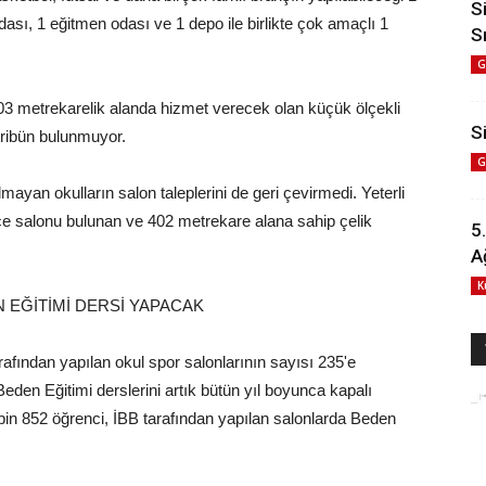
S
dası, 1 eğitmen odası ve 1 depo ile birlikte çok amaçlı 1
S
G
603 metrekarelik alanda hizmet verecek olan küçük ölçekli
Si
 tribün bulunmuyor.
G
an okulların salon taleplerini de geri çevirmedi. Yeterli
e salonu bulunan ve 402 metrekare alana sahip çelik
5
A
K
N EĞİTİMİ DERSİ YAPACAK
rafından yapılan okul spor salonlarının sayısı 235'e
eden Eğitimi derslerini artık bütün yıl boyunca kapalı
bin 852 öğrenci, İBB tarafından yapılan salonlarda Beden