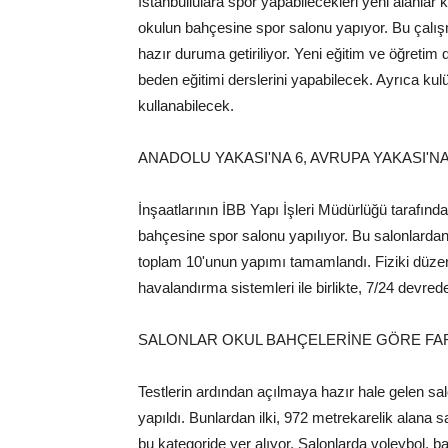
İstanbullulara spor yapabilecekleri yeni alanla
okulun bahçesine spor salonu yapıyor. Bu çal
hazır duruma getiriliyor. Yeni eğitim ve öğretim
beden eğitimi derslerini yapabilecek. Ayrıca kulü
kullanabilecek.
ANADOLU YAKASI'NA 6, AVRUPA YAKASI'N
İnşaatlarının İBB Yapı İşleri Müdürlüğü tarafın
bahçesine spor salonu yapılıyor. Bu salonlarda
toplam 10'unun yapımı tamamlandı. Fiziki düzenl
havalandırma sistemleri ile birlikte, 7/24 devred
SALONLAR OKUL BAHÇELERİNE GÖRE FAR
Testlerin ardından açılmaya hazır hale gelen salon
yapıldı. Bunlardan ilki, 972 metrekarelik alana 
bu kategoride yer alıyor. Salonlarda voleybol, ba