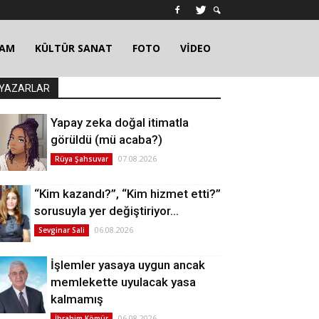
ŞAM
KÜLTÜR SANAT
FOTO
VİDEO
YAZARLAR
Yapay zeka doğal itimatla
görüldü (mü acaba?)
07.08.2026
Rüya Şahsuvar
“Kim kazandı?”, “Kim hizmet etti?”
sorusuyla yer değiştiriyor…
06.08.2026
Sevginar Sali
İşlemler yasaya uygun ancak
memlekette uyulacak yasa
kalmamış
06.08.2026
İbrahim Kömür