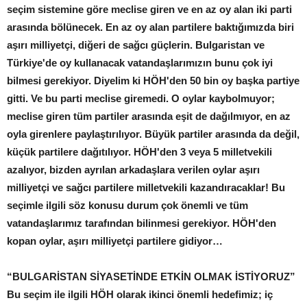
seçim sistemine göre meclise giren ve en az oy alan iki parti
arasında bölünecek. En az oy alan partilere baktığımızda biri
aşırı milliyetçi, diğeri de sağcı güçlerin. Bulgaristan ve
Türkiye'de oy kullanacak vatandaşlarımızın bunu çok iyi
bilmesi gerekiyor. Diyelim ki HÖH'den 50 bin oy başka partiye
gitti. Ve bu parti meclise giremedi. O oylar kaybolmuyor;
meclise giren tüm partiler arasında eşit de dağılmıyor, en az
oyla girenlere paylaştırılıyor. Büyük partiler arasında da değil,
küçük partilere dağıtılıyor. HÖH'den 3 veya 5 milletvekili
azalıyor, bizden ayrılan arkadaşlara verilen oylar aşırı
milliyetçi ve sağcı partilere milletvekili kazandıracaklar! Bu
seçimle ilgili söz konusu durum çok önemli ve tüm
vatandaşlarımız tarafından bilinmesi gerekiyor. HÖH'den
kopan oylar, aşırı milliyetçi partilere gidiyor…
“BULGARİSTAN SİYASETİNDE ETKİN OLMAK İSTİYORUZ”
Bu seçim ile ilgili HÖH olarak ikinci önemli hedefimiz; iç