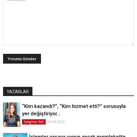
YAZARLAR
“Kim kazandı?”, “Kim hizmet etti?” sorusuyla
yer değiştiriyor…
06.08.2026
Sevginar Sali
İşlemler yasaya uygun ancak memlekette