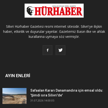
Silivri Hürhaber Gazetesi resmi internet sitesidir. Silivri'ye ilişkin
haber, etkinlik ve duyurular yayınlar. Gazetemiz Basın ilke ve ahlak
kurallarına uymaya söz vermiştir.
AYIN ENLERİ
Safaalan Kararı Danamandıra için emsal oldu:
'Şimdi sıra Silivri'de'
31.07.2026 14:00:05