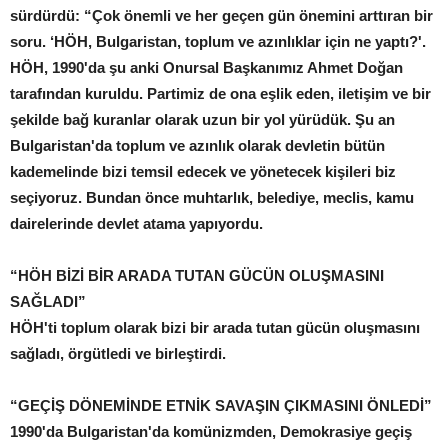
sürdürdü: “Çok önemli ve her geçen gün önemini arttıran bir
soru. ‘HÖH, Bulgaristan, toplum ve azınlıklar için ne yaptı?'.
HÖH, 1990'da şu anki Onursal Başkanımız Ahmet Doğan
tarafından kuruldu. Partimiz de ona eşlik eden, iletişim ve bir
şekilde bağ kuranlar olarak uzun bir yol yürüdük. Şu an
Bulgaristan'da toplum ve azınlık olarak devletin bütün
kademelinde bizi temsil edecek ve yönetecek kişileri biz
seçiyoruz. Bundan önce muhtarlık, belediye, meclis, kamu
dairelerinde devlet atama yapıyordu.
“HÖH BİZİ BİR ARADA TUTAN GÜCÜN OLUŞMASINI
SAĞLADI”
HÖH'ti toplum olarak bizi bir arada tutan gücün oluşmasını
sağladı, örgütledi ve birleştirdi.
“GEÇİŞ DÖNEMİNDE ETNİK SAVAŞIN ÇIKMASINI ÖNLEDİ”
1990'da Bulgaristan'da komünizmden, Demokrasiye geçiş