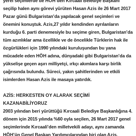
yerel seçimlerde de HÖH'den Kırcaali Belediye Başkanı
seçilip halen aynı görevi yürüten Hasan Azis ile 26 Mart 2017
Pazar günü Bulgaristan'da yapılacak genel seçimleri ve
önemini konuştuk. Azis,27 yıldır kendinden ayrılanların
kurduğu 6. parti denemesiyle bu seçime giren, Bulgaristan'da
tüm azınlıklar ama özellikle ve de öncelikle Türklerin hak ile
özgürlükleri için 1990 yılındaki kuruluşundan bu yana
mücadele eden HÖH adına, dünyadaki gibi Bulgaristan'da da
yükselişe geçen aşırı milliyetçi, ırkçı akımlara karşı birlik
çağrısında bulundu. Süreci, yakın şahitlerinden ve etkili
isimlerden Hasan Azis ile masaya yatırdık.
AZİS: HERKESTEN OY ALARAK SEÇİMİ
KAZANABİLİYORUZ
2003 yılından beri yürüttüğü Kırcaali Belediye Başkanlığına 4.
dönem için 2015 yılında %60 oyla seçilen, 26 Mart 2017 genel
seçimlerinde Kırcaali'den milletvekili adayı, aynı zamanda
HÖH'ün Genel Başkan Yardımcılarından biri olan Azis,