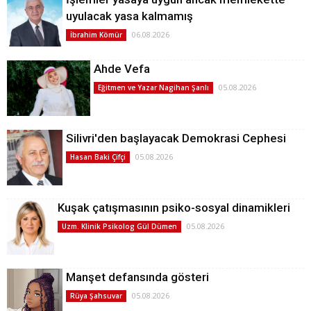
uyulacak yasa kalmamış
06.08.2026
İbrahim Kömür
Ahde Vefa
05.08.2026
Eğitmen ve Yazar Nagihan Şanlı
Silivri'den başlayacak Demokrasi Cephesi
05.08.2026
Hasan Baki Çifçi
Kuşak çatışmasının psiko-sosyal dinamikleri
05.08.2026
Uzm. Klinik Psikolog Gül Dümen
Manşet defansında gösteri
05.08.2026
Rüya Şahsuvar