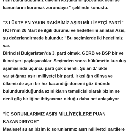
kanunlarını korumak zorundayız” şeklinde konuştu.
“3.LÜKTE EN YAKIN RAKİBİMİZ AŞIRI MİLLİYETÇİ PARTİ”
HÖH'nin 26 Mart ile ilgili durumu ve hedeflerini anlatan Azis,
şu değerlendirmede bulundu: “Bu seçimlerde iki hedefimiz
var.
Birincisi Bulgaristan'da 3. parti olmak. GERB ve BSP bir ve
ikinci yeri paylaşacaklar. Seçimden sonra hükümetin kuruluş
aşamasında üçüncü parti çok önemli. Şu an 3.'lükte
yarıştığımız aşırı milliyetçi bir parti. Irkçılığın dünya ve
ülkemizde aşırı bir hız kazandığı dönemi göz önünde
bulundurulduğunda azınlıkların temsilcisi olarak bizim ne
denli güç birliğine ihtiyacımız olduğu daha net anlaşılıyor.
“İÇ SORUNLARIMIZ AŞIRI MİLLİYEÇİLERE PUAN
KAZANDIRIYOR”
Maalesef şu an bizim iç sorunlarımız aşırı milliyetçi partilere