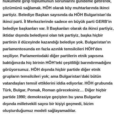
hükümete girip toplumunun sorunlarını gündeme getirerek,
çözümünü sağlamak. HÖH olarak köy muhtarlarında ikinci
partiyiz. Belediye Başkan sayısında da HÖH Bulgaristan'da
ikinci parti. İl Merkezlerinde sadece en büyük parti GERB'in
belediye başkanları var. İl Başkanları olarak da ikinci partiyiz,
iktidar dışında belediyesi olan tek partiyiz, başka hiçbir
partinin il düzeyinde kazandığı belediye yok. Bulgaristan'ın
parlamentosunda en fazla azınlık temsilcileri HÖH'den
seçiliyor. Parlamentodaki diğer partilerin etnik yapısına
baktığınızda hiç birinin HÖH'teki çeşitliliği barındırmadığını
görüyorsunuz. HÖH dışında hiçbir partide diğer etnik
grupların temsilcileri yok; ama Bulgaristan'daki bütün
vatandaşları temsil ettiklerini iddia ediyorlar. HÖH grubunda
Türk, Bulgar, Pomak, Roman göreceksiniz… Diğer hiçbir
partide 1990; demokrasiye geçişten bu yana Bulgarlar
dışında milletvekili sayısı bir kişiyi geçmedi, bizim
oluşturduğumuz modeli sağlayamadılar.