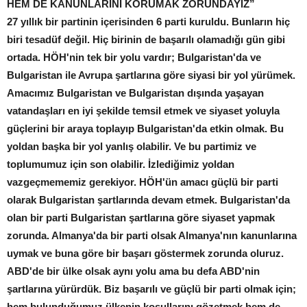
HEM DE KANUNLARINI KORUMAK ZORUNDAYIZ”
27 yıllık bir partinin içerisinden 6 parti kuruldu. Bunların hiç
biri tesadüf değil. Hiç birinin de başarılı olamadığı gün gibi
ortada. HÖH'nin tek bir yolu vardır; Bulgaristan'da ve
Bulgaristan ile Avrupa şartlarına göre siyasi bir yol yürümek.
Amacımız Bulgaristan ve Bulgaristan dışında yaşayan
vatandaşları en iyi şekilde temsil etmek ve siyaset yoluyla
güçlerini bir araya toplayıp Bulgaristan'da etkin olmak. Bu
yoldan başka bir yol yanlış olabilir. Ve bu partimiz ve
toplumumuz için son olabilir. İzlediğimiz yoldan
vazgeçmememiz gerekiyor. HÖH'ün amacı güçlü bir parti
olarak Bulgaristan şartlarında devam etmek. Bulgaristan'da
olan bir parti Bulgaristan şartlarına göre siyaset yapmak
zorunda. Almanya'da bir parti olsak Almanya'nın kanunlarına
uymak ve buna göre bir başarı göstermek zorunda oluruz.
ABD'de bir ülke olsak aynı yolu ama bu defa ABD'nin
şartlarına yürürdük. Biz başarılı ve güçlü bir parti olmak için;
hem bulunduğumuz ülkenin koşullarını gözetmek hem de