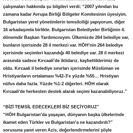
çalışmaları hakkında şu bilgileri verdi: “2007 yılından bu
zamana kadar Avrupa Birliği Bölgeler Komitesinin üyesiyim.
Bulgaristan yerel yönetimlerin temsilciliği yapıyorum, diğer
16 arkadaşımla birlikte. Bulgaristan Belediyeler Birliğinin 4.
dönemdir Başkan Yardımcısıyım. Ülkemizde 264 belediye var,
bunların içerisinde 28 il merkezi var. HÖH'nin 264 belediye
içerisinde seçimleri kazandığı 40 belediye var. 28 il merkezi
arasında sadece Kırcaali'de iktidarız, kaybettiklerimiz de
oldu. Kırcaali il belediye sınırları içerisinde Müslüman ve
Hristiyanların ortalaması %42-3'e yüzde %55… Hristiyan
nüfus daha fazla. Yüzde %1-2 diğerleri. HÖH olarak
Kırcaali'de herkesten destek alarak seçimi kazanabiliyoruz.”
“BİZİ TEMSİL EDECEKLERİ BİZ SEÇİYORUZ”
“HÖH Bulgaristan'da yaşayan, dünyanın başka ülkelerinde
ikamet eden Türkler ve Bulgaristan'a ne kazandırdı?”
sorusuna yanıt veren Azis, değerlendirmelerini şöyle