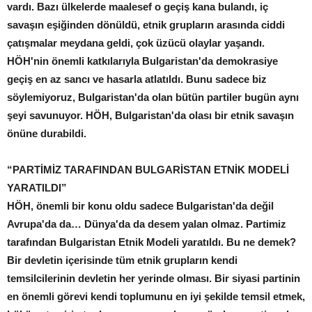
vardı. Bazı ülkelerde maalesef o geçiş kana bulandı, iç
savaşın eşiğinden dönüldü, etnik grupların arasında ciddi
çatışmalar meydana geldi, çok üzücü olaylar yaşandı.
HÖH'nin önemli katkılarıyla Bulgaristan'da demokrasiye
geçiş en az sancı ve hasarla atlatıldı. Bunu sadece biz
söylemiyoruz, Bulgaristan'da olan bütün partiler bugün aynı
şeyi savunuyor. HÖH, Bulgaristan'da olası bir etnik savaşın
önüne durabildi.
“PARTİMİZ TARAFINDAN BULGARİSTAN ETNİK MODELİ
YARATILDI”
HÖH, önemli bir konu oldu sadece Bulgaristan'da değil
Avrupa'da da… Dünya'da da desem yalan olmaz. Partimiz
tarafından Bulgaristan Etnik Modeli yaratıldı. Bu ne demek?
Bir devletin içerisinde tüm etnik grupların kendi
temsilcilerinin devletin her yerinde olması. Bir siyasi partinin
en önemli görevi kendi toplumunu en iyi şekilde temsil etmek,