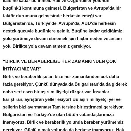
kalbine kadar bu inmeli. Hak ve Özgürlükler yolunun
bugünkü konumuna gelmesi, Bulgaristan ve Avrupa'da bir
faktör durumuna gelmesinde herkesin emeği var.
Bulgaristan'da, Türkiye'de, Avrupa'da, ABD'de herkesin
destek gücüyle bugünlere geldik. Bugüne kadar geldiğimiz
yolu yürümeye devam etmemek için hiçbir neden ve anlam
yok. Birlikte yola devam etmemiz gerekiyor.
“BİRLİK VE BERABERLİĞE HER ZAMANKİNDEN ÇOK
İHTİYACIMIZ VAR”
Birlik ve beraberlik şu an bize her zamankinden çok daha
fazla gerekiyor. Çünkü dünyada da Bulgaristan'da da giderek
daha sert esen bir aşırı milliyetçi rüzgâr var. İnsanları
karıştıran, ayrıştıran yeller esiyor! Bu aşırı milliyetçi yel ve
sellerin bizi ayırmaması Tam tersine birleştirmesi gerekiyor.
Bulgaristan ve Türkiye'de olan bütün vatandaşlarımıza
inanıyoruz. Birlik ve beraberlik yolunda beraber yürümemiz
gerekiyor. Güçlü olmak yolunda da herkese inanıyoruz. Hak