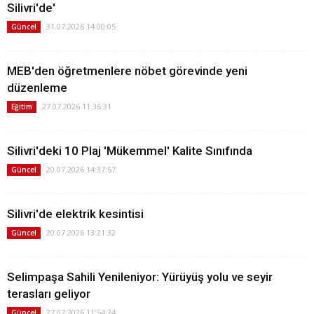
Silivri'de'
31.07.2026 14:00:05
Güncel
MEB'den öğretmenlere nöbet görevinde yeni
düzenleme
27.07.2026 11:36:31
Eğitim
Silivri'deki 10 Plaj 'Mükemmel' Kalite Sınıfında
20.07.2026 14:37:57
Güncel
Silivri'de elektrik kesintisi
20.07.2026 13:21:32
Güncel
Selimpaşa Sahili Yenileniyor: Yürüyüş yolu ve seyir
terasları geliyor
27.07.2026 11:54:24
Güncel