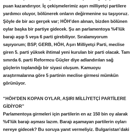
puan kazandırıyor. İç çekişmelerimiz aşırı milliyetçi partilere
yardımcı oluyor, bölünerek onların değirmenine su taşıyoruz.
Şöyle de bir acı gerçek var; HÖH'den alınan, bizden bölünen
oylar başka bir partiye gidecek. Şu an parlamentoya %4'lük
barajı aşıp 5 veya 6 parti girebiliyor. Sıralamıyorum
sayıyorum; BSP, GERB, HÖH, Aşırı Milliyetçi Parti, meclise
giren 5. parti yüksek ihtimal yeni kurulan bir parti olacak. Tam
sınırda 6. parti Reformcu Güçler diye adlandırılan sağ
güçlerin toplandığı bir siyasi oluşum. Kamuoyu
araştırmalarına göre 5 partinin meclise girmesi mümkün
görünüyor.
“HÖH'DEN KOPAN OYLAR, AŞIRI MİLLİYETÇİ PARTİLERE
GİDİYOR”
Parlamentoya girmeleri için partilerin en az 150 bin oy alarak
%4'lük barajı aşması lazım. Barajı aşamayan partilerin oyları
nereye gidecek? Bu soruya yanıt vermeliyiz. Bulgaristan'daki