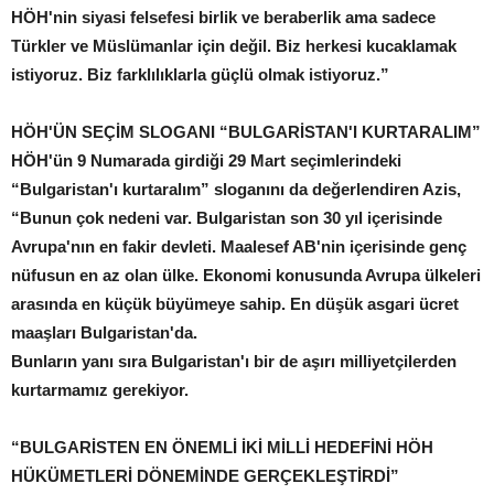
HÖH'nin siyasi felsefesi birlik ve beraberlik ama sadece
Türkler ve Müslümanlar için değil. Biz herkesi kucaklamak
istiyoruz. Biz farklılıklarla güçlü olmak istiyoruz.”
HÖH'ÜN SEÇİM SLOGANI “BULGARİSTAN'I KURTARALIM”
HÖH'ün 9 Numarada girdiği 29 Mart seçimlerindeki
“Bulgaristan'ı kurtaralım” sloganını da değerlendiren Azis,
“Bunun çok nedeni var. Bulgaristan son 30 yıl içerisinde
Avrupa'nın en fakir devleti. Maalesef AB'nin içerisinde genç
nüfusun en az olan ülke. Ekonomi konusunda Avrupa ülkeleri
arasında en küçük büyümeye sahip. En düşük asgari ücret
maaşları Bulgaristan'da.
Bunların yanı sıra Bulgaristan'ı bir de aşırı milliyetçilerden
kurtarmamız gerekiyor.
“BULGARİSTEN EN ÖNEMLİ İKİ MİLLİ HEDEFİNİ HÖH
HÜKÜMETLERİ DÖNEMİNDE GERÇEKLEŞTİRDİ”