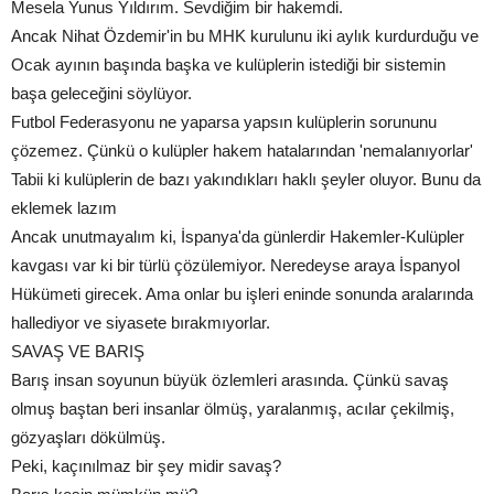
Mesela Yunus Yıldırım. Sevdiğim bir hakemdi.
Ancak Nihat Özdemir'in bu MHK kurulunu iki aylık kurdurduğu ve
Ocak ayının başında başka ve kulüplerin istediği bir sistemin
başa geleceğini söylüyor.
Futbol Federasyonu ne yaparsa yapsın kulüplerin sorununu
çözemez. Çünkü o kulüpler hakem hatalarından 'nemalanıyorlar'
Tabii ki kulüplerin de bazı yakındıkları haklı şeyler oluyor. Bunu da
eklemek lazım
Ancak unutmayalım ki, İspanya'da günlerdir Hakemler-Kulüpler
kavgası var ki bir türlü çözülemiyor. Neredeyse araya İspanyol
Hükümeti girecek. Ama onlar bu işleri eninde sonunda aralarında
hallediyor ve siyasete bırakmıyorlar.
SAVAŞ VE BARIŞ
Barış insan soyunun büyük özlemleri arasında. Çünkü savaş
olmuş baştan beri insanlar ölmüş, yaralanmış, acılar çekilmiş,
gözyaşları dökülmüş.
Peki, kaçınılmaz bir şey midir savaş?