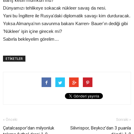
Barış kesin mümkün mü?
Dünyamızı tehlikeye sokacak nükleer savaş da nesi.
Yani bu İngiltere ile Rusya'daki diplomatik savaşı kim durduracak.
Yoksa Almanya'nın savunma bakanı Karren- Bauer'ın dediği gibi
'Nükleer' işin içine girecek mi?
Sabırla bekleyelim görelim…
ETİKETLER
« Önceki
Sonraki »
Çatalcaspor’dan milyonluk
Silivrispor, Beykoz’dan 3 puanla