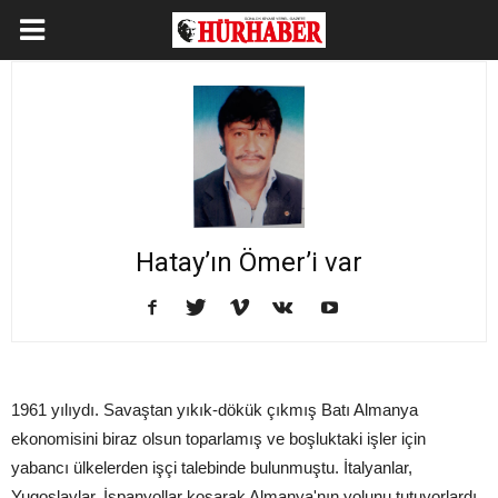
Hatay’ın Ömer’i var
1961 yılıydı. Savaştan yıkık-dökük çıkmış Batı Almanya
ekonomisini biraz olsun toparlamış ve boşluktaki işler için
yabancı ülkelerden işçi talebinde bulunmuştu. İtalyanlar,
Yugoslavlar, İspanyollar koşarak Almanya'nın yolunu tutuyorlardı.