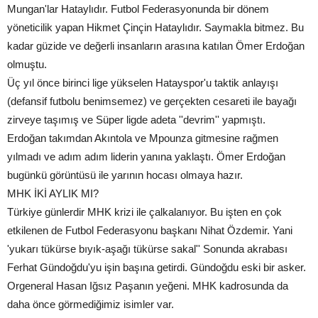
Mungan'lar Hataylıdır. Futbol Federasyonunda bir dönem
yöneticilik yapan Hikmet Çinçin Hataylıdır. Saymakla bitmez. Bu
kadar güzide ve değerli insanların arasına katılan Ömer Erdoğan
olmuştu.
Üç yıl önce birinci lige yükselen Hatayspor'u taktik anlayışı
(defansif futbolu benimsemez) ve gerçekten cesareti ile bayağı
zirveye taşımış ve Süper ligde adeta ''devrim'' yapmıştı.
Erdoğan takımdan Akıntola ve Mpounza gitmesine rağmen
yılmadı ve adım adım liderin yanına yaklaştı. Ömer Erdoğan
bugünkü görüntüsü ile yarının hocası olmaya hazır.
MHK İKİ AYLIK MI?
Türkiye günlerdir MHK krizi ile çalkalanıyor. Bu işten en çok
etkilenen de Futbol Federasyonu başkanı Nihat Özdemir. Yani
'yukarı tükürse bıyık-aşağı tükürse sakal'' Sonunda akrabası
Ferhat Gündoğdu'yu işin başına getirdi. Gündoğdu eski bir asker.
Orgeneral Hasan Iğsız Paşanın yeğeni. MHK kadrosunda da
daha önce görmediğimiz isimler var.