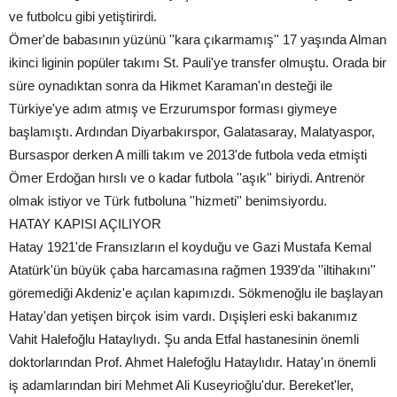
ve futbolcu gibi yetiştirirdi.
Ömer'de babasının yüzünü ''kara çıkarmamış'' 17 yaşında Alman
ikinci liginin popüler takımı St. Pauli'ye transfer olmuştu. Orada bir
süre oynadıktan sonra da Hikmet Karaman'ın desteği ile
Türkiye'ye adım atmış ve Erzurumspor forması giymeye
başlamıştı. Ardından Diyarbakırspor, Galatasaray, Malatyaspor,
Bursaspor derken A milli takım ve 2013'de futbola veda etmişti
Ömer Erdoğan hırslı ve o kadar futbola ''aşık'' biriydi. Antrenör
olmak istiyor ve Türk futboluna ''hizmeti'' benimsiyordu.
HATAY KAPISI AÇILIYOR
Hatay 1921'de Fransızların el koyduğu ve Gazi Mustafa Kemal
Atatürk'ün büyük çaba harcamasına rağmen 1939'da ''iltihakını''
göremediği Akdeniz'e açılan kapımızdı. Sökmenoğlu ile başlayan
Hatay'dan yetişen birçok isim vardı. Dışişleri eski bakanımız
Vahit Halefoğlu Hataylıydı. Şu anda Etfal hastanesinin önemli
doktorlarından Prof. Ahmet Halefoğlu Hataylıdır. Hatay'ın önemli
iş adamlarından biri Mehmet Ali Kuseyrioğlu'dur. Bereket'ler,