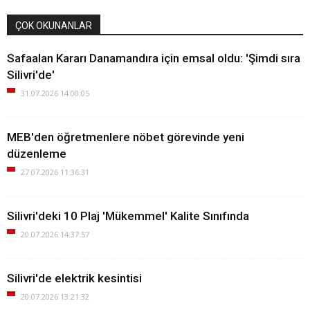
ÇOK OKUNANLAR
Safaalan Kararı Danamandıra için emsal oldu: 'Şimdi sıra
Silivri'de'
31.07.2026 14:00:05
MEB'den öğretmenlere nöbet görevinde yeni
düzenleme
27.07.2026 11:36:31
Silivri'deki 10 Plaj 'Mükemmel' Kalite Sınıfında
20.07.2026 14:37:57
Silivri'de elektrik kesintisi
20.07.2026 13:21:32