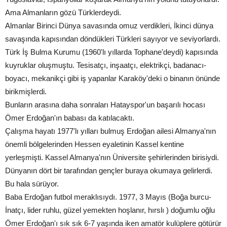
Ama Almanların gözü Türklerdeydi.
Almanlar Birinci Dünya savasında omuz verdikleri, İkinci dünya
savaşında kapısından döndükleri Türkleri sayıyor ve seviyorlardı.
Türk İş Bulma Kurumu (1960'lı yıllarda Tophane'deydi) kapısında
kuyruklar oluşmuştu. Tesisatçı, inşaatçı, elektrikçi, badanacı-
boyacı, mekanikçi gibi iş yapanlar Karaköy'deki o binanın önünde
birikmişlerdi.
Bunların arasına daha sonraları Hatayspor'un başarılı hocası
Ömer Erdoğan'ın babası da katılacaktı.
Çalışma hayatı 1977'lı yılları bulmuş Erdoğan ailesi Almanya'nın
önemli bölgelerinden Hessen eyaletinin Kassel kentine
yerleşmişti. Kassel Almanya'nın Üniversite şehirlerinden birisiydi.
Dünyanın dört bir tarafından gençler buraya okumaya gelirlerdi.
Bu hala sürüyor.
Baba Erdoğan futbol meraklısıydı. 1977, 3 Mayıs (Boğa burcu-
İnatçı, lider ruhlu, güzel yemekten hoşlanır, hırslı ) doğumlu oğlu
Ömer Erdoğan'ı sık sık 6-7 yaşında iken amatör kulüplere götürür