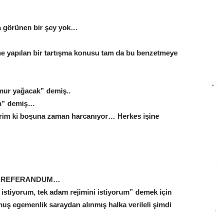
a görünen bir şey yok…
e yapılan bir tartışma konusu tam da bu benzetmeye
ğmur yağacak” demiş..
un” demiş…
erim ki boşuna zaman harcanıyor… Herkes işine
lan REFERANDUM…
 istiyorum, tek adam rejimini istiyorum” demek için
ş egemenlik saraydan alınmış halka verileli şimdi