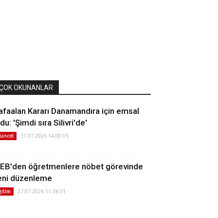
ÇOK OKUNANLAR
afaalan Kararı Danamandıra için emsal
du: 'Şimdi sıra Silivri'de'
31.07.2026 14:00:05
üncel
EB'den öğretmenlere nöbet görevinde
eni düzenleme
27.07.2026 11:36:31
ğitim