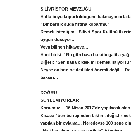
SİLİVRİSPOR MEVZUĞU
Hafta boyu köpürtüldüğüne bakmayın ortad
“Bir bardık suda fırtına koparma.”
Demek istediğim…Silivri Spor Kulübü üzerin
uygun düşüyor…
Veya bilinen hikayeye…
Hani birisi: “Bu gün hava bulutlu galiba ya
Diğeri: “Sen bana ördek mi demek istiyors
Neyse onların ne dedikleri önemli değil… D
baksın…
DOĞRU
SÖYLEMİYORLAR
Konumuz… 16 Nisan 2017'de yapılacak o
Kısaca “ben bu rejimden bıktım, değiştirmek
yapılan bir oylama… Neredeyse 100 sene olmu
“Halktan alınıp saraya verilsin” isteniyor…