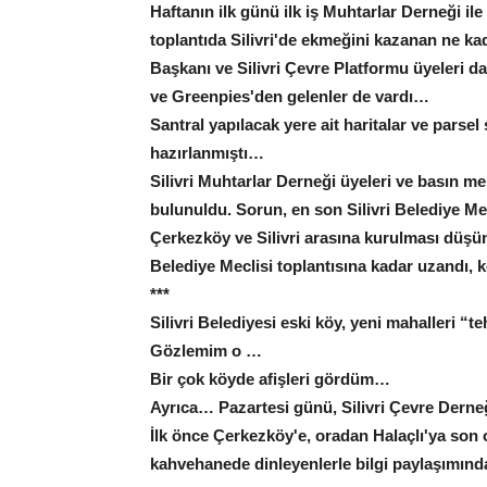
Haftanın ilk günü ilk iş Muhtarlar Derneği ile
toplantıda Silivri'de ekmeğini kazanan ne kad
Başkanı ve Silivri Çevre Platformu üyeleri
ve Greenpies'den gelenler de vardı…
Santral yapılacak yere ait haritalar ve parsel
hazırlanmıştı…
Silivri Muhtarlar Derneği üyeleri ve basın m
bulunuldu. Sorun, en son Silivri Belediye Me
Çerkezköy ve Silivri arasına kurulması düşü
Belediye Meclisi toplantısına kadar uzandı
***
Silivri Belediyesi eski köy, yeni mahalleri 
Gözlemim o …
Bir çok köyde afişleri gördüm…
Ayrıca… Pazartesi günü, Silivri Çevre Derne
İlk önce Çerkezköy'e, oradan Halaçlı'ya son 
kahvehanede dinleyenlerle bilgi paylaşımın