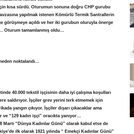
çin kısa sürdü. Oturumun sonuna doğru CHP gurubu
 havzasına yapılmak istenen Kömürlü Termik Santrallerin
ge görüşmeye açıldı ve her iki gurubun oluruyla önerge
ce… Oturum tamamlanmış oldu…
çemeden noktalandı…
de 40.000 tekstil işçisinin daha iyi çalışma koşulları
lere saldırıyor. İşçiler grev yerini terk etmemek için
brikada yangın çıkıyor. İşçiler dışarı çıkacaklar ama
ar ve “129 kadın işçi” oracıkta yanıyor…
r 8 Martı “Dünya Kadınlar Günü” olarak kabul etse de
kiye'de ilk olarak 1921 yılında “ Emekçi Kadınlar Günü”