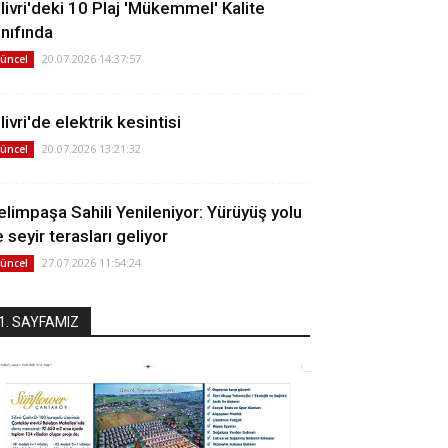
ilivri'deki 10 Plaj 'Mükemmel' Kalite
ınıfında
20.07.2026 14:37:57
üncel
livri'de elektrik kesintisi
20.07.2026 13:21:32
üncel
elimpaşa Sahili Yenileniyor: Yürüyüş yolu
 seyir terasları geliyor
27.07.2026 11:54:24
üncel
1. SAYFAMIZ