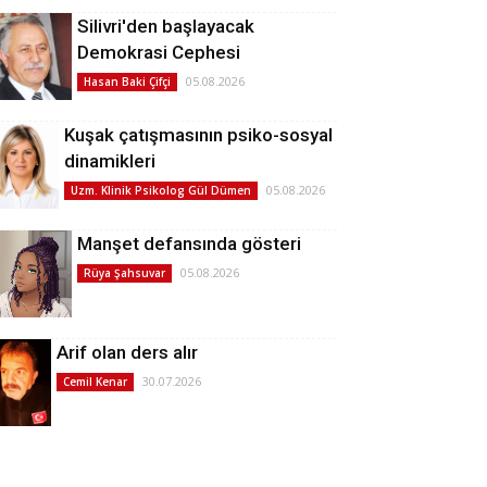
Silivri'den başlayacak
Demokrasi Cephesi
05.08.2026
Hasan Baki Çifçi
Kuşak çatışmasının psiko-sosyal
dinamikleri
05.08.2026
Uzm. Klinik Psikolog Gül Dümen
Manşet defansında gösteri
05.08.2026
Rüya Şahsuvar
Arif olan ders alır
30.07.2026
Cemil Kenar