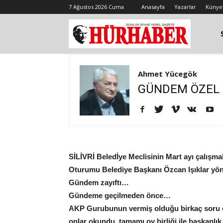
7 Ağustos 2026 Cuma
Anasayfa
Yazarlar
Künye
Ahmet Yücegök
GÜNDEM ÖZEL
SİLİVRİ Beledİye Meclisinin Mart ayı çalışm
Oturumu Belediye Başkanı Özcan Işıklar yö
Gündem zayıftı…
Gündeme geçilmeden önce…
AKP Gurubunun vermiş olduğu birkaç soru öner
onlar okundu, tamamı oy birliği ile başkanlık