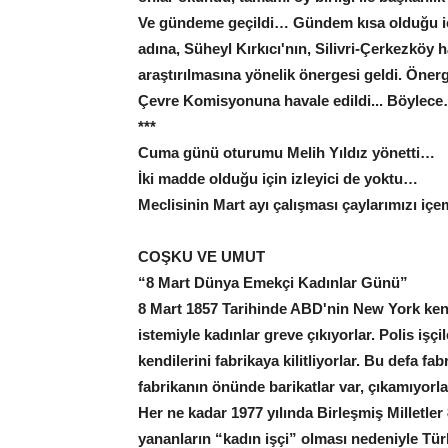
Ve gündeme geçildi… Gündem kısa olduğu i
adına, Süheyl Kırkıcı'nın, Silivri-Çerkezköy
araştırılmasına yönelik önergesi geldi. Öner
Çevre Komisyonuna havale edildi... Böyle
***
Cuma günü oturumu Melih Yıldız yönetti…
İki madde olduğu için izleyici de yoktu…
Meclisinin Mart ayı çalışması çaylarımızı i
COŞKU VE UMUT
“8 Mart Dünya Emekçi Kadınlar Günü”
8 Mart 1857 Tarihinde ABD'nin New York kentin
istemiyle kadınlar greve çıkıyorlar. Polis işçi
kendilerini fabrikaya kilitliyorlar. Bu defa fa
fabrikanın önünde barikatlar var, çıkamıyorl
Her ne kadar 1977 yılında Birleşmiş Milletle
yananların “kadın işçi” olması nedeniyle Tür