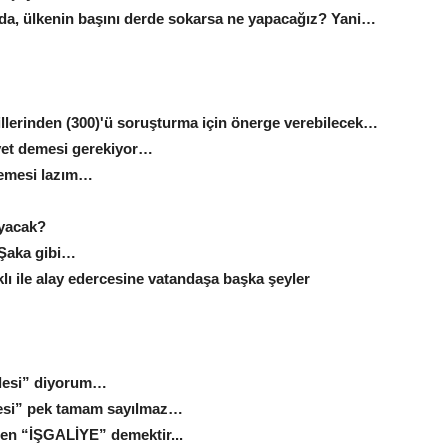
 da, ülkenin başını derde sokarsa ne yapacağız? Yani…
vekillerinden (300)'ü soruşturma için önerge verebilecek…
 evet demesi gerekiyor…
 demesi lazım…
ayacak?
Şaka gibi…
ı ile alay edercesine vatandaşa başka şeyler
lesi” diyorum…
lesi” pek tamam sayılmaz…
len “İŞGALİYE” demektir...