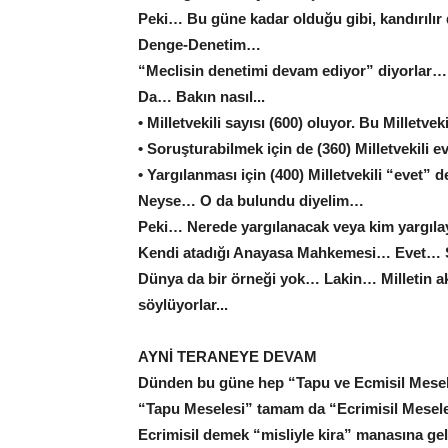
Peki… Bu güne kadar olduğu gibi, kandırılır
Denge-Denetim…
“Meclisin denetimi devam ediyor” diyorlar…
Da… Bakın nasıl...
• Milletvekili sayısı (600) oluyor. Bu Millet
• Soruşturabilmek için de (360) Milletvekili
• Yargılanması için (400) Milletvekili “evet”
Neyse… O da bulundu diyelim…
Peki… Nerede yargılanacak veya kim yargıl
Kendi atadığı Anayasa Mahkemesi… Evet… 
Dünya da bir örneği yok… Lakin… Milletin akl
söylüyorlar...
AYNİ TERANEYE DEVAM
Dünden bu güne hep “Tapu ve Ecmisil Mese
“Tapu Meselesi” tamam da “Ecrimisil Mese
Ecrimisil demek “misliyle kira” manasına ge