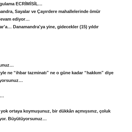
uygulama ECRİMİSİL…
ndra, Sayalar ve Çayırdere mahallelerinde ömür
a devam ediyor…
'a… Danamandra'ya yine, gidecekler (15) yıldır
rsunuz…
yle ne “ihbar tazminatı” ne o güne kadar “hakkım” diye
mıyorsunuz…
r…
 yok ortaya koymuşunuz, bir dükkân açmışsınız, çoluk
idiyor. Büyütüyorsunuz…