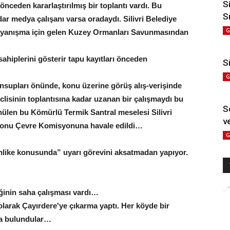
S
 önceden kararlaştırılmış bir toplantı vardı. Bu
S
ar medya çalışanı varsa oradaydı. Silivri Belediye
G
 dayanışma için gelen Kuzey Ormanları Savunmasından
 sahiplerini gösterir tapu kayıtları önceden
Si
G
ensupları önünde, konu üzerine görüş alış-verişinde
clisinin toplantısına kadar uzanan bir çalışmaydı bu
S
nülen bu Kömürlü Termik Santral meselesi Silivri
ve
, konu Çevre Komisyonuna havale edildi…
G
“tehlike konusunda” uyarı görevini aksatmadan yapıyor.
ğinin saha çalışması vardı…
olarak Çayırdere'ye çıkarma yaptı. Her köyde bir
da bulundular…