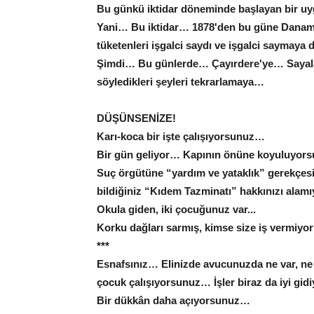
Bu günkü iktidar döneminde başlayan bir 
Yani… Bu iktidar… 1878'den bu güne Danama
tüketenleri işgalci saydı ve işgalci saymay
Şimdi… Bu günlerde… Çayırdere'ye… Sayalar
söyledikleri şeyleri tekrarlamaya…
DÜŞÜNSENİZE!
Karı-koca bir işte çalışıyorsunuz…
Bir gün geliyor… Kapının önüne koyuluyo
Suç örgütüne “yardım ve yataklık” gerekçesi
bildiğiniz “Kıdem Tazminatı” hakkınızı ala
Okula giden, iki çocuğunuz var...
Korku dağları sarmış, kimse size iş vermiyo
***
Esnafsınız… Elinizde avucunuzda ne var, ne
çocuk çalışıyorsunuz… İşler biraz da iyi g
Bir dükkân daha açıyorsunuz…