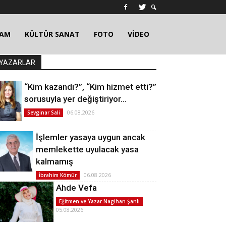
ŞAM
KÜLTÜR SANAT
FOTO
VİDEO
YAZARLAR
“Kim kazandı?”, “Kim hizmet etti?”
sorusuyla yer değiştiriyor…
06.08.2026
Sevginar Sali
İşlemler yasaya uygun ancak
memlekette uyulacak yasa
kalmamış
06.08.2026
İbrahim Kömür
Ahde Vefa
Eğitmen ve Yazar Nagihan Şanlı
05.08.2026