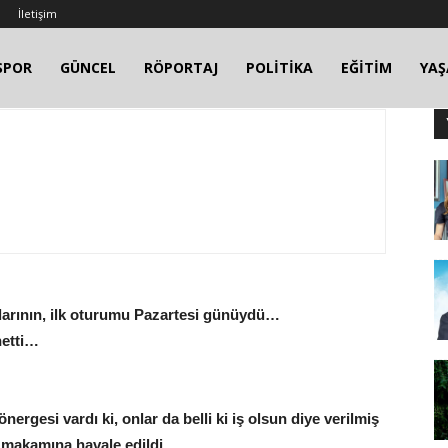
İletişim
SPOR
GÜNCEL
RÖPORTAJ
POLİTİKA
EĞİTİM
YA
alarının, ilk oturumu Pazartesi günüydü…
netti…
gesi vardı ki, onlar da belli ki iş olsun diye verilmiş
 makamına havale edildi...