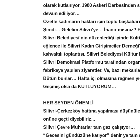
olarak kutlanıyor. 1980 Askeri Darbesinden
devam ediliyor…
Özetle kadınların hakları için toplu başkald
Şimdi… Gelelim Silivri'ye… İnanır mısınız?
Silivri Belediyesi'nin düzenlediği içinde Kül
eğlence ile Silivri Kadın Girişimciler Derneği
kahvaltılı toplantısı, Silivri Belediyesi Kültü
Silivri Demokrasi Platformu tarafından organi
fabrikaya yapılan ziyaretler. Ve, bazı meka
Bütün bunlar… Hafta içi olmasına rağmen y
Geçmiş olsa da KUTLUYORUM…
HER ŞEYDEN ÖNEMLİ
Silivri-Çerkezköy hattına yapılması düşünüle
önüne geçti diyebiliriz...
Silivri Çevre Muhtarlar tam gaz çalışıyor…
“Gecesini gündüzüne katıyor” denir ya tam