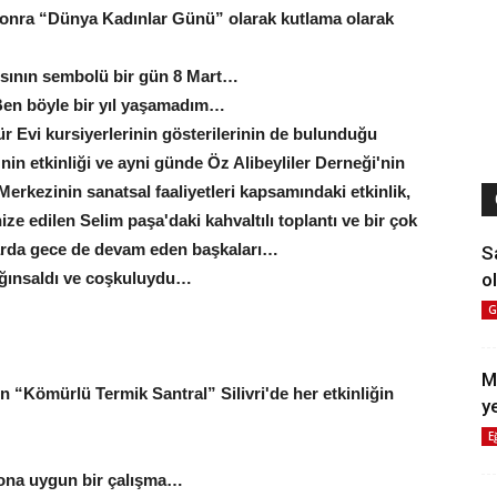
 sonra “Dünya Kadınlar Günü” olarak kutlama olarak
ırısının sembolü bir gün 8 Mart…
 Ben böyle bir yıl yaşamadım…
tür Evi kursiyerlerinin gösterilerinin de bulunduğu
'nin etkinliği ve ayni günde Öz Alibeyliler Derneği'nin
r Merkezinin sanatsal faaliyetleri kapsamındaki etkinlik,
ze edilen Selim paşa'daki kahvaltılı toplantı ve bir çok
nlarda gece de devam eden başkaları…
S
ol
ığınsaldı ve coşkuluydu…
G
M
n “Kömürlü Termik Santral” Silivri'de her etkinliğin
y
E
 ona uygun bir çalışma…