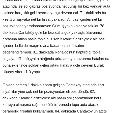
atağında ise sol çapraz pozisyonda net vuruş bu kez yandan auta
gidince karşılıklı gol kaçırma yarışı devam etti. 71. dakikada bu
kez Gümüşyaka net bir fırsat yakaladı. Altıpas içinden net bir
pozisyondan yararlanamayan Gümüşyaka kaleciye takıldı. 78.
dakikada Çantaköy gole bir kez daha çok yaklaştı. Savunma
arkasına atılan pasla topla buluşan Kıvanç Sarızeybek altı pas
içinden belki de maçın o ana kadar en net fırsatını
değerlendiremedi. 81. dakikada Ronaldo'nun kaptırdığı topla
başlayan Gümüşyaka atağında arka arkaya savunma hataları da
buna eklenince soldan gelen ortayı kafayla gole çeviren Burak
Uluçay skoru 1-0 yaptı.
Golden hemen 1 dakika sonra gelişen Çantaköy atağında sarı
siyahlılar yine çok net bir pozisyondan eli boş döndü. 82.
dakikada Kıvanç Sarızeybek altı pasın sol çaprazından karşı
karşıya olmasına rağmen kötü bir vuruşla topu auta atarak
beraberlik fırsatını kullanamadı. 84. dakikada Çantaköy'ün attığı