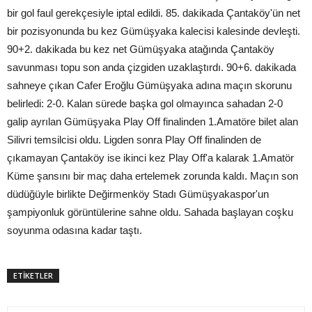
bir gol faul gerekçesiyle iptal edildi. 85. dakikada Çantaköy'ün net
bir pozisyonunda bu kez Gümüşyaka kalecisi kalesinde devleşti.
90+2. dakikada bu kez net Gümüşyaka atağında Çantaköy
savunması topu son anda çizgiden uzaklaştırdı. 90+6. dakikada
sahneye çıkan Cafer Eroğlu Gümüşyaka adına maçın skorunu
belirledi: 2-0. Kalan sürede başka gol olmayınca sahadan 2-0
galip ayrılan Gümüşyaka Play Off finalinden 1.Amatöre bilet alan
Silivri temsilcisi oldu. Ligden sonra Play Off finalinden de
çıkamayan Çantaköy ise ikinci kez Play Off'a kalarak 1.Amatör
Küme şansını bir maç daha ertelemek zorunda kaldı. Maçın son
düdüğüyle birlikte Değirmenköy Stadı Gümüşyakaspor'un
şampiyonluk görüntülerine sahne oldu. Sahada başlayan coşku
soyunma odasına kadar taştı.
ETİKETLER