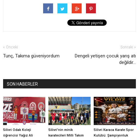
« Önceki
Sonraki »
Tunç, Takıma güveniyordum
Dengeli yetişen çocuk yarış atı
değildir…
SON HABERLER
Silivri Odak Koleji
Silivri'nin minik
Silivri Karaca Karate Spor
öğrencisi Yağız Ali
karatecileri Milli Takım
Kulübü: Şampiyonluk