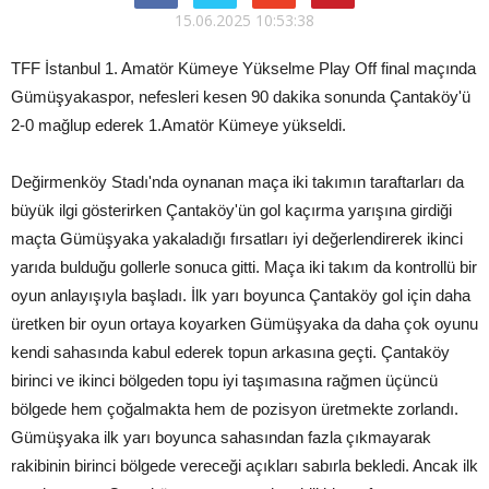
15.06.2025 10:53:38
TFF İstanbul 1. Amatör Kümeye Yükselme Play Off final maçında
Gümüşyakaspor, nefesleri kesen 90 dakika sonunda Çantaköy'ü
2-0 mağlup ederek 1.Amatör Kümeye yükseldi.
Değirmenköy Stadı'nda oynanan maça iki takımın taraftarları da
büyük ilgi gösterirken Çantaköy'ün gol kaçırma yarışına girdiği
maçta Gümüşyaka yakaladığı fırsatları iyi değerlendirerek ikinci
yarıda bulduğu gollerle sonuca gitti. Maça iki takım da kontrollü bir
oyun anlayışıyla başladı. İlk yarı boyunca Çantaköy gol için daha
üretken bir oyun ortaya koyarken Gümüşyaka da daha çok oyunu
kendi sahasında kabul ederek topun arkasına geçti. Çantaköy
birinci ve ikinci bölgeden topu iyi taşımasına rağmen üçüncü
bölgede hem çoğalmakta hem de pozisyon üretmekte zorlandı.
Gümüşyaka ilk yarı boyunca sahasından fazla çıkmayarak
rakibinin birinci bölgede vereceği açıkları sabırla bekledi. Ancak ilk