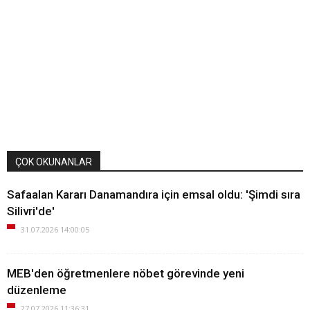
ÇOK OKUNANLAR
Safaalan Kararı Danamandıra için emsal oldu: 'Şimdi sıra
Silivri'de'
31.07.2026 14:00:05
MEB'den öğretmenlere nöbet görevinde yeni
düzenleme
27.07.2026 11:36:31