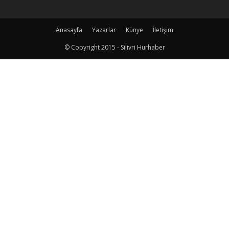
Anasayfa
Yazarlar
Künye
İletişim
© Copyright 2015 - Silivri Hürhaber