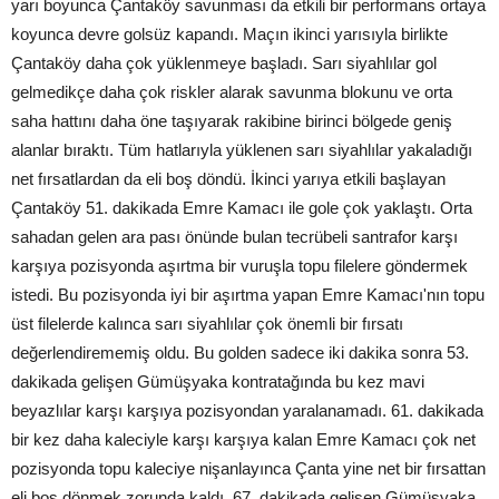
yarı boyunca Çantaköy savunması da etkili bir performans ortaya
koyunca devre golsüz kapandı. Maçın ikinci yarısıyla birlikte
Çantaköy daha çok yüklenmeye başladı. Sarı siyahlılar gol
gelmedikçe daha çok riskler alarak savunma blokunu ve orta
saha hattını daha öne taşıyarak rakibine birinci bölgede geniş
alanlar bıraktı. Tüm hatlarıyla yüklenen sarı siyahlılar yakaladığı
net fırsatlardan da eli boş döndü. İkinci yarıya etkili başlayan
Çantaköy 51. dakikada Emre Kamacı ile gole çok yaklaştı. Orta
sahadan gelen ara pası önünde bulan tecrübeli santrafor karşı
karşıya pozisyonda aşırtma bir vuruşla topu filelere göndermek
istedi. Bu pozisyonda iyi bir aşırtma yapan Emre Kamacı'nın topu
üst filelerde kalınca sarı siyahlılar çok önemli bir fırsatı
değerlendirememiş oldu. Bu golden sadece iki dakika sonra 53.
dakikada gelişen Gümüşyaka kontratağında bu kez mavi
beyazlılar karşı karşıya pozisyondan yaralanamadı. 61. dakikada
bir kez daha kaleciyle karşı karşıya kalan Emre Kamacı çok net
pozisyonda topu kaleciye nişanlayınca Çanta yine net bir fırsattan
eli boş dönmek zorunda kaldı. 67. dakikada gelişen Gümüşyaka