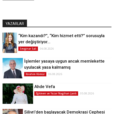
YAZARLAR
“Kim kazandı?”, “Kim hizmet etti?” sorusuyla
yer değiştiriyor…
06.08.2026
Sevginar Sali
İşlemler yasaya uygun ancak memlekette
uyulacak yasa kalmamış
06.08.2026
İbrahim Kömür
Ahde Vefa
05.08.2026
Eğitmen ve Yazar Nagihan Şanlı
Silivri'den başlayacak Demokrasi Cephesi