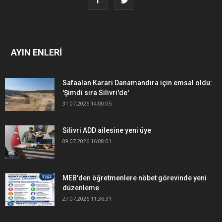
AYIN ENLERİ
Safaalan Kararı Danamandıra için emsal oldu:
'Şimdi sıra Silivri'de'
31.07.2026 14:00:05
Silivri ADD ailesine yeni üye
09.07.2026 16:08:01
MEB'den öğretmenlere nöbet görevinde yeni
düzenleme
27.07.2026 11:36:31