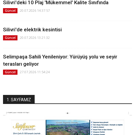
Silivri'deki 10 Plaj 'Mükemmel' Kalite Sınıfında
20.07.2026 14:37:57
Güncel
Silivri'de elektrik kesintisi
20.07.2026 13:21:32
Güncel
Selimpaşa Sahili Yenileniyor: Yürüyüş yolu ve seyir
terasları geliyor
27.07.2026 11:54:24
Güncel
1. SAYFAMIZ