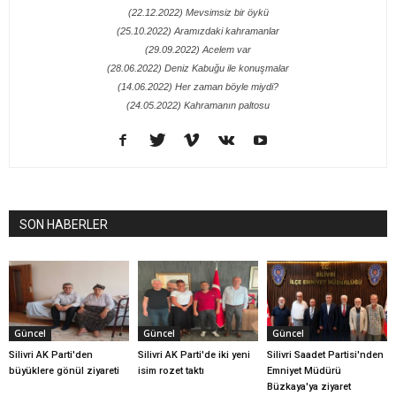
(22.12.2022) Mevsimsiz bir öykü
(25.10.2022) Aramızdaki kahramanlar
(29.09.2022) Acelem var
(28.06.2022) Deniz Kabuğu ile konuşmalar
(14.06.2022) Her zaman böyle miydi?
(24.05.2022) Kahramanın paltosu
SON HABERLER
Güncel
Güncel
Güncel
Silivri AK Parti'den
Silivri AK Parti'de iki yeni
Silivri Saadet Partisi'nden
büyüklere gönül ziyareti
isim rozet taktı
Emniyet Müdürü
Büzkaya'ya ziyaret