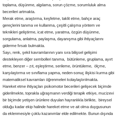
toplama, düşünme, algılama, sorun çözme, sorumluluk alma
becerileri artmakta.
Merak etme, araştırma, keşfetme, taklit etme, bahçe araç
gereçlerini tanıma ve kullanma, çeşitli çalışma yöntem ve
teknikleri geliştirme, icat etme, yaratma, özgün düşünme,
sorgulama, anlatma, paylaşma, dayanışma gibi ihtiyaçlarını
giderme fırsatı bulmakta.
Sayı, renk, şekil kavramlarının yanı sıra bilişsel gelişimi
destekleyen diğer sembolleri tanıma, bütünleme, gruplama, ayırt
etme, benzer – zıt, eşleştirme, serileme, örüntüleme, ölçme,
karşılaştırma ve sınıflama yapma, neden-sonuç ilişkisi kurma gibi
matematiksel kavramları öğrenmeleri kolaylaştırılmakta.
Hareket etme ihtiyaçları psikomotor becerileri gelişecek biçimde
giderilmekte, toprakla uğraşmanın verdiği terapik etkiye, mucizevi
bir biçimde yetişen ürünlere duyulan hayranlıkla birlikte, bireysel
olduğu kadar ekip halinde hareket etme ve ait olma duygusunun
da eklenmesiyle çoklu kazanımlar elde edilmekte. Bunun dışında