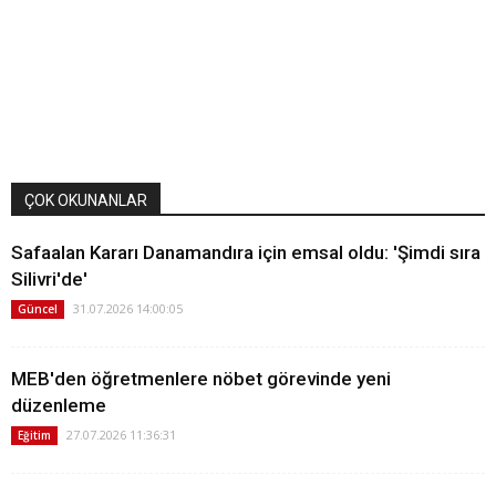
ÇOK OKUNANLAR
Safaalan Kararı Danamandıra için emsal oldu: 'Şimdi sıra
Silivri'de'
31.07.2026 14:00:05
Güncel
MEB'den öğretmenlere nöbet görevinde yeni
düzenleme
27.07.2026 11:36:31
Eğitim