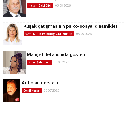
05.08.2026
Hasan Baki Çifçi
Kuşak çatışmasının psiko-sosyal dinamikleri
05.08.2026
Uzm. Klinik Psikolog Gül Dümen
Manşet defansında gösteri
05.08.2026
Rüya Şahsuvar
Arif olan ders alır
30.07.2026
Cemil Kenar