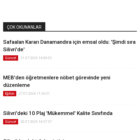
ÇOK OKUNANLAR
Safaalan Kararı Danamandıra için emsal oldu: 'Şimdi sıra
Silivri'de'
31.07.2026 14:00:05
Güncel
MEB'den öğretmenlere nöbet görevinde yeni
düzenleme
27.07.2026 11:36:31
Eğitim
Silivri'deki 10 Plaj 'Mükemmel' Kalite Sınıfında
20.07.2026 14:37:57
Güncel