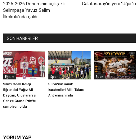
2025-2026 Döneminin açılış zili
Galatasaray’ın yeni “Uğur”u
Selimpaşa Yavuz Selim
İlkokulu’nda çaldı
SON HABERLER
Eğitim
Spor
Spor
Silivri Odak Koleji
Silivri'nin minik
öğrencisi Yağız Ali
karatecileri Milli Takım
Daşcan, Uluslararası
Antrenmanında
Gebze Grand Prix'te
şampiyon oldu
YORUM YAP