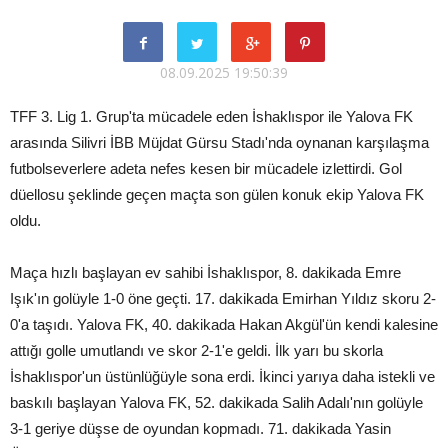
08.09.2025 19:50:39
TFF 3. Lig 1. Grup'ta mücadele eden İshaklıspor ile Yalova FK
arasında Silivri İBB Müjdat Gürsu Stadı'nda oynanan karşılaşma
futbolseverlere adeta nefes kesen bir mücadele izlettirdi. Gol
düellosu şeklinde geçen maçta son gülen konuk ekip Yalova FK
oldu.
Maça hızlı başlayan ev sahibi İshaklıspor, 8. dakikada Emre
Işık'ın golüyle 1-0 öne geçti. 17. dakikada Emirhan Yıldız skoru 2-
0'a taşıdı. Yalova FK, 40. dakikada Hakan Akgül'ün kendi kalesine
attığı golle umutlandı ve skor 2-1'e geldi. İlk yarı bu skorla
İshaklıspor'un üstünlüğüyle sona erdi. İkinci yarıya daha istekli ve
baskılı başlayan Yalova FK, 52. dakikada Salih Adalı'nın golüyle
3-1 geriye düşse de oyundan kopmadı. 71. dakikada Yasin