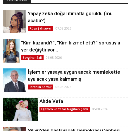
Yapay zeka doğal itimatla görüldü (mü
acaba?)
07.08.2026
Rüya Şahsuvar
“Kim kazandı?”, “Kim hizmet etti?” sorusuyla
yer değiştiriyor…
06.08.2026
Sevginar Sali
İşlemler yasaya uygun ancak memlekette
uyulacak yasa kalmamış
06.08.2026
İbrahim Kömür
Ahde Vefa
05.08.2026
Eğitmen ve Yazar Nagihan Şanlı
Silivri'den başlayacak Demokrasi Cephesi