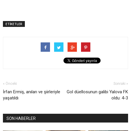
ETİKETLER
« Önceki
Sonraki »
İrfan Ermiş, anıları ve şiirleriyle
Gol düellosunun galibi Yalova FK
yaşatıldı
oldu: 4-3
SON HABERLER