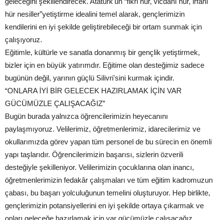
geleceğini şekillendirecek. Atatürk'ün “fikri hür, vicdanı hür, irfanı
hür nesiller”yetiştirme idealini temel alarak, gençlerimizin
kendilerini en iyi şekilde geliştirebileceği bir ortam sunmak için
çalışıyoruz.
Eğitimle, kültürle ve sanatla donanmış bir gençlik yetiştirmek,
bizler için en büyük yatırımdır. Eğitime olan desteğimiz sadece
bugünün değil, yarının güçlü Silivri'sini kurmak içindir.
“ONLARA İYİ BİR GELECEK HAZIRLAMAK İÇİN VAR
GÜCÜMÜZLE ÇALIŞACAĞIZ”
Bugün burada yalnızca öğrencilerimizin heyecanını
paylaşmıyoruz. Velilerimiz, öğretmenlerimiz, idarecilerimiz ve
okullarımızda görev yapan tüm personel de bu sürecin en önemli
yapı taşlarıdır. Öğrencilerimizin başarısı, sizlerin özverili
desteğiyle şekilleniyor. Velilerimizin çocuklarına olan inancı,
öğretmenlerimizin fedakâr çalışmaları ve tüm eğitim kadromuzun
çabası, bu başarı yolculuğunun temelini oluşturuyor. Hep birlikte,
gençlerimizin potansiyellerini en iyi şekilde ortaya çıkarmak ve
onları geleceğe hazırlamak için var gücümüzle çalışacağız.