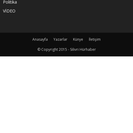
Politika
VİDEO
Anasayfa
Yazarlar
Künye
İletişim
© Copyright 2015 - Silivri Hürhaber