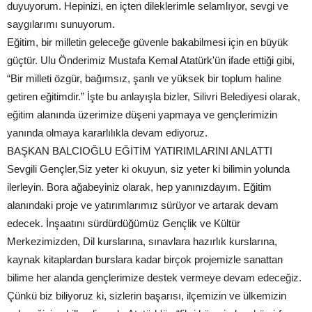
duyuyorum. Hepinizi, en içten dileklerimle selamlıyor, sevgi ve
saygılarımı sunuyorum.
Eğitim, bir milletin geleceğe güvenle bakabilmesi için en büyük
güçtür. Ulu Önderimiz Mustafa Kemal Atatürk'ün ifade ettiği gibi,
“Bir milleti özgür, bağımsız, şanlı ve yüksek bir toplum haline
getiren eğitimdir.” İşte bu anlayışla bizler, Silivri Belediyesi olarak,
eğitim alanında üzerimize düşeni yapmaya ve gençlerimizin
yanında olmaya kararlılıkla devam ediyoruz.
BAŞKAN BALCIOĞLU EĞİTİM YATIRIMLARINI ANLATTI
Sevgili Gençler,Siz yeter ki okuyun, siz yeter ki bilimin yolunda
ilerleyin. Bora ağabeyiniz olarak, hep yanınızdayım. Eğitim
alanındaki proje ve yatırımlarımız sürüyor ve artarak devam
edecek. İnşaatını sürdürdüğümüz Gençlik ve Kültür
Merkezimizden, Dil kurslarına, sınavlara hazırlık kurslarına,
kaynak kitaplardan burslara kadar birçok projemizle sanattan
bilime her alanda gençlerimize destek vermeye devam edeceğiz.
Çünkü biz biliyoruz ki, sizlerin başarısı, ilçemizin ve ülkemizin