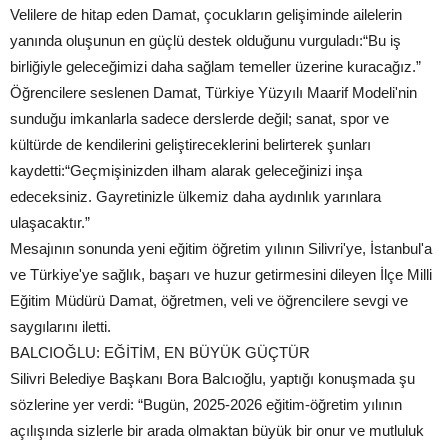
Velilere de hitap eden Damat, çocukların gelişiminde ailelerin
yanında oluşunun en güçlü destek olduğunu vurguladı:“Bu iş
birliğiyle geleceğimizi daha sağlam temeller üzerine kuracağız.”
Öğrencilere seslenen Damat, Türkiye Yüzyılı Maarif Modeli'nin
sunduğu imkanlarla sadece derslerde değil; sanat, spor ve
kültürde de kendilerini geliştireceklerini belirterek şunları
kaydetti:“Geçmişinizden ilham alarak geleceğinizi inşa
edeceksiniz. Gayretinizle ülkemiz daha aydınlık yarınlara
ulaşacaktır.”
Mesajının sonunda yeni eğitim öğretim yılının Silivri'ye, İstanbul'a
ve Türkiye'ye sağlık, başarı ve huzur getirmesini dileyen İlçe Milli
Eğitim Müdürü Damat, öğretmen, veli ve öğrencilere sevgi ve
saygılarını iletti.
BALCIOĞLU: EĞİTİM, EN BÜYÜK GÜÇTÜR
Silivri Belediye Başkanı Bora Balcıoğlu, yaptığı konuşmada şu
sözlerine yer verdi: “Bugün, 2025-2026 eğitim-öğretim yılının
açılışında sizlerle bir arada olmaktan büyük bir onur ve mutluluk