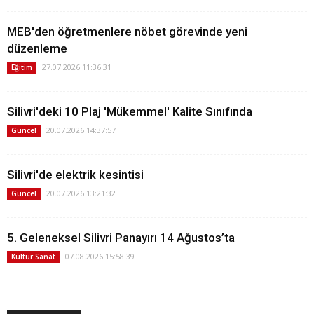
MEB'den öğretmenlere nöbet görevinde yeni
düzenleme
27.07.2026 11:36:31
Eğitim
Silivri'deki 10 Plaj 'Mükemmel' Kalite Sınıfında
20.07.2026 14:37:57
Güncel
Silivri'de elektrik kesintisi
20.07.2026 13:21:32
Güncel
5. Geleneksel Silivri Panayırı 14 Ağustos’ta
07.08.2026 15:58:39
Kültür Sanat