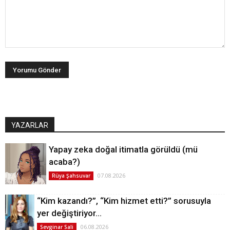
YAZARLAR
Yapay zeka doğal itimatla görüldü (mü
acaba?)
07.08.2026
Rüya Şahsuvar
“Kim kazandı?”, “Kim hizmet etti?” sorusuyla
yer değiştiriyor…
06.08.2026
Sevginar Sali