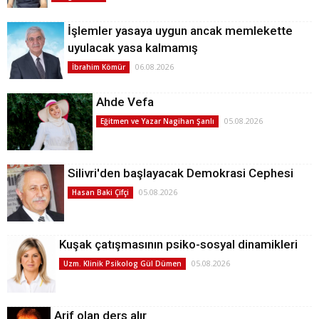
İşlemler yasaya uygun ancak memlekette
uyulacak yasa kalmamış
06.08.2026
İbrahim Kömür
Ahde Vefa
05.08.2026
Eğitmen ve Yazar Nagihan Şanlı
Silivri'den başlayacak Demokrasi Cephesi
05.08.2026
Hasan Baki Çifçi
Kuşak çatışmasının psiko-sosyal dinamikleri
05.08.2026
Uzm. Klinik Psikolog Gül Dümen
Arif olan ders alır