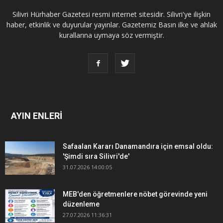
Silivri Hürhaber Gazetesi resmi internet sitesidir. Silivri'ye ilişkin
haber, etkinlik ve duyurular yayınlar. Gazetemiz Basın ilke ve ahlak
kurallarına uymaya söz vermiştir.
AYIN ENLERİ
Safaalan Kararı Danamandıra için emsal oldu:
'Şimdi sıra Silivri'de'
31.07.2026 14:00:05
MEB'den öğretmenlere nöbet görevinde yeni
düzenleme
27.07.2026 11:36:31