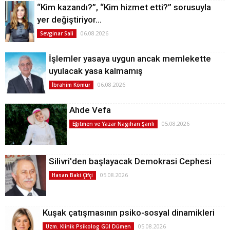
“Kim kazandı?”, “Kim hizmet etti?” sorusuyla
yer değiştiriyor…
06.08.2026
Sevginar Sali
İşlemler yasaya uygun ancak memlekette
uyulacak yasa kalmamış
06.08.2026
İbrahim Kömür
Ahde Vefa
05.08.2026
Eğitmen ve Yazar Nagihan Şanlı
Silivri'den başlayacak Demokrasi Cephesi
05.08.2026
Hasan Baki Çifçi
Kuşak çatışmasının psiko-sosyal dinamikleri
05.08.2026
Uzm. Klinik Psikolog Gül Dümen