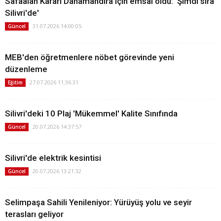
Safaalan Kararı Danamandıra için emsal oldu: 'Şimdi sıra
Silivri'de'
31.07.2026 14:00:05
Güncel
MEB'den öğretmenlere nöbet görevinde yeni
düzenleme
27.07.2026 11:36:31
Eğitim
Silivri'deki 10 Plaj 'Mükemmel' Kalite Sınıfında
20.07.2026 14:37:57
Güncel
Silivri'de elektrik kesintisi
20.07.2026 13:21:32
Güncel
Selimpaşa Sahili Yenileniyor: Yürüyüş yolu ve seyir
terasları geliyor