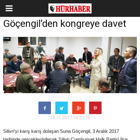
Göçengil’den kongreye davet
18.11.2017 10:53:16
Silivri'yi karış karış dolaşan Suna Göçengil, 3 Aralık 2017
tarihinde gerçekleştirilecek Silivri Cumhuriyet Halk Partisi İlçe