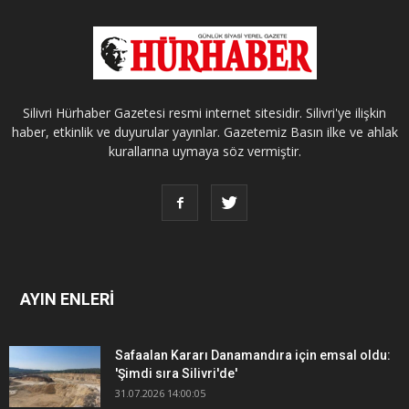
Silivri Hürhaber Gazetesi resmi internet sitesidir. Silivri'ye ilişkin
haber, etkinlik ve duyurular yayınlar. Gazetemiz Basın ilke ve ahlak
kurallarına uymaya söz vermiştir.
AYIN ENLERİ
Safaalan Kararı Danamandıra için emsal oldu:
'Şimdi sıra Silivri'de'
31.07.2026 14:00:05