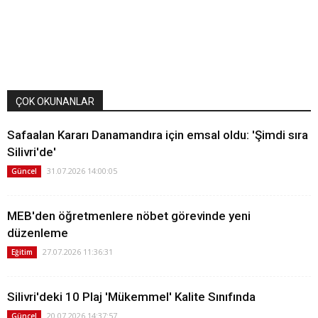
ÇOK OKUNANLAR
Safaalan Kararı Danamandıra için emsal oldu: 'Şimdi sıra
Silivri'de'
31.07.2026 14:00:05
Güncel
MEB'den öğretmenlere nöbet görevinde yeni
düzenleme
27.07.2026 11:36:31
Eğitim
Silivri'deki 10 Plaj 'Mükemmel' Kalite Sınıfında
20.07.2026 14:37:57
Güncel