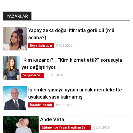
YAZARLAR
Yapay zeka doğal itimatla görüldü (mü
acaba?)
07.08.2026
Rüya Şahsuvar
“Kim kazandı?”, “Kim hizmet etti?” sorusuyla
yer değiştiriyor…
06.08.2026
Sevginar Sali
İşlemler yasaya uygun ancak memlekette
uyulacak yasa kalmamış
06.08.2026
İbrahim Kömür
Ahde Vefa
05.08.2026
Eğitmen ve Yazar Nagihan Şanlı