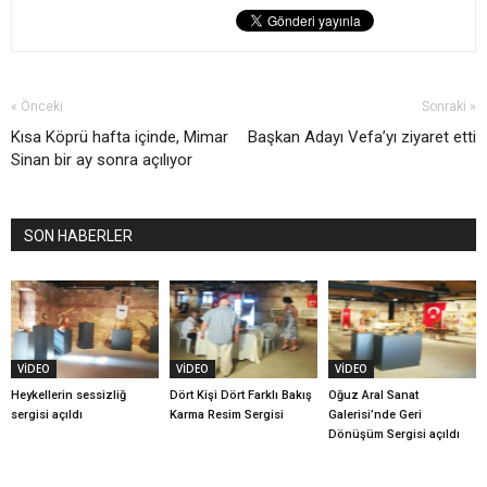
« Önceki
Sonraki »
Kısa Köprü hafta içinde, Mimar
Başkan Adayı Vefa’yı ziyaret etti
Sinan bir ay sonra açılıyor
SON HABERLER
VİDEO
VİDEO
VİDEO
Heykellerin sessizliğ
Dört Kişi Dört Farklı Bakış
Oğuz Aral Sanat
sergisi açıldı
Karma Resim Sergisi
Galerisi’nde Geri
Dönüşüm Sergisi açıldı