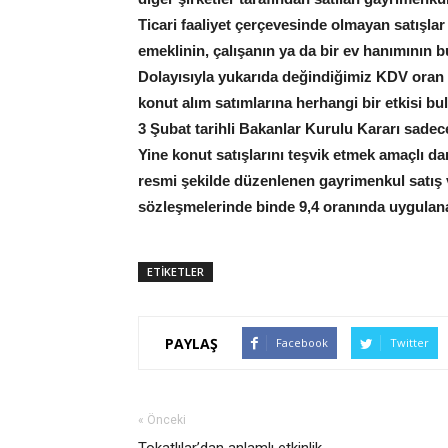
Ticari faaliyet çerçevesinde olmayan satışla
emeklinin, çalışanın ya da bir ev hanımının 
Dolayısıyla yukarıda değindiğimiz KDV oran u
konut alım satımlarına herhangi bir etkisi b
3 Şubat tarihli Bakanlar Kurulu Kararı sadece
Yine konut satışlarını teşvik etmek amaçlı d
resmi şekilde düzenlenen gayrimenkul satış v
sözleşmelerinde binde 9,4 oranında uygulanan d
ETİKETLER
PAYLAŞ
Facebook
Twitter
« Önceki