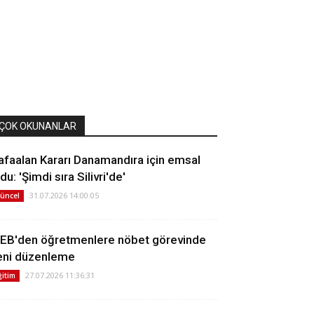
ÇOK OKUNANLAR
afaalan Kararı Danamandıra için emsal
du: 'Şimdi sıra Silivri'de'
31.07.2026 14:00:05
üncel
EB'den öğretmenlere nöbet görevinde
eni düzenleme
27.07.2026 11:36:31
ğitim