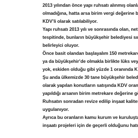
2013 yılından önce yapı ruhsatı alınmış olanl
olmadığına, hatta arsa birim vergi değerine 
KDV'li olarak satılabiliyor.
Yapı ruhsatı 2013 yılı ve sonrasında olan, n
tespitinde, bunların büyükşehir belediyesi sın
belirleyici oluyor.
Önce basit olandan başlayalım 150 metrekarey
ya da büyükşehir'de olmakla birlikte lüks vey
yok, eskiden olduğu gibi yüzde 1 oranında KDV
Şu anda ülkemizde 30 tane büyükşehir belediy
olarak yapılan konutların satışında KDV oranı
yapıldığı arsanın birim metrekare değerine g
Ruhsatın sonradan revize edilip inşaat kalit
uygulanıyor.
Ayrıca bu oranların kamu kurum ve kuruluştan 
inşaatı projeleri için de geçerli olduğunu hat