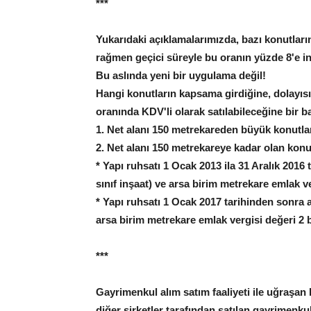
***
Yukarıdaki açıklamalarımızda, bazı konutlar
rağmen geçici süreyle bu oranın yüzde 8'e in
Bu aslında yeni bir uygulama değil!
Hangi konutların kapsama girdiğine, dolayıs
oranında KDV'li olarak satılabileceğine bir b
1. Net alanı 150 metrekareden büyük konutlar
2. Net alanı 150 metrekareye kadar olan konu
* Yapı ruhsatı 1 Ocak 2013 ila 31 Aralık 2016 
sınıf inşaat) ve arsa birim metrekare emlak ve
* Yapı ruhsatı 1 Ocak 2017 tarihinden sonra a
arsa birim metrekare emlak vergisi değeri 2 b
***
Gayrimenkul alım satım faaliyeti ile uğraşan k
diğer şirketler tarafından satılan gayrimenk