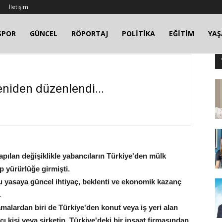
İletişim
SPOR
GÜNCEL
RÖPORTAJ
POLİTİKA
EĞİTİM
YA
niden düzenlendi...
ılan değişiklikle yabancıların Türkiye'den mülk
p yürürlüğe girmişti.
u yasaya güncel ihtiyaç, beklenti ve ekonomik kazanç
.
alardan biri de Türkiye'den konut veya iş yeri alan
cı kişi veya şirketin, Türkiye'deki bir inşaat firmasından