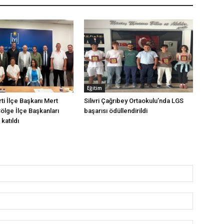
Eğitim
arti İlçe Başkanı Mert
Silivri Çağrıbey Ortaokulu’nda LGS
Bölge İlçe Başkanları
başarısı ödüllendirildi
katıldı