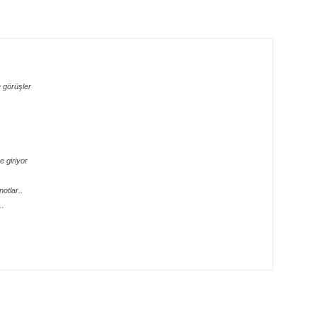
 görüşler
 giriyor
otlar..
e…