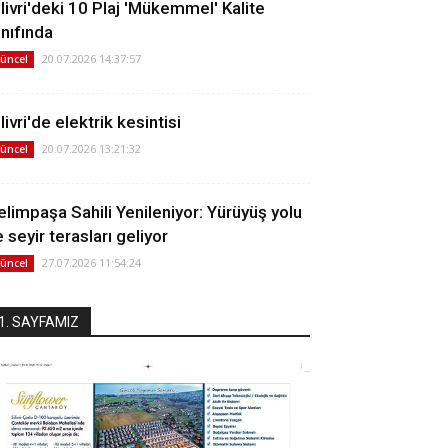
ilivri'deki 10 Plaj 'Mükemmel' Kalite
ınıfında
20.07.2026 14:37:57
üncel
livri'de elektrik kesintisi
20.07.2026 13:21:32
üncel
elimpaşa Sahili Yenileniyor: Yürüyüş yolu
 seyir terasları geliyor
27.07.2026 11:54:24
üncel
1. SAYFAMIZ