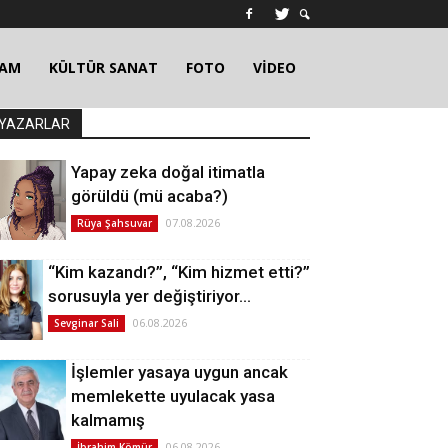
ŞAM
KÜLTÜR SANAT
FOTO
VİDEO
YAZARLAR
Yapay zeka doğal itimatla
görüldü (mü acaba?)
07.08.2026
Rüya Şahsuvar
“Kim kazandı?”, “Kim hizmet etti?”
sorusuyla yer değiştiriyor…
06.08.2026
Sevginar Sali
İşlemler yasaya uygun ancak
memlekette uyulacak yasa
kalmamış
06.08.2026
İbrahim Kömür