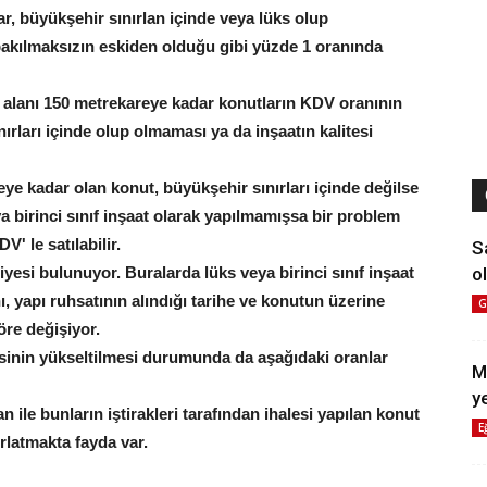
ar, büyükşehir sınırlan içinde veya lüks olup
bakılmaksızın eskiden olduğu gibi yüzde 1 oranında
et alanı 150 metrekareye kadar konutların KDV oranının
ırları içinde olup olmaması ya da inşaatın kalitesi
e kadar olan konut, büyükşehir sınırları içinde değilse
a birinci sınıf inşaat olarak yapılmamışsa bir problem
' le satılabilir.
S
ol
esi bulunuyor. Buralarda lüks veya birinci sınıf inşaat
, yapı ruhsatının alındığı tarihe ve konutun üzerine
G
öre değişiyor.
esinin yükseltilmesi durumunda da aşağıdaki oranlar
M
y
ile bunların iştirakleri tarafından ihalesi yapılan konut
E
ırlatmakta fayda var.