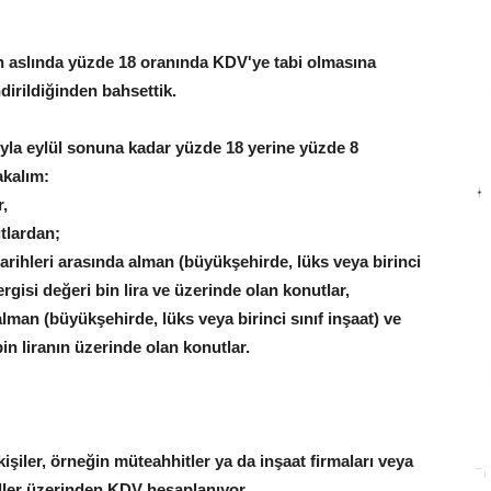
ın aslında yüzde 18 oranında KDV'ye tabi olmasına
dirildiğinden bahsettik.
ıyla eylül sonuna kadar yüzde 18 yerine yüzde 8
akalım:
,
tlardan;
tarihleri arasında alman (büyükşehirde, lüks veya birinci
rgisi değeri bin lira ve üzerinde olan konutlar,
lman (büyükşehirde, lüks veya birinci sınıf inşaat) ve
in liranın üzerinde olan konutlar.
işiler, örneğin müteahhitler ya da inşaat firmaları veya
uller üzerinden KDV hesaplanıyor.