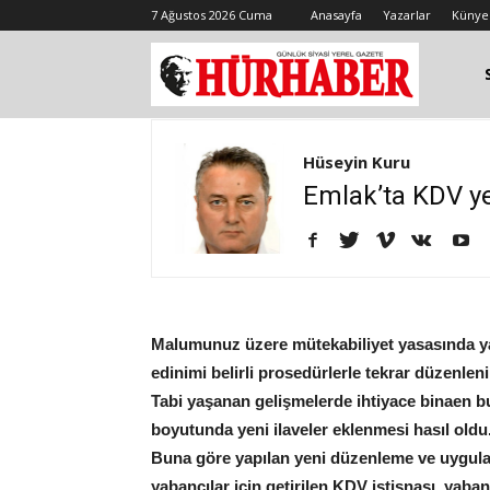
7 Ağustos 2026 Cuma
Anasayfa
Yazarlar
Künye
Hüseyin Kuru
Emlak’ta KDV ye
Malumunuz üzere mütekabiliyet yasasında yap
edinimi belirli prosedürlerle tekrar düzenleni
Tabi yaşanan gelişmelerde ihtiyace binaen b
boyutunda yeni ilaveler eklenmesi hasıl oldu
Buna göre yapılan yeni düzenleme ve uygulam
yabancılar için getirilen KDV istisnası, yaban