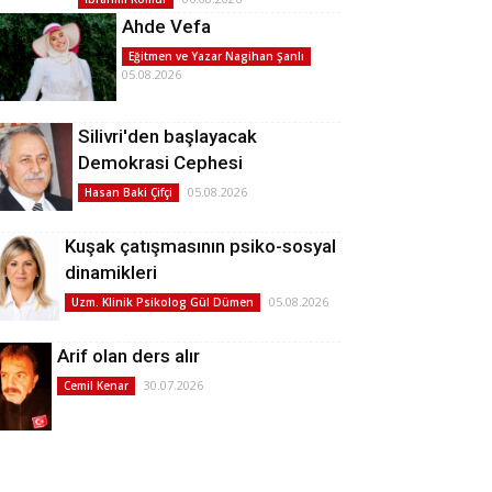
Ahde Vefa
Eğitmen ve Yazar Nagihan Şanlı
05.08.2026
Silivri'den başlayacak
Demokrasi Cephesi
05.08.2026
Hasan Baki Çifçi
Kuşak çatışmasının psiko-sosyal
dinamikleri
05.08.2026
Uzm. Klinik Psikolog Gül Dümen
Arif olan ders alır
30.07.2026
Cemil Kenar