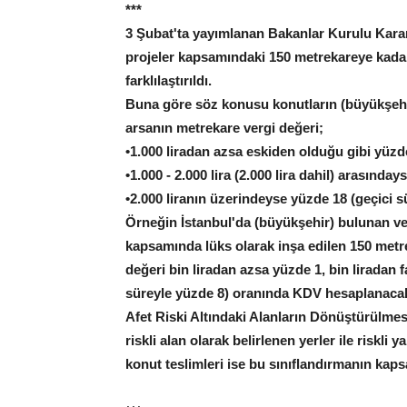
***
3 Şubat'ta yayımlanan Bakanlar Kurulu Kararı
projeler kapsamındaki 150 metrekareye kadar 
farklılaştırıldı.
Buna göre söz konusu konutların (büyükşehir 
arsanın metrekare vergi değeri;
•1.000 liradan azsa eskiden olduğu gibi yüzd
•1.000 - 2.000 lira (2.000 lira dahil) arasınday
•2.000 liranın üzerindeyse yüzde 18 (geçici
Örneğin İstanbul'da (büyükşehir) bulunan ve y
kapsamında lüks olarak inşa edilen 150 metr
değeri bin liradan azsa yüzde 1, bin liradan f
süreyle yüzde 8) oranında KDV hesaplanaca
Afet Riski Altındaki Alanların Dönüştürülme
riskli alan olarak belirlenen yerler ile riskl
konut teslimleri ise bu sınıflandırmanın kap