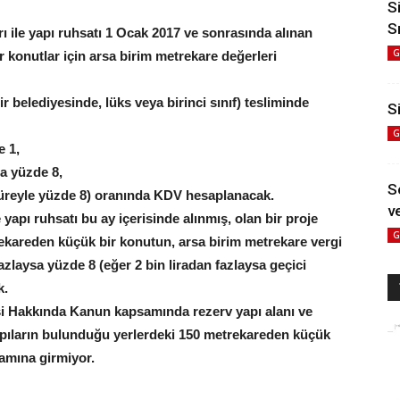
S
S
 ile yapı ruhsatı 1 Ocak 2017 ve sonrasında alınan
G
konutlar için arsa birim metrekare değerleri
belediyesinde, lüks veya birinci sınıf) tesliminde
Si
G
e 1,
sa yüzde 8,
S
 süreyle yüzde 8) oranında KDV hesaplanacak.
ve
apı ruhsatı bu ay içerisinde alınmış, olan bir proje
G
ekareden küçük bir konutun, arsa birim metrekare vergi
azlaysa yüzde 8 (eğer 2 bin liradan fazlaysa geçici
k.
si Hakkında Kanun kapsamında rezerv yapı alanı ve
i yapıların bulunduğu yerlerdeki 150 metrekareden küçük
samına girmiyor.