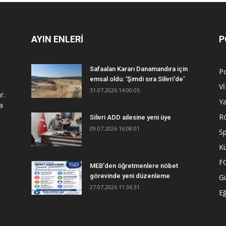
AYIN ENLERİ
P
Safaalan Kararı Danamandıra için
Po
emsal oldu: 'Şimdi sıra Silivri'de'
V
31.07.2026 14:00:05
r.
Y
a
R
Silivri ADD ailesine yeni üye
09.07.2026 16:08:01
S
Kü
F
MEB'den öğretmenlere nöbet
görevinde yeni düzenleme
G
27.07.2026 11:36:31
Eğ