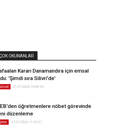
ÇOK OKUNANLAR
afaalan Kararı Danamandıra için emsal
du: 'Şimdi sıra Silivri'de'
31.07.2026 14:00:05
üncel
EB'den öğretmenlere nöbet görevinde
eni düzenleme
27.07.2026 11:36:31
ğitim