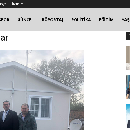
ünye
İletişim
SPOR
GÜNCEL
RÖPORTAJ
POLİTİKA
EĞİTİM
YA
lar