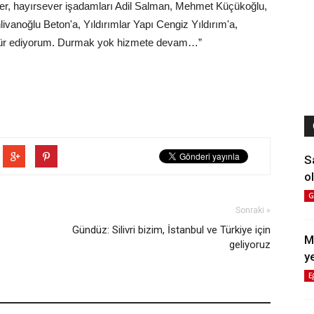
er, hayırsever işadamları Adil Salman, Mehmet Küçükoğlu,
vanoğlu Beton'a, Yıldırımlar Yapı Cengiz Yıldırım'a,
kür ediyorum. Durmak yok hizmete devam…”
S
ol
G
Sonraki »
Gündüz: Silivri bizim, İstanbul ve Türkiye için
M
geliyoruz
y
E