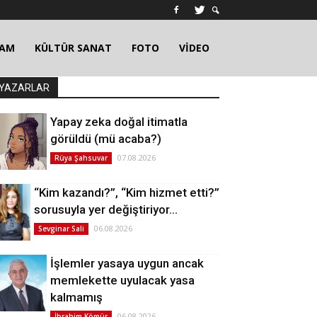
ŞAM
KÜLTÜR SANAT
FOTO
VİDEO
YAZARLAR
Yapay zeka doğal itimatla
görüldü (mü acaba?)
07.08.2026
Rüya Şahsuvar
“Kim kazandı?”, “Kim hizmet etti?”
sorusuyla yer değiştiriyor…
06.08.2026
Sevginar Sali
İşlemler yasaya uygun ancak
memlekette uyulacak yasa
kalmamış
06.08.2026
İbrahim Kömür