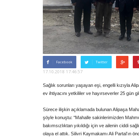
Facebook
Twitter
17.10.2018 17:46:57
Sağlık sorunları yaşayan eşi, engelli kızıyla 
ev ihtiyacını yetkililer ve hayırseverler 25 gün gib
Sürece ilişkin açıklamada bulunan Alipaşa Maha
şöyle konuştu: “Mahalle sakinlerimizden Mahmut
bakımsızlıktan yıkıldığı için ve ailenin ciddi sağl
olaya el attık. Silivri Kaymakamı Ali Partal'ın ö