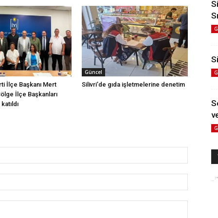
S
S
G
Si
Güncel
G
arti İlçe Başkanı Mert
Silivri’de gıda işletmelerine denetim
Bölge İlçe Başkanları
S
katıldı
ve
G