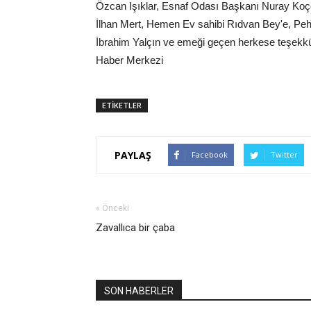
Özcan Işıklar, Esnaf Odası Başkanı Nuray Koç
İlhan Mert, Hemen Ev sahibi Rıdvan Bey'e, Pehli
İbrahim Yalçın ve emeği geçen herkese teşek
Haber Merkezi
ETİKETLER
PAYLAŞ
Facebook
Twitter
« Önceki
Zavallıca bir çaba
SON HABERLER