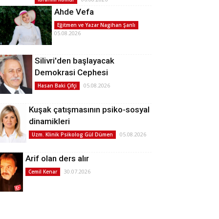
Ahde Vefa
Eğitmen ve Yazar Nagihan Şanlı
05.08.2026
Silivri'den başlayacak
Demokrasi Cephesi
05.08.2026
Hasan Baki Çifçi
Kuşak çatışmasının psiko-sosyal
dinamikleri
05.08.2026
Uzm. Klinik Psikolog Gül Dümen
Arif olan ders alır
30.07.2026
Cemil Kenar