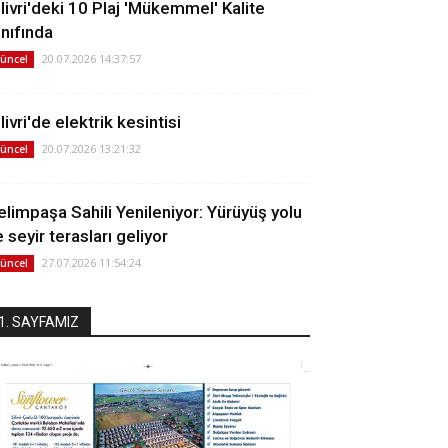
ilivri'deki 10 Plaj 'Mükemmel' Kalite
ınıfında
20.07.2026 14:37:57
üncel
livri'de elektrik kesintisi
20.07.2026 13:21:32
üncel
elimpaşa Sahili Yenileniyor: Yürüyüş yolu
 seyir terasları geliyor
27.07.2026 11:54:24
üncel
1. SAYFAMIZ