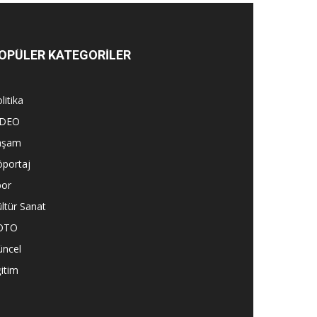
OPÜLER KATEGORİLER
litika
İDEO
aşam
öportaj
por
ltür Sanat
OTO
üncel
itim