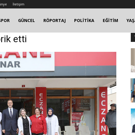
ünye
İletişim
SPOR
GÜNCEL
RÖPORTAJ
POLİTİKA
EĞİTİM
YA
ik etti