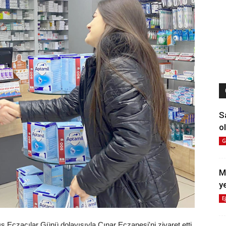
S
ol
G
M
y
E
s Eczacılar Günü dolayısıyla Çınar Eczanesi'ni ziyaret etti.