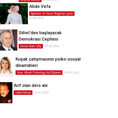
Ahde Vefa
Eğitmen ve Yazar Nagihan Şanlı
05.08.2026
Silivri'den başlayacak
Demokrasi Cephesi
05.08.2026
Hasan Baki Çifçi
Kuşak çatışmasının psiko-sosyal
dinamikleri
05.08.2026
Uzm. Klinik Psikolog Gül Dümen
Arif olan ders alır
30.07.2026
Cemil Kenar