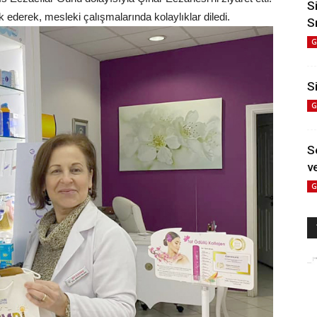
S
 ederek, mesleki çalışmalarında kolaylıklar diledi.
S
G
Si
G
S
ve
G