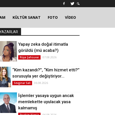
ŞAM
KÜLTÜR SANAT
FOTO
VİDEO
YAZARLAR
Yapay zeka doğal itimatla
görüldü (mü acaba?)
07.08.2026
Rüya Şahsuvar
“Kim kazandı?”, “Kim hizmet etti?”
sorusuyla yer değiştiriyor…
06.08.2026
Sevginar Sali
İşlemler yasaya uygun ancak
memlekette uyulacak yasa
kalmamış
06.08.2026
İbrahim Kömür