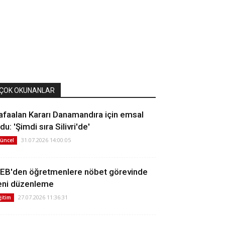
ÇOK OKUNANLAR
afaalan Kararı Danamandıra için emsal
du: 'Şimdi sıra Silivri'de'
31.07.2026 14:00:05
üncel
EB'den öğretmenlere nöbet görevinde
eni düzenleme
27.07.2026 11:36:31
ğitim