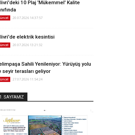
ilivri'deki 10 Plaj 'Mükemmel' Kalite
ınıfında
20.07.2026 14:37:57
üncel
livri'de elektrik kesintisi
20.07.2026 13:21:32
üncel
elimpaşa Sahili Yenileniyor: Yürüyüş yolu
 seyir terasları geliyor
27.07.2026 11:54:24
üncel
1. SAYFAMIZ