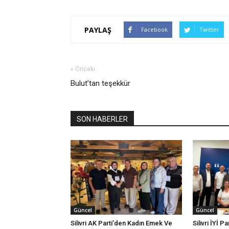
PAYLAŞ
Facebook
Twitter
« Önceki
Bulut’tan teşekkür
SON HABERLER
Güncel
Güncel
Silivri AK Parti’den Kadın Emek Ve
Silivri İYİ P