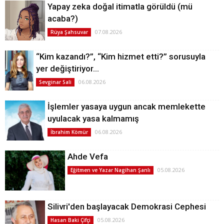
Yapay zeka doğal itimatla görüldü (mü
acaba?)
07.08.2026
Rüya Şahsuvar
“Kim kazandı?”, “Kim hizmet etti?” sorusuyla
yer değiştiriyor…
06.08.2026
Sevginar Sali
İşlemler yasaya uygun ancak memlekette
uyulacak yasa kalmamış
06.08.2026
İbrahim Kömür
Ahde Vefa
05.08.2026
Eğitmen ve Yazar Nagihan Şanlı
Silivri'den başlayacak Demokrasi Cephesi
05.08.2026
Hasan Baki Çifçi