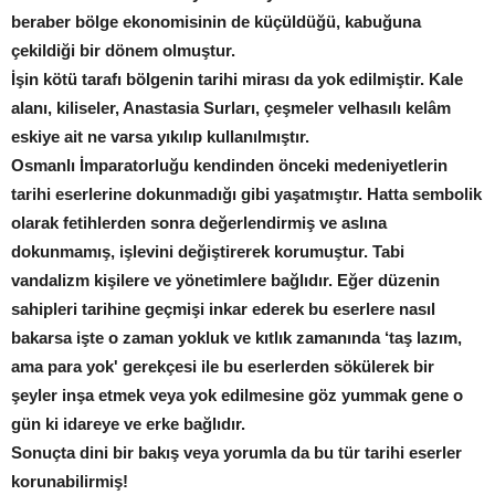
beraber bölge ekonomisinin de küçüldüğü, kabuğuna
çekildiği bir dönem olmuştur.
İşin kötü tarafı bölgenin tarihi mirası da yok edilmiştir. Kale
alanı, kiliseler, Anastasia Surları, çeşmeler velhasılı kelâm
eskiye ait ne varsa yıkılıp kullanılmıştır.
Osmanlı İmparatorluğu kendinden önceki medeniyetlerin
tarihi eserlerine dokunmadığı gibi yaşatmıştır. Hatta sembolik
olarak fetihlerden sonra değerlendirmiş ve aslına
dokunmamış, işlevini değiştirerek korumuştur. Tabi
vandalizm kişilere ve yönetimlere bağlıdır. Eğer düzenin
sahipleri tarihine geçmişi inkar ederek bu eserlere nasıl
bakarsa işte o zaman yokluk ve kıtlık zamanında ‘taş lazım,
ama para yok' gerekçesi ile bu eserlerden sökülerek bir
şeyler inşa etmek veya yok edilmesine göz yummak gene o
gün ki idareye ve erke bağlıdır.
Sonuçta dini bir bakış veya yorumla da bu tür tarihi eserler
korunabilirmiş!