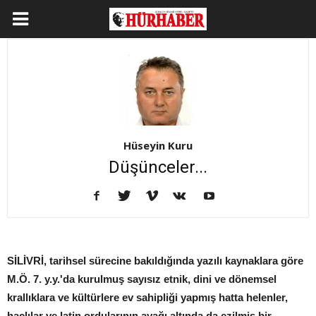
Hüseyin Kuru
Düşünceler...
SİLİVRİ, tarihsel sürecine bakıldığında yazılı kaynaklara göre
M.Ö. 7. y.y.'da kurulmuş sayısız etnik, dini ve dönemsel
krallıklara ve kültürlere ev sahipliği yapmış hatta helenler,
haçlılar ve latin ordularının ayağı altında da ezilmiş bir