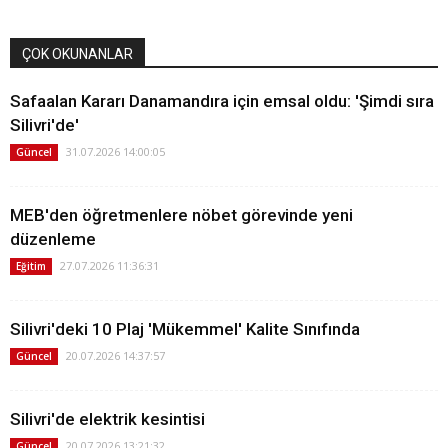
ÇOK OKUNANLAR
Safaalan Kararı Danamandıra için emsal oldu: 'Şimdi sıra
Silivri'de'
31.07.2026 14:00:05
Güncel
MEB'den öğretmenlere nöbet görevinde yeni
düzenleme
27.07.2026 11:36:31
Eğitim
Silivri'deki 10 Plaj 'Mükemmel' Kalite Sınıfında
20.07.2026 14:37:57
Güncel
Silivri'de elektrik kesintisi
20.07.2026 13:21:32
Güncel