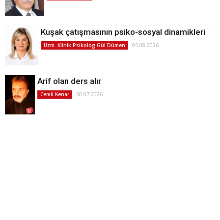
Kuşak çatışmasının psiko-sosyal dinamikleri
05.08.2026
Uzm. Klinik Psikolog Gül Dümen
Arif olan ders alır
30.07.2026
Cemil Kenar