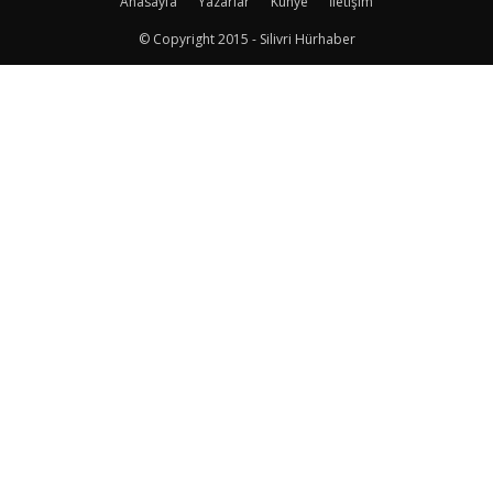
Anasayfa
Yazarlar
Künye
İletişim
© Copyright 2015 - Silivri Hürhaber