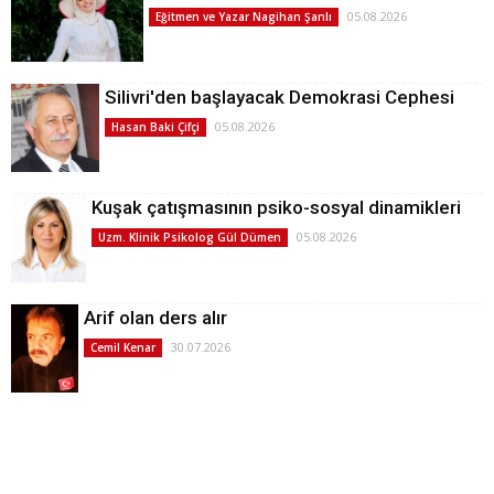
05.08.2026
Eğitmen ve Yazar Nagihan Şanlı
Silivri'den başlayacak Demokrasi Cephesi
05.08.2026
Hasan Baki Çifçi
Kuşak çatışmasının psiko-sosyal dinamikleri
05.08.2026
Uzm. Klinik Psikolog Gül Dümen
Arif olan ders alır
30.07.2026
Cemil Kenar