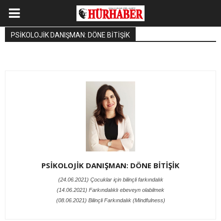
PSİKOLOJİK DANIŞMAN: DÖNE BİTİŞİK
PSİKOLOJİK DANIŞMAN: DÖNE BİTİŞİK
(24.06.2021) Çocuklar için bilinçli farkındalık
(14.06.2021) Farkındalıklı ebeveyn olabilmek
(08.06.2021) Bilinçli Farkındalık (Mindfulness)