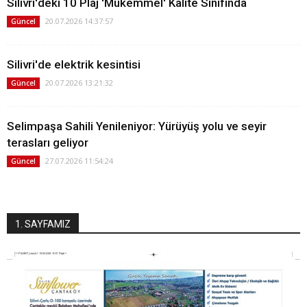
Silivri'deki 10 Plaj 'Mükemmel' Kalite Sınıfında
20.07.2026 14:37:57
Güncel
Silivri'de elektrik kesintisi
20.07.2026 13:21:32
Güncel
Selimpaşa Sahili Yenileniyor: Yürüyüş yolu ve seyir
terasları geliyor
27.07.2026 11:54:24
Güncel
1. SAYFAMIZ