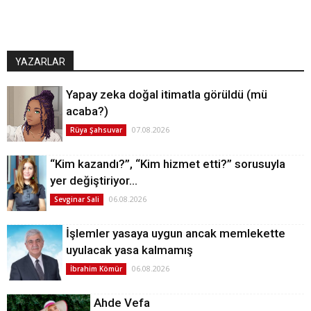
YAZARLAR
Yapay zeka doğal itimatla görüldü (mü
acaba?)
07.08.2026
Rüya Şahsuvar
“Kim kazandı?”, “Kim hizmet etti?” sorusuyla
yer değiştiriyor…
06.08.2026
Sevginar Sali
İşlemler yasaya uygun ancak memlekette
uyulacak yasa kalmamış
06.08.2026
İbrahim Kömür
Ahde Vefa