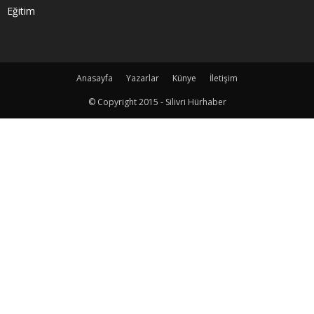
Eğitim
Anasayfa
Yazarlar
Künye
İletişim
© Copyright 2015 - Silivri Hürhaber