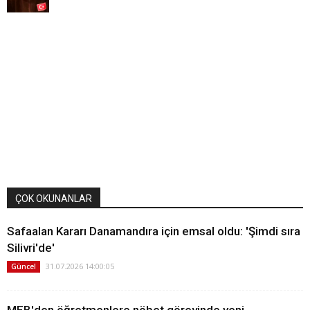
ÇOK OKUNANLAR
Safaalan Kararı Danamandıra için emsal oldu: 'Şimdi sıra
Silivri'de'
31.07.2026 14:00:05
Güncel
MEB'den öğretmenlere nöbet görevinde yeni