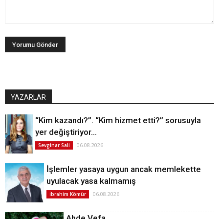
YAZARLAR
“Kim kazandı?”. “Kim hizmet etti?” sorusuyla
yer değiştiriyor…
06.08.2026
Sevginar Sali
İşlemler yasaya uygun ancak memlekette
uyulacak yasa kalmamış
06.08.2026
İbrahim Kömür
Ahde Vefa