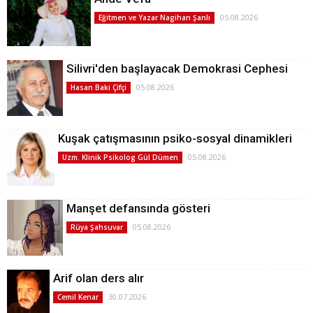
05.08.2026
Eğitmen ve Yazar Nagihan Şanlı
Silivri'den başlayacak Demokrasi Cephesi
05.08.2026
Hasan Baki Çifçi
Kuşak çatışmasının psiko-sosyal dinamikleri
05.08.2026
Uzm. Klinik Psikolog Gül Dümen
Manşet defansında gösteri
05.08.2026
Rüya Şahsuvar
Arif olan ders alır
30.07.2026
Cemil Kenar