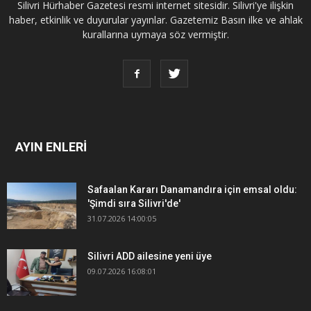
Silivri Hürhaber Gazetesi resmi internet sitesidir. Silivri'ye ilişkin
haber, etkinlik ve duyurular yayınlar. Gazetemiz Basın ilke ve ahlak
kurallarına uymaya söz vermiştir.
AYIN ENLERİ
Safaalan Kararı Danamandıra için emsal oldu:
'Şimdi sıra Silivri'de'
31.07.2026 14:00:05
Silivri ADD ailesine yeni üye
09.07.2026 16:08:01