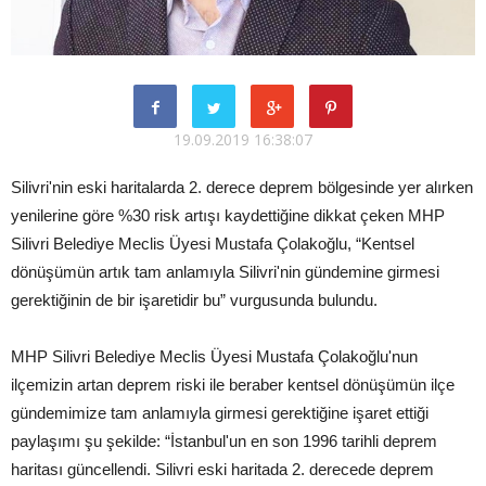
19.09.2019 16:38:07
Silivri'nin eski haritalarda 2. derece deprem bölgesinde yer alırken
yenilerine göre %30 risk artışı kaydettiğine dikkat çeken MHP
Silivri Belediye Meclis Üyesi Mustafa Çolakoğlu, “Kentsel
dönüşümün artık tam anlamıyla Silivri'nin gündemine girmesi
gerektiğinin de bir işaretidir bu” vurgusunda bulundu.
MHP Silivri Belediye Meclis Üyesi Mustafa Çolakoğlu'nun
ilçemizin artan deprem riski ile beraber kentsel dönüşümün ilçe
gündemimize tam anlamıyla girmesi gerektiğine işaret ettiği
paylaşımı şu şekilde: “İstanbul'un en son 1996 tarihli deprem
haritası güncellendi. Silivri eski haritada 2. derecede deprem