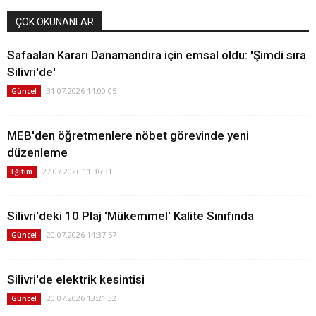
ÇOK OKUNANLAR
Safaalan Kararı Danamandıra için emsal oldu: 'Şimdi sıra
Silivri'de'
31.07.2026 14:00:05
Güncel
MEB'den öğretmenlere nöbet görevinde yeni
düzenleme
27.07.2026 11:36:31
Eğitim
Silivri'deki 10 Plaj 'Mükemmel' Kalite Sınıfında
20.07.2026 14:37:57
Güncel
Silivri'de elektrik kesintisi
20.07.2026 13:21:32
Güncel