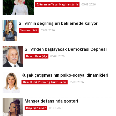
05.08.2026
Eğitmen ve Yazar Nagihan Şanlı
Silivri’nin seçilmişleri beklemede kalıyor
05.08.2026
Sevginar Sali
Silivri'den başlayacak Demokrasi Cephesi
05.08.2026
Hasan Baki Çifçi
Kuşak çatışmasının psiko-sosyal dinamikleri
05.08.2026
Uzm. Klinik Psikolog Gül Dümen
Manşet defansında gösteri
05.08.2026
Rüya Şahsuvar