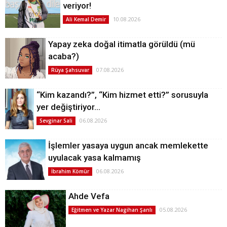
veriyor!
10.08.2026
Ali Kemal Demir
Yapay zeka doğal itimatla görüldü (mü
acaba?)
07.08.2026
Rüya Şahsuvar
“Kim kazandı?”, “Kim hizmet etti?” sorusuyla
yer değiştiriyor…
06.08.2026
Sevginar Sali
İşlemler yasaya uygun ancak memlekette
uyulacak yasa kalmamış
06.08.2026
İbrahim Kömür
Ahde Vefa
05.08.2026
Eğitmen ve Yazar Nagihan Şanlı