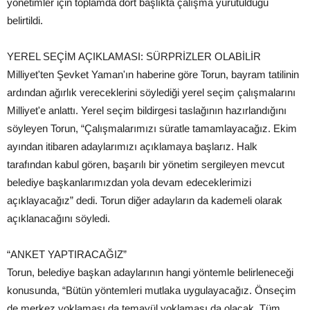
yönetimler için toplamda dört başlıkta çalışma yürütüldüğü
belirtildi.
YEREL SEÇİM AÇIKLAMASI: SÜRPRİZLER OLABİLİR
Milliyet'ten Şevket Yaman'ın haberine göre Torun, bayram tatilinin
ardından ağırlık vereceklerini söylediği yerel seçim çalışmalarını
Milliyet'e anlattı. Yerel seçim bildirgesi taslağının hazırlandığını
söyleyen Torun, “Çalışmalarımızı süratle tamamlayacağız. Ekim
ayından itibaren adaylarımızı açıklamaya başlarız. Halk
tarafından kabul gören, başarılı bir yönetim sergileyen mevcut
belediye başkanlarımızdan yola devam edeceklerimizi
açıklayacağız” dedi. Torun diğer adayların da kademeli olarak
açıklanacağını söyledi.
“ANKET YAPTIRACAĞIZ”
Torun, belediye başkan adaylarının hangi yöntemle belirleneceği
konusunda, “Bütün yöntemleri mutlaka uygulayacağız. Önseçim
de merkez yoklaması da temayül yoklaması da olacak. Tüm