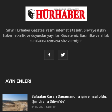
Silivri Hürhaber Gazetesi resmi internet sitesidir. Silivri'ye ilişkin
haber, etkinlik ve duyurular yayınlar. Gazetemiz Basın ilke ve ahlak
kurallarına uymaya söz vermiştir.
AYIN ENLERİ
Safaalan Kararı Danamandıra için emsal oldu:
'Şimdi sıra Silivri'de'
31.07.2026 14:00:05