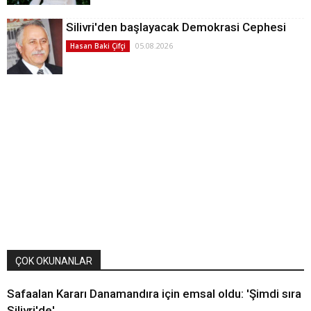
Silivri'den başlayacak Demokrasi Cephesi
05.08.2026
Hasan Baki Çifçi
ÇOK OKUNANLAR
Safaalan Kararı Danamandıra için emsal oldu: 'Şimdi sıra
Silivri'de'