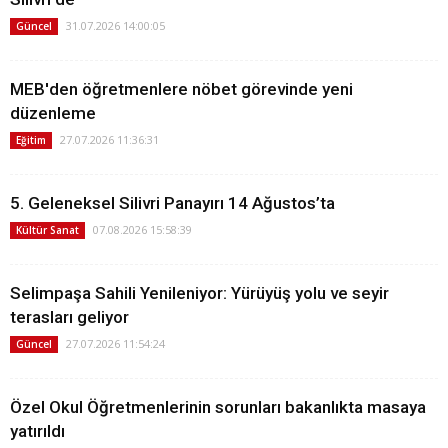
31.07.2026 14:00:05
Güncel
MEB'den öğretmenlere nöbet görevinde yeni
düzenleme
27.07.2026 11:36:31
Eğitim
5. Geleneksel Silivri Panayırı 14 Ağustos’ta
07.08.2026 15:58:39
Kültür Sanat
Selimpaşa Sahili Yenileniyor: Yürüyüş yolu ve seyir
terasları geliyor
27.07.2026 11:54:24
Güncel
Özel Okul Öğretmenlerinin sorunları bakanlıkta masaya
yatırıldı