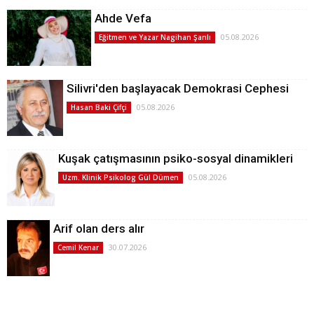
Ahde Vefa
05.08.2026
Eğitmen ve Yazar Nagihan Şanlı
Silivri'den başlayacak Demokrasi Cephesi
05.08.2026
Hasan Baki Çifçi
Kuşak çatışmasının psiko-sosyal dinamikleri
05.08.2026
Uzm. Klinik Psikolog Gül Dümen
Arif olan ders alır
30.07.2026
Cemil Kenar