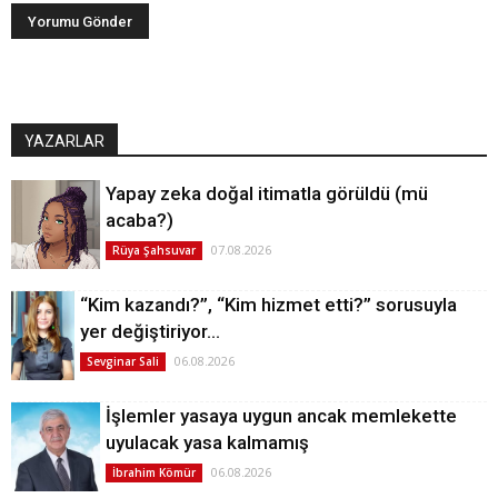
YAZARLAR
Yapay zeka doğal itimatla görüldü (mü
acaba?)
07.08.2026
Rüya Şahsuvar
“Kim kazandı?”, “Kim hizmet etti?” sorusuyla
yer değiştiriyor…
06.08.2026
Sevginar Sali
İşlemler yasaya uygun ancak memlekette
uyulacak yasa kalmamış
06.08.2026
İbrahim Kömür