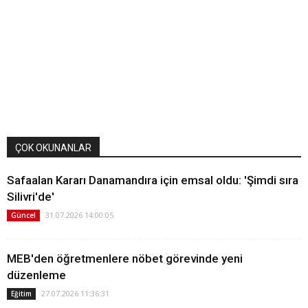
ÇOK OKUNANLAR
Safaalan Kararı Danamandıra için emsal oldu: 'Şimdi sıra
Silivri'de'
31.07.2026 14:00:05
Güncel
MEB'den öğretmenlere nöbet görevinde yeni
düzenleme
27.07.2026 11:36:31
Eğitim