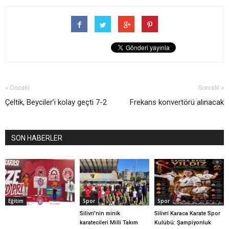
« Önceki
Sonraki »
Çeltik, Beyciler’i kolay geçti 7-2
Frekans konvertörü alınacak
SON HABERLER
Eğitim
Spor
Spor
Silivri'nin minik
Silivri Karaca Karate Spor
karatecileri Milli Takım
Kulübü: Şampiyonluk