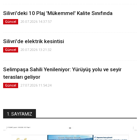
Silivri'deki 10 Plaj 'Mükemmel' Kalite Sınıfında
20.07.2026 14:37:57
Güncel
Silivri'de elektrik kesintisi
20.07.2026 13:21:32
Güncel
Selimpaşa Sahili Yenileniyor: Yürüyüş yolu ve seyir
terasları geliyor
27.07.2026 11:54:24
Güncel
1. SAYFAMIZ