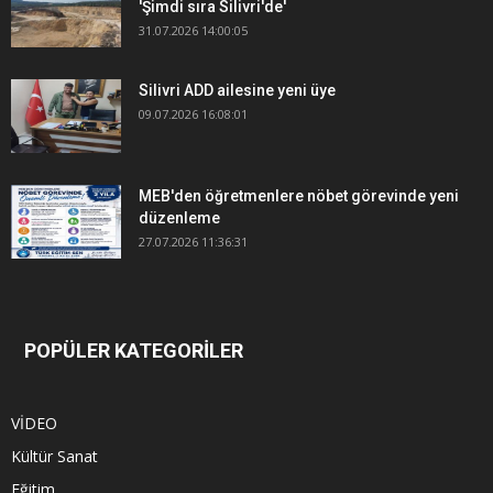
'Şimdi sıra Silivri'de'
31.07.2026 14:00:05
Silivri ADD ailesine yeni üye
09.07.2026 16:08:01
MEB'den öğretmenlere nöbet görevinde yeni
düzenleme
27.07.2026 11:36:31
POPÜLER KATEGORİLER
VİDEO
Kültür Sanat
Eğitim