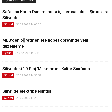
Safaalan Kararı Danamandıra için emsal oldu: 'Şimdi sıra
Silivri'de'
31.07.2026 14:00:05
Güncel
MEB'den öğretmenlere nöbet görevinde yeni
düzenleme
27.07.2026 11:36:31
Eğitim
Silivri'deki 10 Plaj 'Mükemmel' Kalite Sınıfında
20.07.2026 14:37:57
Güncel
Silivri'de elektrik kesintisi
20.07.2026 13:21:32
Güncel