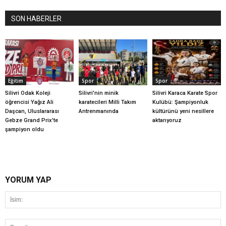
SON HABERLER
Eğitim
Spor
Spor
Silivri Odak Koleji
Silivri'nin minik
Silivri Karaca Karate Spor
öğrencisi Yağız Ali
karatecileri Milli Takım
Kulübü: Şampiyonluk
Daşcan, Uluslararası
Antrenmanında
kültürünü yeni nesillere
Gebze Grand Prix'te
aktarıyoruz
şampiyon oldu
YORUM YAP