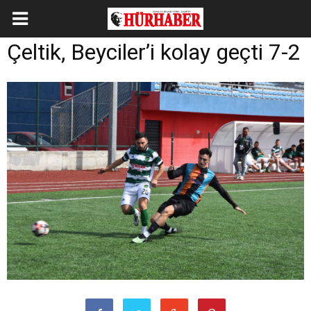
Çeltik, Beyciler’i kolay geçti 7-2