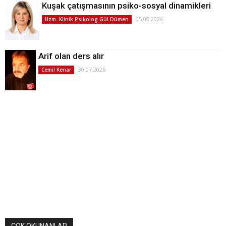
Kuşak çatışmasının psiko-sosyal dinamikleri
05.08.2026
Uzm. Klinik Psikolog Gül Dümen
Arif olan ders alır
30.07.2026
Cemil Kenar
ÇOK OKUNANLAR