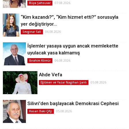
07.08.2026
Rüya Şahsuvar
“Kim kazandı?”, “Kim hizmet etti?” sorusuyla
yer değiştiriyor…
06.08.2026
Sevginar Sali
İşlemler yasaya uygun ancak memlekette
uyulacak yasa kalmamış
06.08.2026
İbrahim Kömür
Ahde Vefa
05.08.2026
Eğitmen ve Yazar Nagihan Şanlı
Silivri'den başlayacak Demokrasi Cephesi
05.08.2026
Hasan Baki Çifçi