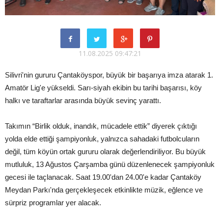
11.08.2025 09:47:21
Silivri'nin gururu Çantaköyspor, büyük bir başarıya imza atarak 1.
Amatör Lig'e yükseldi. Sarı-siyah ekibin bu tarihi başarısı, köy
halkı ve taraftarlar arasında büyük sevinç yarattı.
Takımın “Birlik olduk, inandık, mücadele ettik” diyerek çıktığı
yolda elde ettiği şampiyonluk, yalnızca sahadaki futbolcuların
değil, tüm köyün ortak gururu olarak değerlendiriliyor. Bu büyük
mutluluk, 13 Ağustos Çarşamba günü düzenlenecek şampiyonluk
gecesi ile taçlanacak. Saat 19.00'dan 24.00'e kadar Çantaköy
Meydan Parkı'nda gerçekleşecek etkinlikte müzik, eğlence ve
sürpriz programlar yer alacak.