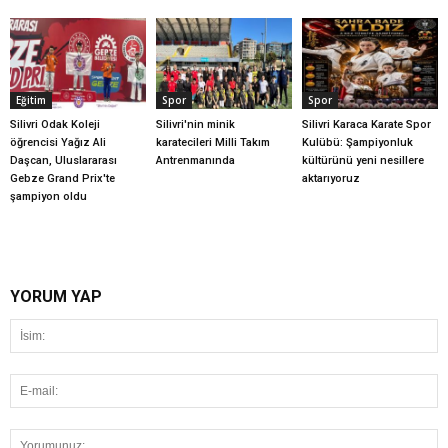
Eğitim
Spor
Spor
Silivri Odak Koleji
Silivri'nin minik
Silivri Karaca Karate Spor
öğrencisi Yağız Ali
karatecileri Milli Takım
Kulübü: Şampiyonluk
Daşcan, Uluslararası
Antrenmanında
kültürünü yeni nesillere
Gebze Grand Prix'te
aktarıyoruz
şampiyon oldu
YORUM YAP