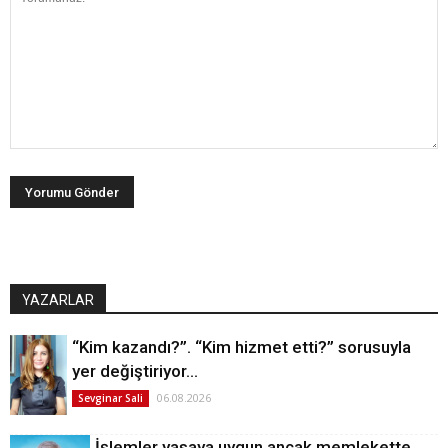
YAZARLAR
“Kim kazandı?”. “Kim hizmet etti?” sorusuyla
yer değiştiriyor…
06.08.2026
Sevginar Sali
İşlemler yasaya uygun ancak memlekette