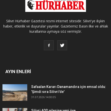
Silivri Hürhaber Gazetesi resmi internet sitesidir. Silivri'ye ilişkin
haber, etkinlik ve duyurular yayınlar. Gazetemiz Basın ilke ve ahlak
kurallarına uymaya söz vermiştir.
AYIN ENLERİ
Safaalan Kararı Danamandıra için emsal oldu:
'Şimdi sıra Silivri'de'
31.07.2026 14:00:05
Silivri ADD ailesine yeni üye