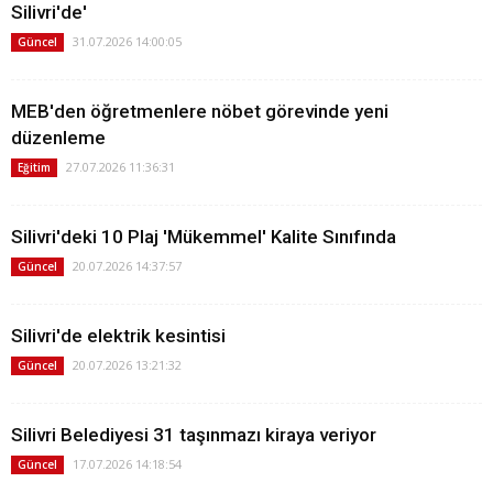
Silivri'de'
31.07.2026 14:00:05
Güncel
MEB'den öğretmenlere nöbet görevinde yeni
düzenleme
27.07.2026 11:36:31
Eğitim
Silivri'deki 10 Plaj 'Mükemmel' Kalite Sınıfında
20.07.2026 14:37:57
Güncel
Silivri'de elektrik kesintisi
20.07.2026 13:21:32
Güncel
Silivri Belediyesi 31 taşınmazı kiraya veriyor
17.07.2026 14:18:54
Güncel