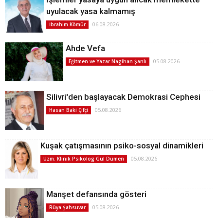
uyulacak yasa kalmamış
06.08.2026
İbrahim Kömür
Ahde Vefa
05.08.2026
Eğitmen ve Yazar Nagihan Şanlı
Silivri'den başlayacak Demokrasi Cephesi
05.08.2026
Hasan Baki Çifçi
Kuşak çatışmasının psiko-sosyal dinamikleri
05.08.2026
Uzm. Klinik Psikolog Gül Dümen
Manşet defansında gösteri
05.08.2026
Rüya Şahsuvar