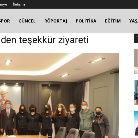
ünye
İletişim
SPOR
GÜNCEL
RÖPORTAJ
POLİTİKA
EĞİTİM
YA
den teşekkür ziyareti