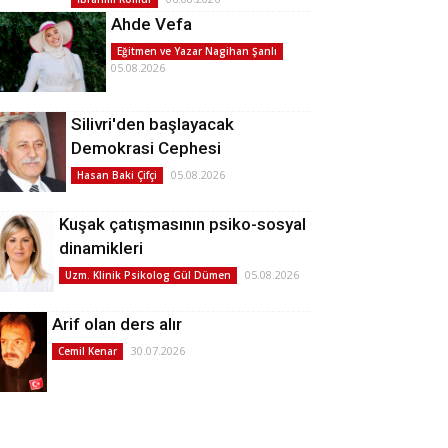
Ahde Vefa
Eğitmen ve Yazar Nagihan Şanlı
05.08.2026
Silivri'den başlayacak
Demokrasi Cephesi
05.08.2026
Hasan Baki Çifçi
Kuşak çatışmasının psiko-sosyal
dinamikleri
05.08.2026
Uzm. Klinik Psikolog Gül Dümen
Arif olan ders alır
30.07.2026
Cemil Kenar