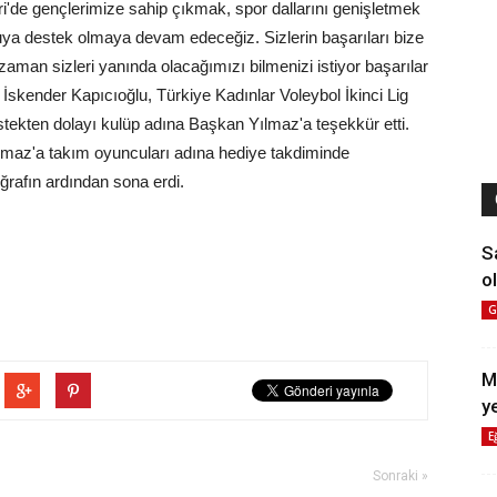
ivri'de gençlerimize sahip çıkmak, spor dallarını genişletmek
uya destek olmaya devam edeceğiz. Sizlerin başarıları bize
man sizleri yanında olacağımızı bilmenizi istiyor başarılar
İskender Kapıcıoğlu, Türkiye Kadınlar Voleybol İkinci Lig
ekten dolayı kulüp adına Başkan Yılmaz'a teşekkür etti.
az'a takım oyuncuları adına hediye takdiminde
oğrafın ardından sona erdi.
S
ol
G
M
y
E
Sonraki »