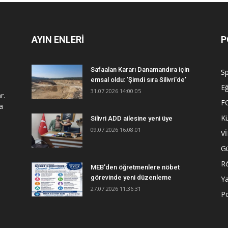
AYIN ENLERİ
P
Safaalan Kararı Danamandıra için
S
emsal oldu: 'Şimdi sıra Silivri'de'
Eğ
31.07.2026 14:00:05
r.
F
a
Kü
Silivri ADD ailesine yeni üye
09.07.2026 16:08:01
V
G
R
MEB'den öğretmenlere nöbet
görevinde yeni düzenleme
Y
27.07.2026 11:36:31
Po