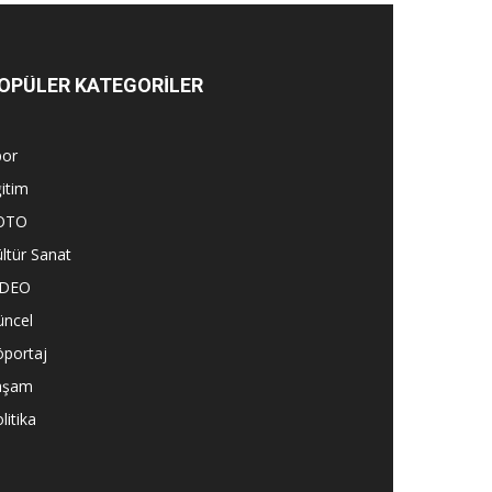
OPÜLER KATEGORİLER
por
itim
OTO
ltür Sanat
İDEO
üncel
öportaj
aşam
litika