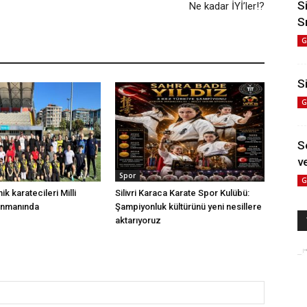
S
Ne kadar İYİ’ler!?
S
G
Si
G
S
ve
Spor
G
nik karatecileri Milli
Silivri Karaca Karate Spor Kulübü:
enmanında
Şampiyonluk kültürünü yeni nesillere
aktarıyoruz