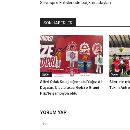
Silivrispor kulislerinde başkan adayları
SON HABERLER
Eğitim
Spor
Silivri Odak Koleji öğrencisi Yağız Ali
Silivri'nin mi
Daşcan, Uluslararası Gebze Grand
Takım Antr
Prix'te şampiyon oldu
YORUM YAP