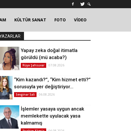
ŞAM
KÜLTÜR SANAT
FOTO
VİDEO
YAZARLAR
Yapay zeka doğal itimatla
görüldü (mü acaba?)
07.08.2026
Rüya Şahsuvar
“Kim kazandı?”, “Kim hizmet etti?”
sorusuyla yer değiştiriyor…
06.08.2026
Sevginar Sali
İşlemler yasaya uygun ancak
memlekette uyulacak yasa
kalmamış
06.08.2026
İbrahim Kömür