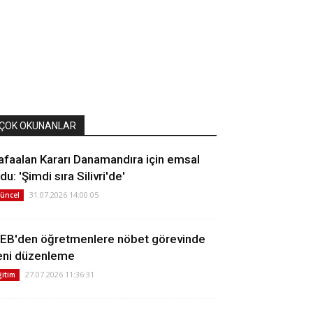
ÇOK OKUNANLAR
afaalan Kararı Danamandıra için emsal
du: 'Şimdi sıra Silivri'de'
31.07.2026 14:00:05
üncel
EB'den öğretmenlere nöbet görevinde
eni düzenleme
27.07.2026 11:36:31
ğitim