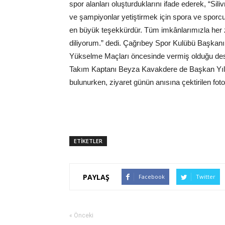
spor alanları oluşturduklarını ifade ederek, “Sil
ve şampiyonlar yetiştirmek için spora ve sporc
en büyük teşekkürdür. Tüm imkânlarımızla her za
diliyorum.” dedi. Çağrıbey Spor Kulübü Başkanı 
Yükselme Maçları öncesinde vermiş olduğu dest
Takım Kaptanı Beyza Kavakdere de Başkan Yılm
bulunurken, ziyaret günün anısına çektirilen fot
ETİKETLER
PAYLAŞ
Facebook
Twitter
« Önceki