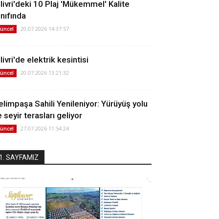
ilivri'deki 10 Plaj 'Mükemmel' Kalite
ınıfında
20.07.2026 14:37:57
üncel
livri'de elektrik kesintisi
20.07.2026 13:21:32
üncel
elimpaşa Sahili Yenileniyor: Yürüyüş yolu
 seyir terasları geliyor
27.07.2026 11:54:24
üncel
1. SAYFAMIZ